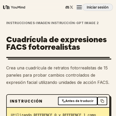
Iniciar sesión
YouMind
Resumen
INSTRUCCIONES
›
IMAGEN INSTRUCCIÓN
›
GPT IMAGE 2
Cuadrícula de expresiones
Casos de uso
FACS fotorrealistas
Habilidades
2
Crea una cuadrícula de retratos fotorrealistas de 15
Prompts
paneles para probar cambios controlados de
expresión facial utilizando unidades de acción FACS.
Precios
INSTRUCCIÓN
Antes de traducir
Descargar
Utilizando REFERENCE_0 y REFERENCE_1 como 