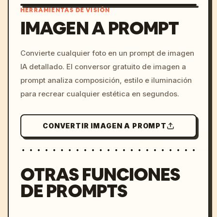
HERRAMIENTAS DE VISIÓN
IMAGEN A PROMPT
/imagine prompt: cinemati
Convierte cualquier foto en un prompt de imagen
c, cyberpunk sunset, neon
IA detallado. El conversor gratuito de imagen a
colors, 8k --v 6.0
prompt analiza composición, estilo e iluminación
para recrear cualquier estética en segundos.
CONVERTIR IMAGEN A PROMPT
OTRAS FUNCIONES
DE PROMPTS