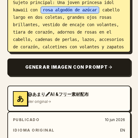
Sujeto principal: Una joven princesa idol 
kawaii con 
rosa algodón de azúcar
 cabello 
largo en dos coletas, grandes ojos rosas 
brillantes, vestido de encaje con volantes, 
tiara de corazón, adornos de rosas en el 
cabello, cadenas de perlas, lazos, accesorios 
de corazón, calcetines con volantes y zapatos 
Mary Jane rosas. Debe sentirse adorable, 
tímida, esponjosa y como una muñeca. Agrega 
GENERAR IMAGEN CON PROMPT
motivos de conejitos y ositos de peluche por 
todas partes.

Diseño: Haz un collage de hoja de personaje 
@あまり🖋️AI &フリー素材配布
あ
abarrotado con exactamente 9 representaciones 
Ver original
visibles del mismo personaje: 1 ilustración 
grande de cuerpo completo sentada a la 
PUBLICADO
10 jun 2026
derecha sosteniendo un peluche de conejito; 1 
retrato grande en el lado izquierdo de primer 
IDIOMA ORIGINAL
EN
plano/parte posterior de la cabeza con tiara 