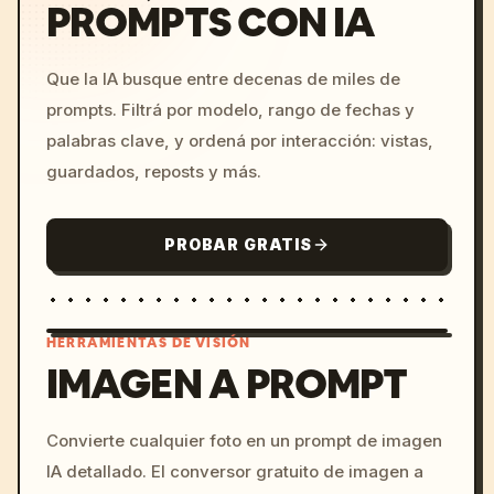
PROMPTS CON IA
Que la IA busque entre decenas de miles de
prompts. Filtrá por modelo, rango de fechas y
palabras clave, y ordená por interacción: vistas,
guardados, reposts y más.
PROBAR GRATIS
HERRAMIENTAS DE VISIÓN
IMAGEN A PROMPT
/imagine prompt: cinemati
Convierte cualquier foto en un prompt de imagen
c, cyberpunk sunset, neon
IA detallado. El conversor gratuito de imagen a
colors, 8k --v 6.0