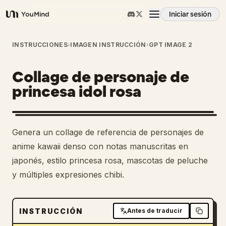
Iniciar sesión
YouMind
Resumen
INSTRUCCIONES
›
IMAGEN INSTRUCCIÓN
›
GPT IMAGE 2
Collage de personaje de
Casos de uso
princesa idol rosa
Habilidades
Genera un collage de referencia de personajes de
Prompts
anime kawaii denso con notas manuscritas en
japonés, estilo princesa rosa, mascotas de peluche
y múltiples expresiones chibi.
Precios
Descargar
INSTRUCCIÓN
Antes de traducir