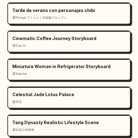
suave. Mantén todo tierno, detallado, 
Tarde de verano con personajes chibi
abarrotado y dibujado a mano, como una hoja 
@Prompt アトリエ｜AI画像プロンプト
de concepto de personaje idol escaneada. Sin 
renderizado realista, sin colores oscuros, 
sin interfaz de usuario moderna, sin marcas 
Cinematic Coffee Journey Storyboard
de agua.
@Elsa Ai
Miniature Woman in Refrigerator Storyboard
@Soaima
Celestial Jade Lotus Palace
@李岳
Tang Dynasty Realistic Lifestyle Scene
@AI设计钟师傅