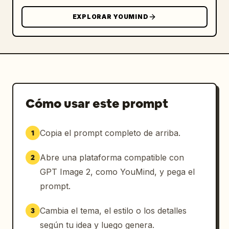
retrato grande, como un marcador de posición 
vacío para imagen/nombre.

EXPLORAR YOUMIND
Contenido de texto: Usa notas y etiquetas 
japonesas manuscritas y juguetonas en tinta 
rosa. Incluye un título grande y burbujeante 
en la parte superior izquierda que diga 
シャソリア
. Agrega frases manuscritas 
dispersas como 「すきらきらおひめさま!!♡」, 「し
Cómo usar este prompt
くすさんもだいすき♡」, 「ふわふわのリボンテールさい
こーっ♡」, 「かわいすぎ!!! 天才…!? 尊い(;_;)♡」, 
Copia el prompt completo de arriba.
1
「すきなもの うさちゃん、くまさん、いちご、リボン 
おひめさまっ…!!」, 「ゆめ みんなをしあわせにするア
Abre una plataforma compatible con
2
イドルになるっ…♡」, 「ぴんくがいちばんしあわせ♡」, 
GPT Image 2, como YouMind, y pega el
「リほんいっぱいだいすき!」, y 「お姫さまになりたい
の…♡」. Haz que la letra sea casual, 
prompt.
redondeada y decorativa, con globos de texto 
y cajas de notas en forma de nube.

Cambia el tema, el estilo o los detalles
3
según tu idea y luego genera.