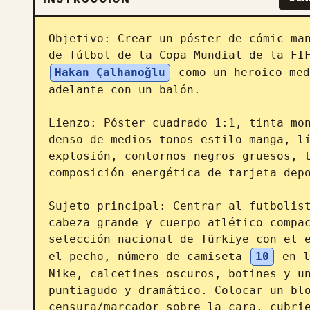
Objetivo: Crear un póster de cómic man
de fútbol de la Copa Mundial de la FI
Hakan Çalhanoğlu
 como un heroico med
adelante con un balón.

Lienzo: Póster cuadrado 1:1, tinta mon
denso de medios tonos estilo manga, lí
explosión, contornos negros gruesos, t
composición energética de tarjeta depo
Sujeto principal: Centrar al futbolist
cabeza grande y cuerpo atlético compac
selección nacional de Türkiye con el e
el pecho, número de camiseta 
10
 en l
Nike, calcetines oscuros, botines y un
puntiagudo y dramático. Colocar un blo
censura/marcador sobre la cara, cubrie