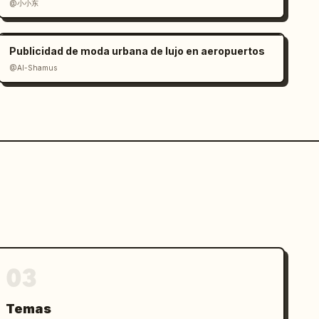
@小小东
Publicidad de moda urbana de lujo en aeropuertos
@Al-Shamus
03
Temas