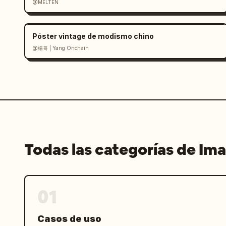
@MELTEN
número de fondo grande.
Póster vintage de modismo chino
@楊哥 | Yang Onchain
Todas las categorías de Im
01
Casos de uso