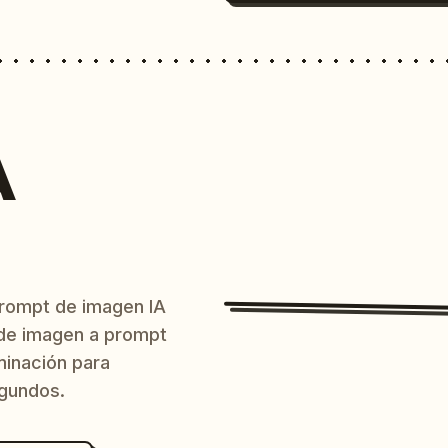
A
prompt de imagen IA
o de imagen a prompt
uminación para
egundos.