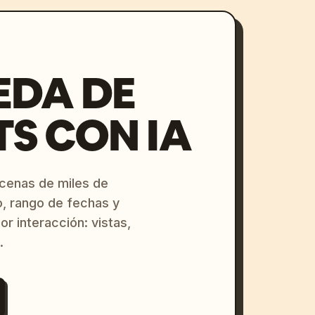
EDA DE
S CON IA
ecenas de miles de
o, rango de fechas y
or interacción: vistas,
.