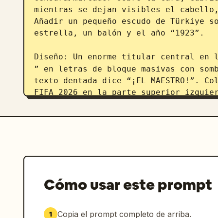
mientras se dejan visibles el cabello,
Añadir un pequeño escudo de Türkiye so
estrella, un balón y el año “1923”.

Diseño: Un enorme titular central en 
” en letras de bloque masivas con somb
texto dentada dice “¡EL MAESTRO!”. Col
FIFA 2026 en la parte superior izquier
“26” detrás del jugador, además de ray
centro.

Llamadas de cómic: Incluir exactamente
alrededor del jugador: 1) estallido su
¡PRECISIÓN! ¡PERFECCIÓN!!!”; 2) efecto
“¡BOOM!”; 3) estallido superior derech
Cómo usar este prompt
estallido medio derecho: “¡EL MAESTRO 
derecho: “¡QUÉ LEYENDA!”; 6) estallido
“¡IMPARABLE!”; 7) estallido inferior d
Copia el prompt completo de arriba.
1