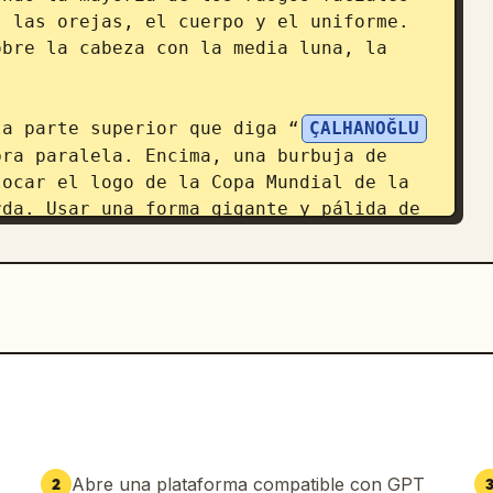
 las orejas, el cuerpo y el uniforme. 
bre la cabeza con la media luna, la 
la parte superior que diga “
ÇALHANOĞLU
ra paralela. Encima, una burbuja de 
ocar el logo de la Copa Mundial de la 
da. Usar una forma gigante y pálida de 
os explosivos que irradian desde el 
 8 estallidos de texto de cómic 
perior izquierdo: “¡VISIÓN! ¡TÉCNICA! 
 de sonido diagonal izquierdo: 
o: “¡EL CAMPO ES SU LIENZO!”; 4) 
TURCO!”; 5) estallido medio-inferior 
 inclinado enorme inferior derecho: 
erecho: “¡LAS JUGADAS A BALÓN PARADO 
Abre una plataforma compatible con GPT
2