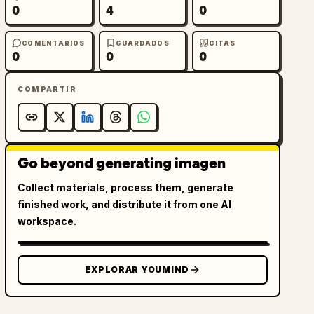
0
4
0
COMENTARIOS
GUARDADOS
CITAS
0
0
0
COMPARTIR
Go beyond generating imagen
Collect materials, process them, generate
finished work, and distribute it from one AI
workspace.
EXPLORAR YOUMIND