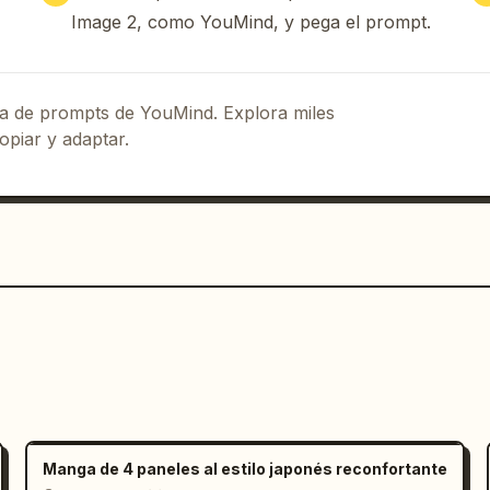
ior: “¡EL MAESTRO!”.

Image 2, como YouMind, y pega el prompt.
jeta de jugador rectangular en la parte 
 ÇALHANOĞLU”, “10 | MEDIOCAMPISTA”, 
!” y tres estrellas en la parte 
eca de prompts de YouMind. Explora miles
opiar y adaptar.
el borde inferior, incluir exactamente 
opa Mundial con etiquetas: 1) 2002 FIFA 
WORLD CUP (ALEMANIA), 3) 2010 FIFA 
RLD CUP (BRASIL), 5) 2018 FIFA WORLD 
ATAR 2022).

ro, blanco y escala de grises; sin 
tremadamente cargada y festiva, como 
 mezclada con una tarjeta de 
azos nítidos, puntos de medios tonos, 
s de acción y letras audaces y 
Manga de 4 paneles al estilo japonés reconfortante
 artista cerca del lado derecho del 