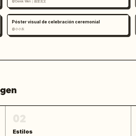
@Derek Wen｜德里克文
Póster visual de celebración ceremonial
@小小东
agen
02
Estilos