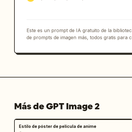
SON ARTE!”; 8) estallido central super
Tarjeta de información: Añadir una tar
inferior izquierda con el texto “HAKAN
“TÜRKİYE”, “¡EL GENERAL DEL MEDIOCAMPO
Este es un prompt de IA gratuito de la bibliot
inferior.

de prompts de imagen más, todos gratis para c
Línea de tiempo inferior: A lo largo d
6 insignias pequeñas de iconos de la C
WORLD CUP (COREA/JAPÓN), 2) 2006 FIFA 
WORLD CUP (SUDÁFRICA), 4) 2014 FIFA WO
CUP (RUSIA), 6) 2022 FIFA WORLD CUP (Q
Restricciones de estilo: Solo negro pu
color. Hacer que la composición sea ex
Más de GPT Image 2
una portada de manga deportivo japonés
intercambio de fútbol vintage. Usar tr
salpicaduras de tinta, escombros, rayo
Estilo de póster de película de anime
legibles. Añadir una pequeña firma del