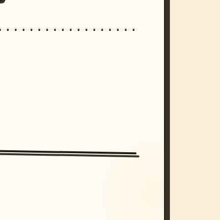
/imagine prompt: cinematic, cyberpunk s
unset, neon colors, 8k --v 6.0