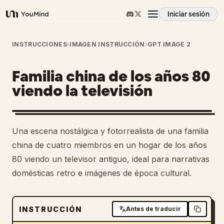
Iniciar sesión
YouMind
Resumen
INSTRUCCIONES
›
IMAGEN INSTRUCCIÓN
›
GPT IMAGE 2
Familia china de los años 80
Casos de uso
viendo la televisión
Habilidades
Una escena nostálgica y fotorrealista de una familia
Prompts
china de cuatro miembros en un hogar de los años
80 viendo un televisor antiguo, ideal para narrativas
domésticas retro e imágenes de época cultural.
Precios
Descargar
INSTRUCCIÓN
Antes de traducir