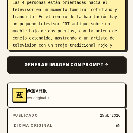
Las 4 personas están orientadas hacia el 
televisor en un momento familiar cotidiano y 
tranquilo. En el centro de la habitación hay 
un pequeño televisor CRT antiguo sobre un 
mueble bajo de dos puertas, con la antena de 
conejo extendida, mostrando a un artista de 
televisión con un traje tradicional rojo y 
amarillo. Detrás del televisor hay una pared 
de yeso amarillo desgastada con marcas de 
GENERAR IMAGEN CON PROMPT
antigüedad y un retrato enmarcado de una 
pareja colgado arriba. A la izquierda se 
encuentra un armario de metal verde alto y 
desgastado con pintura descascarada, con 1 
@蓝V日报
蓝
maleta marrón colocada encima. A la derecha 
Ver original
hay un sofá con estampado floral con una 
funda de encaje blanco sobre el respaldo. La 
PUBLICADO
25 abr 2026
gran ventana tiene 2 decoraciones de papel 
rojo circulares con el carácter chino de la 
IDIOMA ORIGINAL
EN
buena fortuna pegadas al cristal. El suelo es 