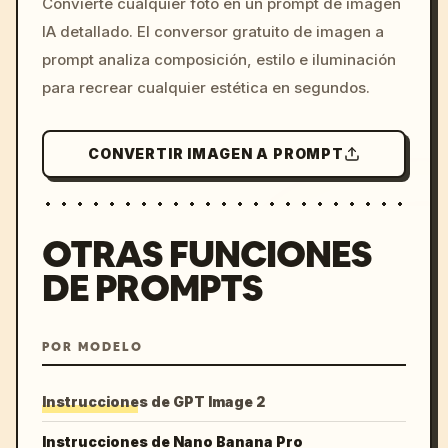
Convierte cualquier foto en un prompt de imagen
c, cyberpunk sunset, neon
IA detallado. El conversor gratuito de imagen a
colors, 8k --v 6.0
prompt analiza composición, estilo e iluminación
para recrear cualquier estética en segundos.
CONVERTIR IMAGEN A PROMPT
OTRAS FUNCIONES
DE PROMPTS
POR MODELO
Instrucciones de GPT Image 2
Instrucciones de Nano Banana Pro