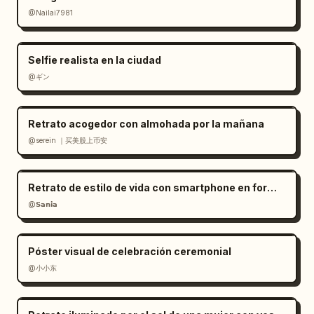
@Nailai7981
Selfie realista en la ciudad
@ギン
Retrato acogedor con almohada por la mañana
@serein ｜买美股上币安
Retrato de estilo de vida con smartphone en formato RAW
@𝗦𝗮𝗻𝗶𝗮
Póster visual de celebración ceremonial
@小小东