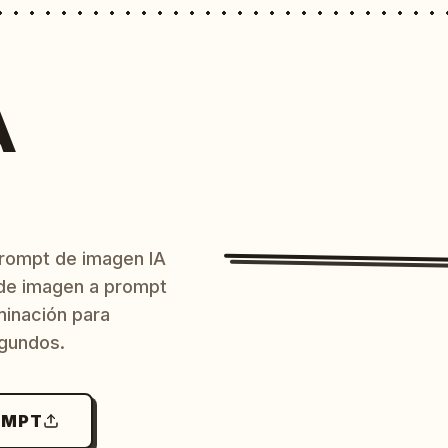
A
prompt de imagen IA
o de imagen a prompt
uminación para
egundos.
OMPT