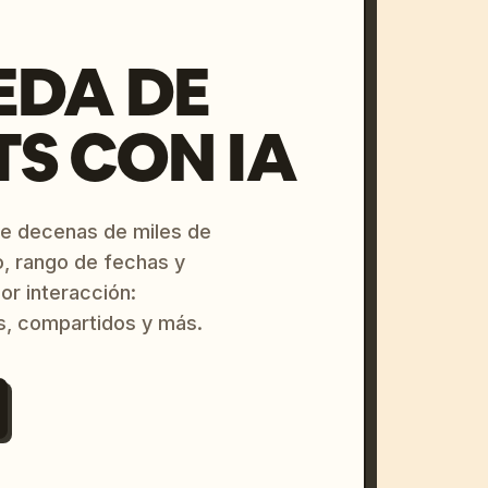
EDA DE
S CON IA
re decenas de miles de
o, rango de fechas y
or interacción:
s, compartidos y más.