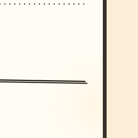
/imagine prompt: cinematic, cyberpunk s
unset, neon colors, 8k --v 6.0