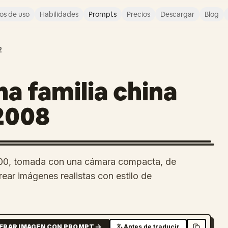
os de uso
Habilidades
Prompts
Precios
Descargar
Blog
2
a familia china
2008
 2000, tomada con una cámara compacta, de
rear imágenes realistas con estilo de
ERAR IMAGEN CON PROMPT
Antes de traducir