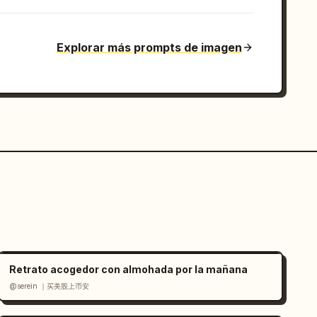
Explorar más prompts de imagen
Retrato acogedor con almohada por la mañana
@serein ｜买美股上币安