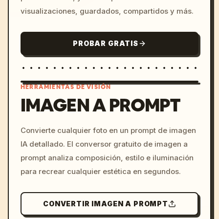
visualizaciones, guardados, compartidos y más.
PROBAR GRATIS
HERRAMIENTAS DE VISIÓN
IMAGEN A PROMPT
/imagine prompt: cinemati
Convierte cualquier foto en un prompt de imagen
c, cyberpunk sunset, neon
IA detallado. El conversor gratuito de imagen a
colors, 8k --v 6.0
prompt analiza composición, estilo e iluminación
para recrear cualquier estética en segundos.
CONVERTIR IMAGEN A PROMPT