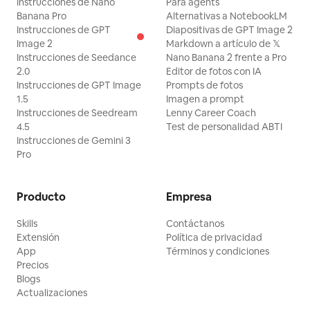
Instrucciones de Nano
Para agents
Banana Pro
Alternativas a NotebookLM
Instrucciones de GPT
Diapositivas de GPT Image 2
Image 2
Markdown a artículo de 𝕏
Instrucciones de Seedance
Nano Banana 2 frente a Pro
2.0
Editor de fotos con IA
Instrucciones de GPT Image
Prompts de fotos
1.5
Imagen a prompt
Instrucciones de Seedream
Lenny Career Coach
4.5
Test de personalidad ABTI
Instrucciones de Gemini 3
Pro
Producto
Empresa
Skills
Contáctanos
Extensión
Política de privacidad
App
Términos y condiciones
Precios
Blogs
Actualizaciones