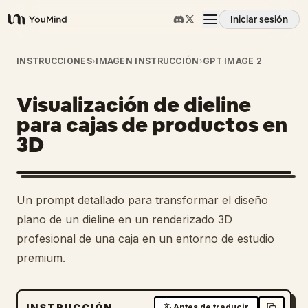
Iniciar sesión
YouMind
Resumen
INSTRUCCIONES
›
IMAGEN INSTRUCCIÓN
›
GPT IMAGE 2
Visualización de dieline
Casos de uso
para cajas de productos en
3D
Habilidades
Prompts
1
Un prompt detallado para transformar el diseño
plano de un dieline en un renderizado 3D
Precios
profesional de una caja en un entorno de estudio
premium.
Descargar
INSTRUCCIÓN
Antes de traducir