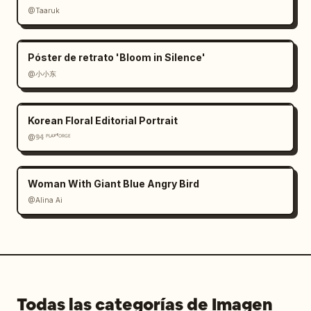
@Taaruk
Póster de retrato 'Bloom in Silence'
@小小东
Korean Floral Editorial Portrait
@𝟡𝟜 ᴾᴸᴬʸᶠᴼᴿᴳᴱ
Woman With Giant Blue Angry Bird
@Alina Ai
Todas las categorías de Imagen