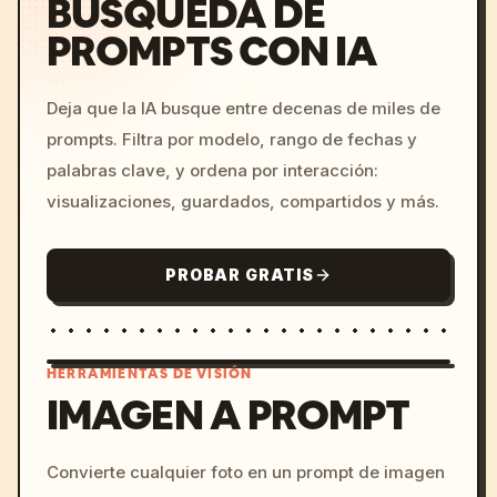
BÚSQUEDA DE
PROMPTS CON IA
Deja que la IA busque entre decenas de miles de
prompts. Filtra por modelo, rango de fechas y
palabras clave, y ordena por interacción:
visualizaciones, guardados, compartidos y más.
PROBAR GRATIS
HERRAMIENTAS DE VISIÓN
IMAGEN A PROMPT
/imagine prompt: cinemati
Convierte cualquier foto en un prompt de imagen
c, cyberpunk sunset, neon