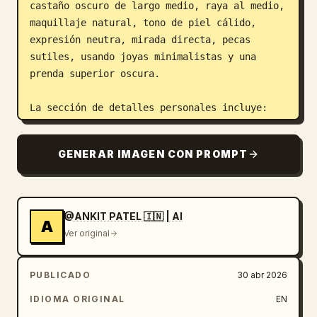
castaño oscuro de largo medio, raya al medio, 
maquillaje natural, tono de piel cálido, 
expresión neutra, mirada directa, pecas 
sutiles, usando joyas minimalistas y una 
prenda superior oscura.

La sección de detalles personales incluye:

– Apellido: MARTIN

– Nombres: ÉMILIE SOPHIE

GENERAR IMAGEN CON PROMPT
– Número de ciudadanía: 1234-5678

– Fecha de nacimiento: 14 ABR 1996

– Lugar de nacimiento: MONTRÉAL, QC, CANADÁ

– Fecha de emisión: 20 MAY 2024

@ANKIT PATEL 🇮🇳 | AI
A
– Fecha de vencimiento: 20 MAY 2034

Ver original
El diseño de fondo incluye intrincados 
PUBLICADO
30 abr 2026
patrones guilloché, microimpresión y suaves 
degradados pastel. Una gran hoja de arce 
IDIOMA ORIGINAL
EN
holográfica ocupa el lado derecho con 