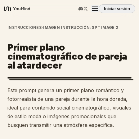
Iniciar sesión
YouMind
Resumen
INSTRUCCIONES
›
IMAGEN INSTRUCCIÓN
›
GPT IMAGE 2
Primer plano
Casos de uso
cinematográfico de pareja
al atardecer
Habilidades
Prompts
Este prompt genera un primer plano romántico y
fotorrealista de una pareja durante la hora dorada,
Precios
ideal para contenido social cinematográfico, visuales
de estilo moda o imágenes promocionales que
busquen transmitir una atmósfera específica.
Descargar