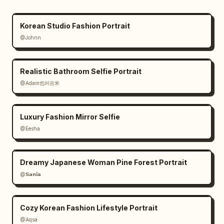
Korean Studio Fashion Portrait
@Johnn
Realistic Bathroom Selfie Portrait
@Adam也叫吉米
Luxury Fashion Mirror Selfie
@Eesha
Dreamy Japanese Woman Pine Forest Portrait
@𝗦𝗮𝗻𝗶𝗮
Cozy Korean Fashion Lifestyle Portrait
@Aqsa