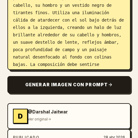
cabello, su hombro y un vestido negro de 
tirantes finos. Utiliza una iluminación 
cálida de atardecer con el sol bajo detrás de 
ellos a la izquierda, creando un halo de luz 
brillante alrededor de su cabello y hombros, 
un suave destello de lente, reflejos ámbar, 
poca profundidad de campo y un paisaje 
natural desenfocado al fondo con colinas 
bajas. La composición debe sentirse 
romántica, editorial y fílmica, como una 
campaña de fragancias de lujo o de moda, con 
GENERAR IMAGEN CON PROMPT
detalles de piel suaves, texturas realistas, 
un ligero movimiento del cabello por el 
viento, tonos tierra apagados y una gradación 
de color cinematográfica de alta gama. 
@Darshal Jaitwar
D
Fotorrealista, emocional, íntimo, aspecto de 
Ver original
lente de 50mm, ultra detallado, luz natural, 
contraste suave.
PUBLICADO
28 abr 2026