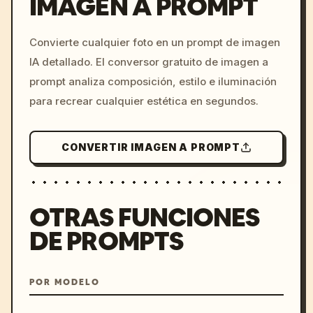
IMAGEN A PROMPT
/imagine prompt: cinemati
Convierte cualquier foto en un prompt de imagen
c, cyberpunk sunset, neon
IA detallado. El conversor gratuito de imagen a
colors, 8k --v 6.0
prompt analiza composición, estilo e iluminación
para recrear cualquier estética en segundos.
CONVERTIR IMAGEN A PROMPT
OTRAS FUNCIONES
DE PROMPTS
POR MODELO