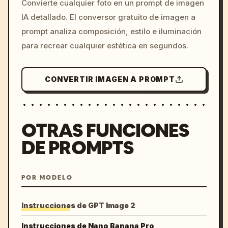
Convierte cualquier foto en un prompt de imagen
c, cyberpunk sunset, neon
IA detallado. El conversor gratuito de imagen a
colors, 8k --v 6.0
prompt analiza composición, estilo e iluminación
para recrear cualquier estética en segundos.
CONVERTIR IMAGEN A PROMPT
OTRAS FUNCIONES
DE PROMPTS
POR MODELO
Instrucciones de GPT Image 2
Instrucciones de Nano Banana Pro