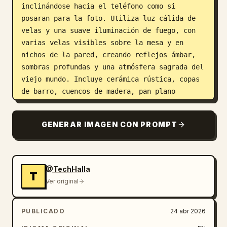
inclinándose hacia el teléfono como si 
posaran para la foto. Utiliza luz cálida de 
velas y una suave iluminación de fuego, con 
varias velas visibles sobre la mesa y en 
nichos de la pared, creando reflejos ámbar, 
sombras profundas y una atmósfera sagrada del 
viejo mundo. Incluye cerámica rústica, copas 
de barro, cuencos de madera, pan plano 
desgarrado y comida sencilla sobre la mesa. 
El fondo debe presentar paredes de piedra 
GENERAR IMAGEN CON PROMPT
enlucida rugosa, cortinas de tela colgantes, 
ganchos de madera y una decoración histórica 
escasa. Encuádralo como un retrato grupal de 
plano medio desde el punto de vista de la 
@TechHalla
T
cámara del teléfono, con poca profundidad de 
Ver original
campo, realismo cinematográfico, texturas de 
tela detalladas, tonos de piel naturales y 
PUBLICADO
24 abr 2026
una rica paleta de colores marrón cálido.