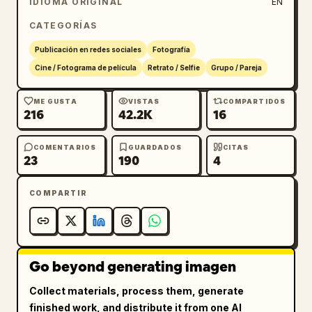
IDIOMA ORIGINAL
EN
CATEGORÍAS
Publicación en redes sociales
Fotografía
Cine / Fotograma de película
Retrato / Selfie
Grupo / Pareja
ME GUSTA
VISTAS
COMPARTIDOS
216
42.2K
16
COMENTARIOS
GUARDADOS
CITAS
23
190
4
COMPARTIR
Go beyond generating imagen
Collect materials, process them, generate
finished work, and distribute it from one AI