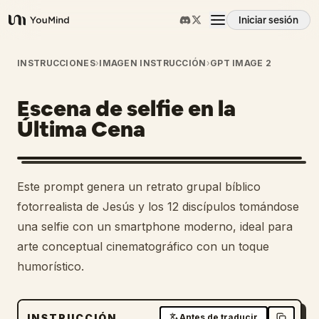
Iniciar sesión
YouMind
Resumen
INSTRUCCIONES
›
IMAGEN INSTRUCCIÓN
›
GPT IMAGE 2
Escena de selfie en la
Casos de uso
Última Cena
Habilidades
Este prompt genera un retrato grupal bíblico
Prompts
fotorrealista de Jesús y los 12 discípulos tomándose
una selfie con un smartphone moderno, ideal para
arte conceptual cinematográfico con un toque
Precios
humorístico.
Descargar
INSTRUCCIÓN
Antes de traducir