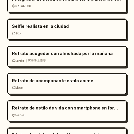
@Nailai7981
Selfie realista en la ciudad
@ギン
Retrato acogedor con almohada por la mañana
@serein ｜买美股上币安
Retrato de acompañante estilo anime
@Meem
Retrato de estilo de vida con smartphone en formato RAW
@𝗦𝗮𝗻𝗶𝗮