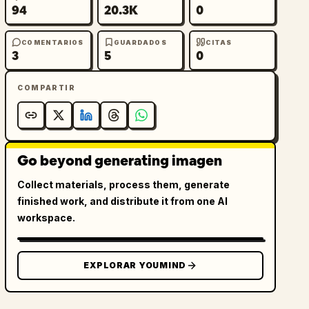
94
20.3K
0
COMENTARIOS
GUARDADOS
CITAS
3
5
0
COMPARTIR
Go beyond generating imagen
Collect materials, process them, generate
finished work, and distribute it from one AI
workspace.
EXPLORAR YOUMIND