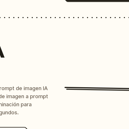
A
prompt de imagen IA
o de imagen a prompt
uminación para
egundos.