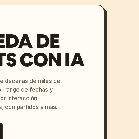
EDA DE
S CON IA
re decenas de miles de
o, rango de fechas y
or interacción:
s, compartidos y más.