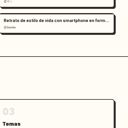
@ギン
Retrato de estilo de vida con smartphone en formato RAW
@𝗦𝗮𝗻𝗶𝗮
03
Temas