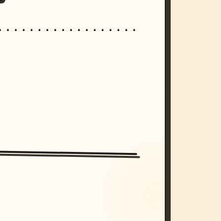
/imagine prompt: cinematic, cyberpunk s
unset, neon colors, 8k --v 6.0