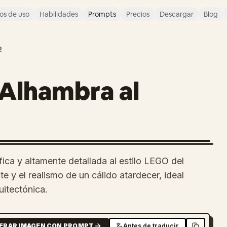
os de uso
Habilidades
Prompts
Precios
Descargar
Blog
2
 Alhambra al
ca y altamente detallada al estilo LEGO del
te y el realismo de un cálido atardecer, ideal
uitectónica.
ERAR IMAGEN CON PROMPT
Antes de traducir