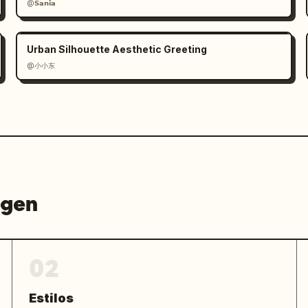
@𝗦𝗮𝗻𝗶𝗮
Urban Silhouette Aesthetic Greeting
@小小东
agen
02
Estilos