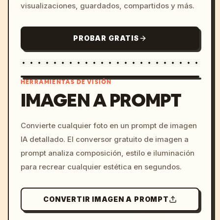
visualizaciones, guardados, compartidos y más.
PROBAR GRATIS
HERRAMIENTAS DE VISIÓN
IMAGEN A PROMPT
/imagine prompt: cinemati
Convierte cualquier foto en un prompt de imagen
c, cyberpunk sunset, neon
IA detallado. El conversor gratuito de imagen a
colors, 8k --v 6.0
prompt analiza composición, estilo e iluminación
para recrear cualquier estética en segundos.
CONVERTIR IMAGEN A PROMPT