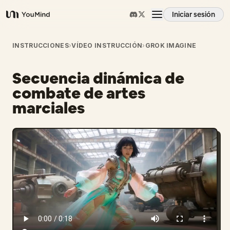
Iniciar sesión
YouMind
Resumen
INSTRUCCIONES
›
VÍDEO INSTRUCCIÓN
›
GROK IMAGINE
Secuencia dinámica de
Casos de uso
combate de artes
marciales
Habilidades
Prompts
Precios
Descargar