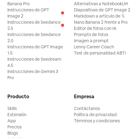
Banana Pro
Alternativas a NotebookLM
Instrucciones de GPT
Diapositivas de GPT Image 2
Image 2
Markdown a artículo de 𝕏
Instrucciones de Seedance
Nano Banana 2 frente a Pro
2.5
Editor de fotos con IA
Instrucciones de Seedance
Prompts de fotos
2.0
Imagen a prompt
Instrucciones de GPT Image
Lenny Career Coach
1.5
Test de personalidad ABTI
Instrucciones de Seedream
4.5
Instrucciones de Gemini 3
Pro
Producto
Empresa
Skills
Contáctanos
Extensión
Política de privacidad
App
Términos y condiciones
Precios
Blogs