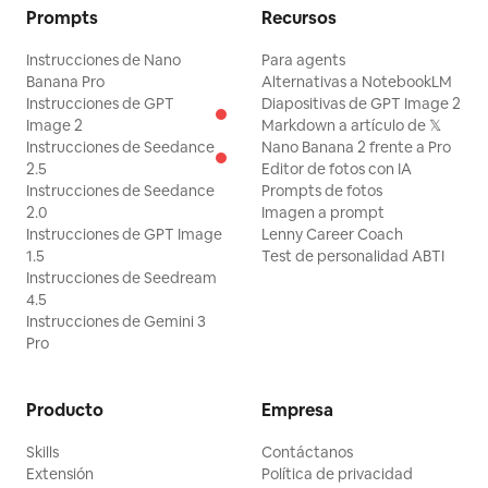
Prompts
Recursos
Instrucciones de Nano
Para agents
Banana Pro
Alternativas a NotebookLM
Instrucciones de GPT
Diapositivas de GPT Image 2
Image 2
Markdown a artículo de 𝕏
Instrucciones de Seedance
Nano Banana 2 frente a Pro
2.5
Editor de fotos con IA
Instrucciones de Seedance
Prompts de fotos
2.0
Imagen a prompt
Instrucciones de GPT Image
Lenny Career Coach
1.5
Test de personalidad ABTI
Instrucciones de Seedream
4.5
Instrucciones de Gemini 3
Pro
Producto
Empresa
Skills
Contáctanos
Extensión
Política de privacidad