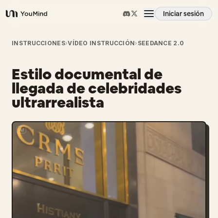
Iniciar sesión
YouMind
Resumen
INSTRUCCIONES
›
VÍDEO INSTRUCCIÓN
›
SEEDANCE 2.0
Estilo documental de
Casos de uso
llegada de celebridades
ultrarrealista
Habilidades
Prompts
Precios
Descargar