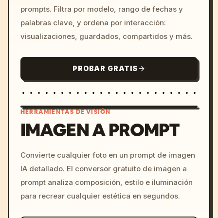
prompts. Filtra por modelo, rango de fechas y
palabras clave, y ordena por interacción:
visualizaciones, guardados, compartidos y más.
PROBAR GRATIS
HERRAMIENTAS DE VISIÓN
IMAGEN A PROMPT
/imagine prompt: cinemati
Convierte cualquier foto en un prompt de imagen
c, cyberpunk sunset, neon
IA detallado. El conversor gratuito de imagen a
colors, 8k --v 6.0
prompt analiza composición, estilo e iluminación
para recrear cualquier estética en segundos.