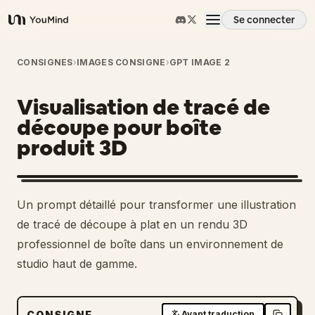
Se connecter
YouMind
Aperçu
CONSIGNES
›
IMAGES CONSIGNE
›
GPT IMAGE 2
Visualisation de tracé de
Cas d'usage
découpe pour boîte
produit 3D
Compétences
Invites
1
Un prompt détaillé pour transformer une illustration
de tracé de découpe à plat en un rendu 3D
Tarifs
professionnel de boîte dans un environnement de
studio haut de gamme.
Télécharger
CONSIGNE
Avant traduction