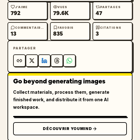
J’AIME
VUES
PARTAGES
792
79.6K
47
COMMENTAIRES
FAVORIS
CITATIONS
13
835
3
PARTAGER
Go beyond generating images
Collect materials, process them, generate
finished work, and distribute it from one AI
workspace.
DÉCOUVRIR YOUMIND