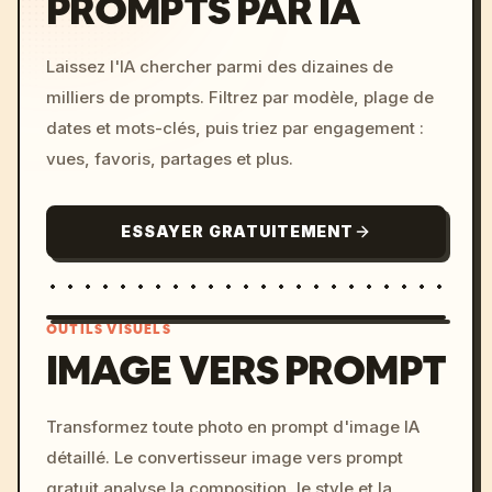
PROMPTS PAR IA
Laissez l'IA chercher parmi des dizaines de
milliers de prompts. Filtrez par modèle, plage de
dates et mots-clés, puis triez par engagement :
vues, favoris, partages et plus.
ESSAYER GRATUITEMENT
OUTILS VISUELS
IMAGE VERS PROMPT
/imagine prompt: cinemati
Transformez toute photo en prompt d'image IA
c, cyberpunk sunset, neon
détaillé. Le convertisseur image vers prompt
colors, 8k --v 6.0
gratuit analyse la composition, le style et la