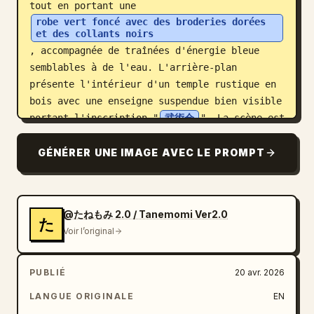
tout en portant une 
robe vert foncé avec des broderies dorées 
et des collants noirs
, accompagnée de traînées d'énergie bleue 
semblables à de l'eau. L'arrière-plan 
présente l'intérieur d'un temple rustique en 
bois avec une enseigne suspendue bien visible 
portant l'inscription "
武術会
". La scène est 
remplie d'action explosive, de poussière en 
suspension, de lattes de parquet brisées, 
GÉNÉRER UNE IMAGE AVEC LE PROMPT
d'effets de particules colorées lumineuses et 
d'un éclairage dramatique en contre-plongée 
qui détache parfaitement les personnages de 
@たねもみ 2.0 / Tanemomi Ver2.0
l'arrière-plan détaillé.
た
Voir l’original
PUBLIÉ
20 avr. 2026
LANGUE ORIGINALE
EN