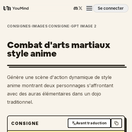
Se connecter
YouMind
Aperçu
CONSIGNES
›
IMAGES CONSIGNE
›
GPT IMAGE 2
Combat d'arts martiaux
Cas d'usage
style anime
Compétences
Génère une scène d'action dynamique de style
Invites
anime montrant deux personnages s'affrontant
avec des auras élémentaires dans un dojo
traditionnel.
Tarifs
Télécharger
CONSIGNE
Avant traduction