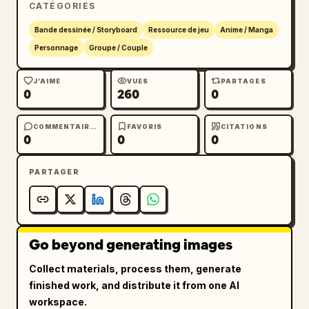
CATÉGORIES
Bande dessinée / Storyboard
Ressource de jeu
Anime / Manga
Personnage
Groupe / Couple
J’AIME
VUES
PARTAGES
0
260
0
COMMENTAIRES
FAVORIS
CITATIONS
0
0
0
PARTAGER
Go beyond generating images
Collect materials, process them, generate
finished work, and distribute it from one AI
workspace.