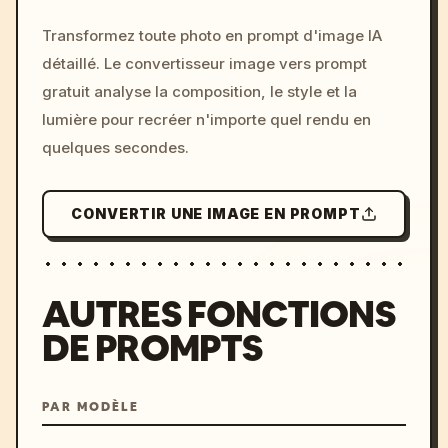
/imagine prompt: cinemati
Transformez toute photo en prompt d'image IA
c, cyberpunk sunset, neon
détaillé. Le convertisseur image vers prompt
colors, 8k --v 6.0
gratuit analyse la composition, le style et la
lumière pour recréer n'importe quel rendu en
quelques secondes.
CONVERTIR UNE IMAGE EN PROMPT
AUTRES FONCTIONS
DE PROMPTS
PAR MODÈLE