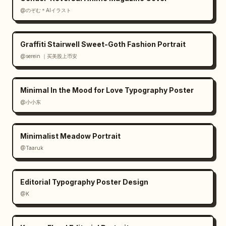
@のぞむ＊AIイラスト
Graffiti Stairwell Sweet-Goth Fashion Portrait
@serein ｜买美股上币安
Minimal In the Mood for Love Typography Poster
@小小东
Minimalist Meadow Portrait
@Taaruk
Editorial Typography Poster Design
@K