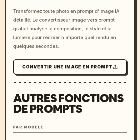
/imagine prompt: cinemati
Transformez toute photo en prompt d'image IA
c, cyberpunk sunset, neon
détaillé. Le convertisseur image vers prompt
colors, 8k --v 6.0
gratuit analyse la composition, le style et la
lumière pour recréer n'importe quel rendu en
quelques secondes.
CONVERTIR UNE IMAGE EN PROMPT
AUTRES FONCTIONS
DE PROMPTS
PAR MODÈLE