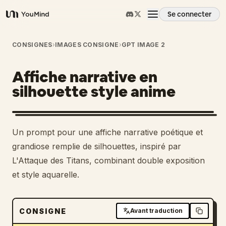
Se connecter
YouMind
Aperçu
CONSIGNES
›
IMAGES CONSIGNE
›
GPT IMAGE 2
Affiche narrative en
Cas d'usage
silhouette style anime
Compétences
Un prompt pour une affiche narrative poétique et
Invites
grandiose remplie de silhouettes, inspiré par
L'Attaque des Titans, combinant double exposition
et style aquarelle.
Tarifs
Télécharger
CONSIGNE
Avant traduction