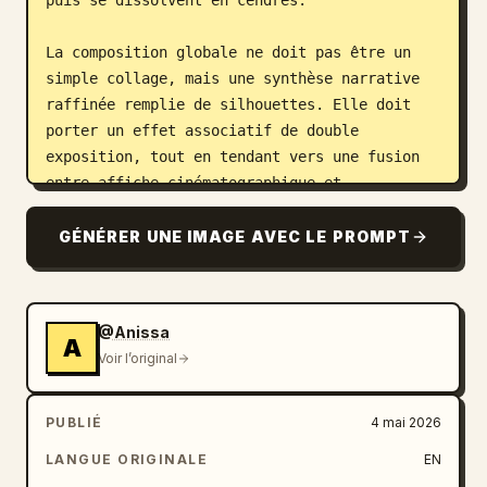
puis se dissolvent en cendres.

La composition globale ne doit pas être un 
simple collage, mais une synthèse narrative 
raffinée remplie de silhouettes. Elle doit 
porter un effet associatif de double 
exposition, tout en tendant vers une fusion 
entre affiche cinématographique et 
illustration onirique à l'aquarelle. Utilisez 
une perspective atmosphérique douce, des 
GÉNÉRER UNE IMAGE AVEC LE PROMPT
transitions de brume délicates, une texture 
de grain de papier, des bords blancs avec des 
traces de coups de pinceau et de larges zones 
@Anissa
d'espace négatif. La mise en page doit 
A
Voir l’original
paraître sobre, premium, calme, grandiose, 
sacrée, nostalgique, poétique et légendaire.

PUBLIÉ
4 mai 2026
Palette de couleurs : 
LANGUE ORIGINALE
EN
cramoisi mêlé de gris, rose sourd, noir 