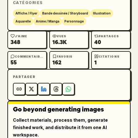
obsidienne profond
CATÉGORIES
.

Affiche / Flyer
Bande dessinée / Storyboard
Illustration
Aquarelle
Anime / Manga
Personnage
Tous les éléments — style, couleur, scènes, 
matériaux — doivent s'adapter automatiquement 
J’AIME
VUES
PARTAGES
au thème, chaque détail y étant étroitement 
348
16.3K
40
lié. Reconnaissable instantanément au premier 
coup d'œil. Évitez l'encombrement, les 
COMMENTAIRES
FAVORIS
CITATIONS
collages forcés, les arrière-plans de style 
55
162
1
modèle ou les éléments de fantasy bas de 
gamme.
PARTAGER
Go beyond generating images
Collect materials, process them, generate
finished work, and distribute it from one AI
workspace.