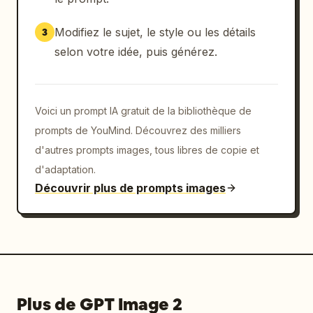
startup encombrée mais élégante, un 
étalonnage des couleurs noir et orange brûlé, 
Modifiez le sujet, le style ou les détails
3
et une ambiance d'"IA stagiaire à la langue 
selon votre idée, puis générez.
bien pendue" à la fois humoristique et 
compétente. Incluez le texte de marque 
visible "XIA XIA" sur le gobelet et 
Voici un prompt IA gratuit de la bibliothèque de
l'ordinateur portable, et faites en sorte que 
l'image entière ressemble à une affiche 
prompts de YouMind. Découvrez des milliers
promotionnelle de personnage haut de gamme 
d'autres prompts images, tous libres de copie et
pour une personnalité d'assistante utilisée 
d'adaptation.
dans le marketing de l'IA en milieu 
Découvrir plus de prompts images
professionnel.
Plus de GPT Image 2