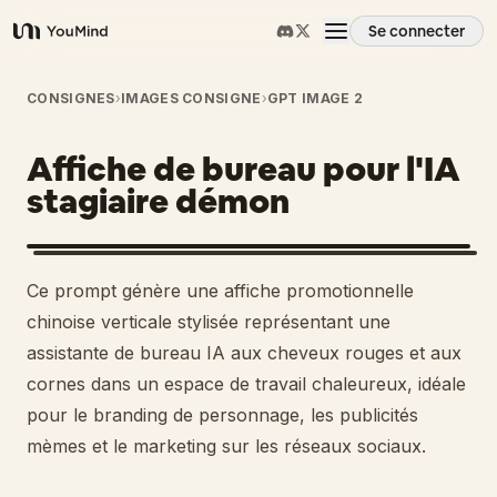
Se connecter
YouMind
Aperçu
CONSIGNES
›
IMAGES CONSIGNE
›
GPT IMAGE 2
Affiche de bureau pour l'IA
Cas d'usage
stagiaire démon
Compétences
Ce prompt génère une affiche promotionnelle
Invites
chinoise verticale stylisée représentant une
assistante de bureau IA aux cheveux rouges et aux
cornes dans un espace de travail chaleureux, idéale
Tarifs
pour le branding de personnage, les publicités
mèmes et le marketing sur les réseaux sociaux.
Télécharger