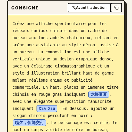
CONSIGNE
Avant traduction
Blog
Créez une affiche spectaculaire pour les 
Mises à jour
réseaux sociaux chinois dans un cadre de 
bureau aux tons ambrés chaleureux, mettant en 
scène une assistante au style démon, assise à 
un bureau. La composition est une affiche 
verticale unique au design graphique dense, 
avec un éclairage cinématographique et un 
style d'illustration brillant haut de gamme 
mêlant réalisme anime et publicité 
commerciale. En haut, placez un immense titre 
chinois en rouge gras indiquant 
龙虾夏夏
, 
avec une élégante superposition manuscrite 
indiquant 
Xia Xia
. En dessous, ajoutez un 
slogan chinois percutant en noir : 
嘴欠，但能交付
. Le personnage est centré, le 
haut du corps visible derrière un bureau, 