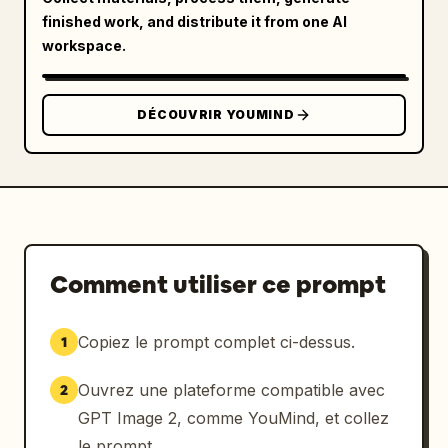
实习生" et un visage griffonné ludique à côté. 
finished work, and distribute it from one AI
En arrière-plan à droite, épinglez 3 notes de 
workspace.
bureau : 1 fiche de profil de stagiaire style 
presse-papiers intitulée "实习生档案" avec 
plusieurs lignes de texte de profil en 
DÉCOUVRIR YOUMIND
chinois et une signature manuscrite, 1 
tableau de liste de contrôle intitulé "今日待
办" avec 5 éléments à cocher et une étoile 
rouge sur la dernière ligne, et 1 post-it 
jaune avec l'inscription "老板别演". Faites en 
sorte que toute la typographie chinoise 
semble intentionnellement conçue, comme pour 
Comment utiliser ce prompt
une campagne publicitaire mème et une affiche 
de branding de personnage. En bas, ajoutez un 
Copiez le prompt complet ci-dessus.
1
slogan de pied de page chinois centré en gras 
indiquant 
不演龙虾，我就是龙虾。
. Utilisez un 
Ouvrez une plateforme compatible avec
2
rétroéclairage de coucher de soleil orange, 
des ombres chaudes, des reflets brillants sur 
GPT Image 2, comme YouMind, et collez
les griffes, une atmosphère de bureau de 
le prompt.