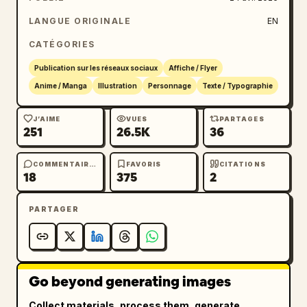
ouvert avec un logo de homard rouge et les 
mots "XIA XIA", 1 pile de livres sombres 
LANGUE ORIGINALE
EN
fermés sous l'ordinateur portable, 1 carnet 
CATÉGORIES
ouvert avec des croquis manuscrits et des 
notes en chinois, 1 stylo plume noir, 1 
Publication sur les réseaux sociaux
Affiche / Flyer
plaque de bureau rectangulaire noire avec du 
Anime / Manga
Illustration
Personnage
Texte / Typographie
texte en chinois, 1 gobelet de café à 
emporter avec un logo de homard assorti et 1 
J’AIME
VUES
PARTAGES
251
26.5K
36
badge d'employé suspendu. En arrière-plan à 
gauche, montrez un ordinateur ou un écran de 
présentation affichant une interface de 
COMMENTAIRES
FAVORIS
CITATIONS
18
375
2
document de style Feishu avec le titre 
chinois "内容创作流程" et un organigramme 
PARTAGER
simple en 3 étapes intitulé exactement "场景", 
"流程", "资产", plus la phrase "Agent 是放大
器，不是方向盘。" Ajoutez un post-it près de 
cet écran avec l'inscription "扣瑞芋". En haut 
Go beyond generating images
à gauche, incluez une zone d'annotation jaune 
avec le texte chinois "黄叔雇来的毒舌但能干的AI
Collect materials, process them, generate