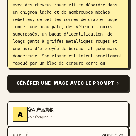
avec des cheveux rouge vif en désordre dans 
un chignon lâche et de nombreuses mèches 
rebelles, de petites cornes de diable rouge 
foncé, une peau pâle, des vêtements noirs 
superposés, un badge d'identification, de 
longs gants à griffes métalliques rouges et 
une aura d'employée de bureau fatiguée mais 
dangereuse. Son visage est intentionnellement 
masqué par un bloc de censure carré au 
centre. Elle appuie sa joue sur une main 
griffue et tient un gobelet de café à 
GÉNÉRER UNE IMAGE AVEC LE PROMPT
emporter noir de marque dans l'autre main. 
Ajoutez des détails subtils inspirés du 
homard dans la tenue et les accessoires, y 
compris des formes segmentées en coquille 
@AI产品黄叔
A
rouge brillant derrière et autour de sa 
Voir l’original
chaise. Le bureau contient exactement 7 
objets visibles : 1 ordinateur portable 
PUBLIÉ
24 avr. 2026