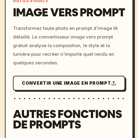
OUTILS VISUELS
IMAGE VERS PROMPT
/imagine prompt: cinemati
Transformez toute photo en prompt d'image IA
c, cyberpunk sunset, neon
détaillé. Le convertisseur image vers prompt
colors, 8k --v 6.0
gratuit analyse la composition, le style et la
lumière pour recréer n'importe quel rendu en
quelques secondes.
CONVERTIR UNE IMAGE EN PROMPT
AUTRES FONCTIONS
DE PROMPTS