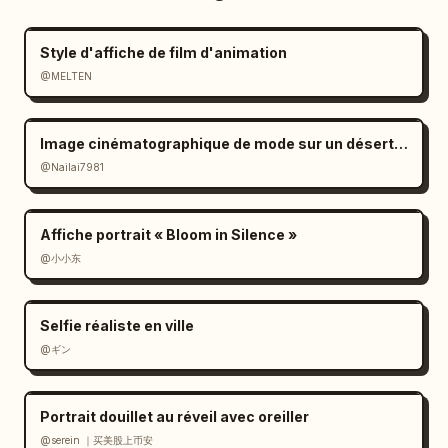
Style d'affiche de film d'animation
@MELTEN
Image cinématographique de mode sur un désert de sel à l'ambiance mélancolique
@Nailai7981
Affiche portrait « Bloom in Silence »
@小小东
Selfie réaliste en ville
@ギン
Portrait douillet au réveil avec oreiller
@serein ｜买美股上币安