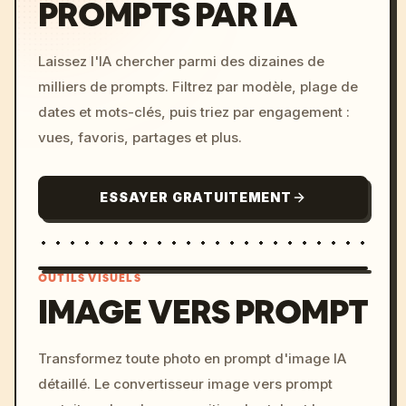
PROMPTS PAR IA
Laissez l'IA chercher parmi des dizaines de
milliers de prompts. Filtrez par modèle, plage de
dates et mots-clés, puis triez par engagement :
vues, favoris, partages et plus.
ESSAYER GRATUITEMENT
OUTILS VISUELS
IMAGE VERS PROMPT
/imagine prompt: cinemati
Transformez toute photo en prompt d'image IA
c, cyberpunk sunset, neon
détaillé. Le convertisseur image vers prompt
colors, 8k --v 6.0