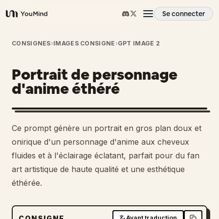
Se connecter
YouMind
Aperçu
CONSIGNES
›
IMAGES CONSIGNE
›
GPT IMAGE 2
Portrait de personnage
Cas d'usage
d'anime éthéré
Compétences
Ce prompt génère un portrait en gros plan doux et
Invites
onirique d'un personnage d'anime aux cheveux
fluides et à l'éclairage éclatant, parfait pour du fan
art artistique de haute qualité et une esthétique
Tarifs
éthérée.
Télécharger
CONSIGNE
Avant traduction