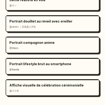
@ギン
Portrait douillet au réveil avec oreiller
@serein ｜买美股上币安
Portrait compagnon anime
@Meem
Portrait lifestyle brut au smartphone
@𝗦𝗮𝗻𝗶𝗮
Affiche visuelle de célébration cérémonielle
@小小东