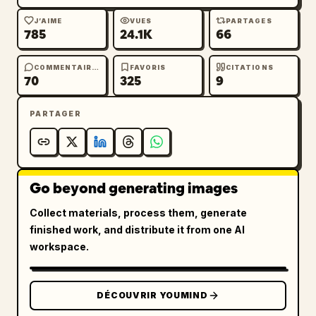
J’AIME
VUES
PARTAGES
785
24.1K
66
COMMENTAIRES
FAVORIS
CITATIONS
70
325
9
PARTAGER
Go beyond generating images
Collect materials, process them, generate
finished work, and distribute it from one AI
workspace.
DÉCOUVRIR YOUMIND