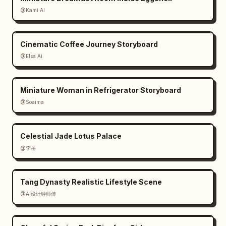
les cheveux, reflet du sabre traversant le 
@Kami AI
visage.

8. P08 / 35mm fouetté / Coup de cape : corps 
en rotation, cape et traînée de sabre formant 
Cinematic Coffee Journey Storyboard
un arc circulaire horizontal.

@Elsa Ai
9. P09 / 24mm large / Résolution de l'éclat : 
pose centrée en pied avec de multiples 
anneaux lumineux autour d'elle, vaisseau 
Miniature Woman in Refrigerator Storyboard
spatial à droite.

@Soaima
10. P10 / 24mm zénithal / Rotation papillon : 
vue de dessus de boucles lumineuses en huit 
Celestial Jade Lotus Palace
autour d'elle.

@李岳
11. P11 / 35mm latéral / Orbite derrière le 
dos : plan latéral, sabre orbitant derrière 
son dos dans une traînée de halo brillant.

Tang Dynasty Realistic Lifestyle Scene
12. P12 / insert macro / Isolation de la 
@AI设计钟师傅
poignée : gros plan sur la poignée du sabre 
et la main, lame jaillissant du cadre.

13. P13 / 50mm reflet / Traînée dans l'eau : 