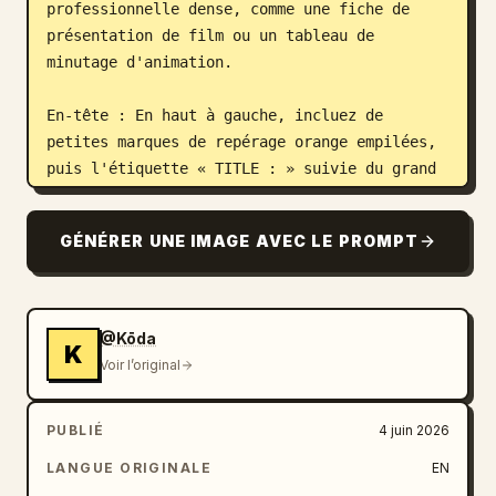
professionnelle dense, comme une fiche de 
présentation de film ou un tableau de 
minutage d'animation.

En-tête : En haut à gauche, incluez de 
petites marques de repérage orange empilées, 
puis l'étiquette « TITLE : » suivie du grand 
titre en gras. En dessous, créez une ligne de 
métadonnées fine avec ces étiquettes et 
GÉNÉRER UNE IMAGE AVEC LE PROMPT
valeurs : « META LINE : nocturne / 
performance flow-art sci-fi / montage dense 
de 15 secondes », « PRIORITY : chorégraphie 
de sabre-poi unique, micro-coupes réelles, 
@Kōda
K
rendu d'énergie lacustre lisible », « MICRO 
Voir l’original
BRIEF : C transforme un sabre énergétique 
solitaire en une performance lumineuse de 
PUBLIÉ
4 juin 2026
style feu-poi, compressant une danse rituelle 
complète en une séquence forestière rapide de 
LANGUE ORIGINALE
EN
15 secondes ». En haut à droite, incluez « 