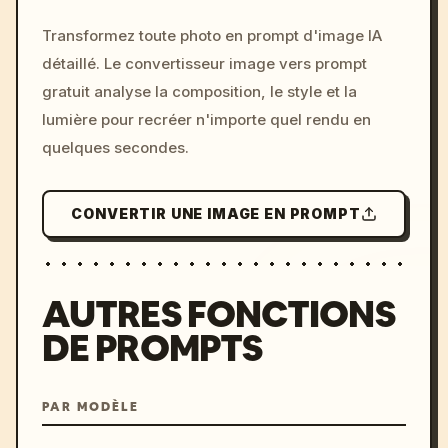
orange/bleu restreints, pas de filigrane, pas 
/imagine prompt: cinemati
de logos terrestres modernes.
Transformez toute photo en prompt d'image IA
c, cyberpunk sunset, neon
détaillé. Le convertisseur image vers prompt
colors, 8k --v 6.0
gratuit analyse la composition, le style et la
lumière pour recréer n'importe quel rendu en
quelques secondes.
CONVERTIR UNE IMAGE EN PROMPT
AUTRES FONCTIONS
DE PROMPTS
PAR MODÈLE