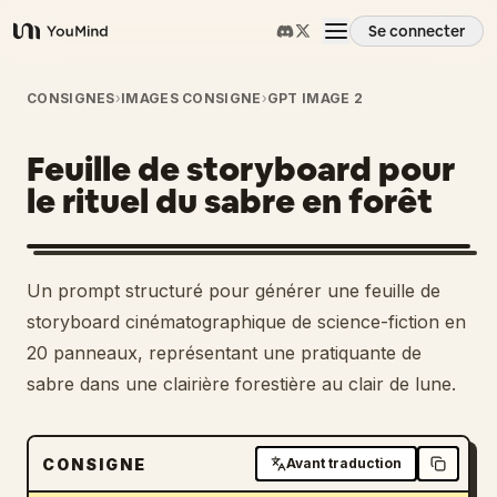
Se connecter
YouMind
Aperçu
CONSIGNES
›
IMAGES CONSIGNE
›
GPT IMAGE 2
Feuille de storyboard pour
Cas d'usage
le rituel du sabre en forêt
Compétences
Un prompt structuré pour générer une feuille de
Invites
storyboard cinématographique de science-fiction en
20 panneaux, représentant une pratiquante de
sabre dans une clairière forestière au clair de lune.
Tarifs
Télécharger
CONSIGNE
Avant traduction