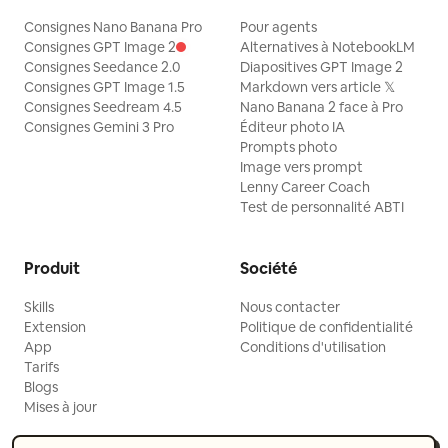
"Rendu 3D", "Illustration", "Peau en
Consignes Nano Banana Pro
Pour agents
plastique lisse", "Arrière-plan
Consignes GPT Image 2
Alternatives à NotebookLM
minimaliste vide", "Arrière-plan blanc
Consignes Seedance 2.0
Diapositives GPT Image 2
Consignes GPT Image 1.5
Markdown vers article 𝕏
brillant", "Vêtements décontractés"]}
Consignes Seedream 4.5
Nano Banana 2 face à Pro
Consignes Gemini 3 Pro
Éditeur photo IA
Prompts photo
Image vers prompt
Lenny Career Coach
Test de personnalité ABTI
Produit
Société
Skills
Nous contacter
Extension
Politique de confidentialité
App
Conditions d'utilisation
Tarifs
Blogs
Mises à jour