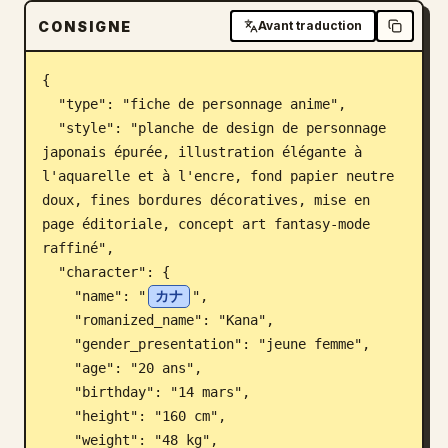
CONSIGNE
Avant traduction
Blog
{

Mises à jour
  "type": "fiche de personnage anime",

  "style": "planche de design de personnage 
japonais épurée, illustration élégante à 
l'aquarelle et à l'encre, fond papier neutre 
doux, fines bordures décoratives, mise en 
page éditoriale, concept art fantasy-mode 
raffiné",

  "character": {

    "name": "
カナ
",

    "romanized_name": "Kana",

    "gender_presentation": "jeune femme",

    "age": "20 ans",

    "birthday": "14 mars",

    "height": "160 cm",

    "weight": "48 kg",
