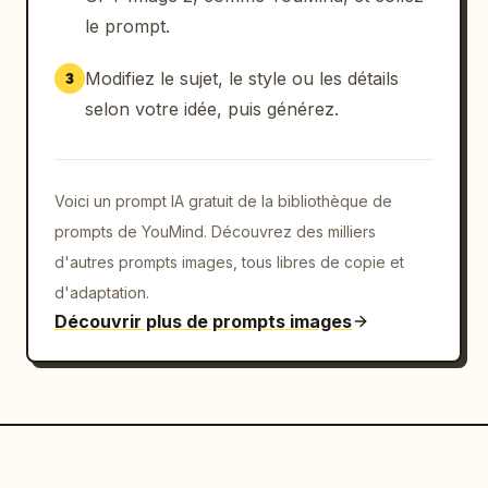
          "veste courte",

le prompt.
          "ceinture",

          "jupe plissée",

Modifiez le sujet, le style ou les détails
3
          "collants noirs et bottines"

selon votre idée, puis générez.
        ]

      },

      {

        "title": "expressions",

Voici un prompt IA gratuit de la bibliothèque de
        "position": "en bas à gauche",

prompts de YouMind. Découvrez des milliers
        "count": 6,

d'autres prompts images, tous libres de copie et
        "labels": ["normal", "sourire", 
d'adaptation.
"sérieux", "surpris", "triste", "joyeux"]

Découvrir plus de prompts images
      },

      {

        "title": "détails",

        "position": "en bas au centre",

        "count": 5,

        "labels": ["écharpe et broche", 