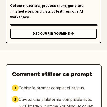
la droite",

Collect materials, process them, generate
        "count": 3,

finished work, and distribute it from one AI
        "labels": ["FACE", "PROFIL", "DOS"]

workspace.
      },

      {

        "title": "informations de base / 
DÉCOUVRIR YOUMIND
notes",

        "position": "en haut à droite",

        "count": 1,

        "labels": ["Informations de base / 
Notes"]

      },

      {

Comment utiliser ce prompt
        "title": "points clés de la tenue",

        "position": "côté droit sous les 
Copiez le prompt complet ci-dessus.
1
notes",

        "count": 5,

Ouvrez une plateforme compatible avec
2
        "labels": [

          "écharpe blanche",

GPT Image 2, comme YouMind, et collez