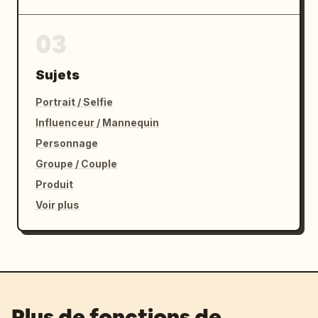
vue",

  "quality": "très soigné, cohérent, fiche de 
03
pré-production professionnelle pour 
jeu/anime"

}
Sujets
Portrait / Selfie
Influenceur / Mannequin
Personnage
Groupe / Couple
Produit
Voir plus
Plus de fonctions de