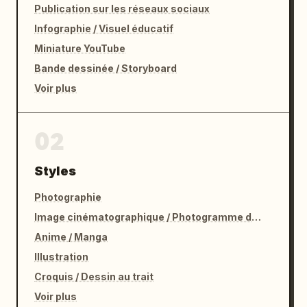
Publication sur les réseaux sociaux
    },

    "palette": {

Infographie / Visuel éducatif
      "paper": "ivoire chaud",

Miniature YouTube
      "main_dark": "brun anthracite profond",

Bande dessinée / Storyboard
      "accent_violet": "gris lavande poudré",

Voir plus
      "skin": "pêche pâle doux",

      "jacket": "
vert forêt atténué
",

      "dress": "
blanc crème
",

02
      "boots_and_belt": "presque noir",

      "gem_accent": "rouge profond atténué"

Styles
    },

    "rendering": "trait délicat, ombrage 
Photographie
subtil, lavis d'aquarelle légèrement 
Image cinématographique / Photogramme de film
texturés, présentation professionnelle de 
Anime / Manga
fiche de concept"

Illustration
  },

  "text_language": "Japonais avec de petites 
Croquis / Dessin au trait
étiquettes en anglais pour les directions de 
Voir plus