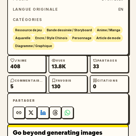
      "robe blanche à manches longues avec 
jupe plissée douce",

LANGUE ORIGINALE
EN
      "ceinture noire avec boucle argentée",

CATÉGORIES
      "collants noirs",

      "bottines noires à talons et lacets"

Ressource de jeu
Bande dessinée / Storyboard
Anime / Manga
    ]

Aquarelle
Encre / Style Chinois
Personnage
Article de mode
  },

Diagramme / Graphique
  "layout": {

    "orientation": "paysage",

J’AIME
VUES
PARTAGES
408
13.8K
33
    "sections": [

      {

        "title": "profil du personnage",

COMMENTAIRES
FAVORIS
CITATIONS
5
130
0
        "position": "en haut à gauche",

        "count": 1,

PARTAGER
        "labels": ["カナ", "Kana"]

      },

      {

        "title": "vue sous 3 angles",

        "position": "en haut au centre vers 
Go beyond generating images