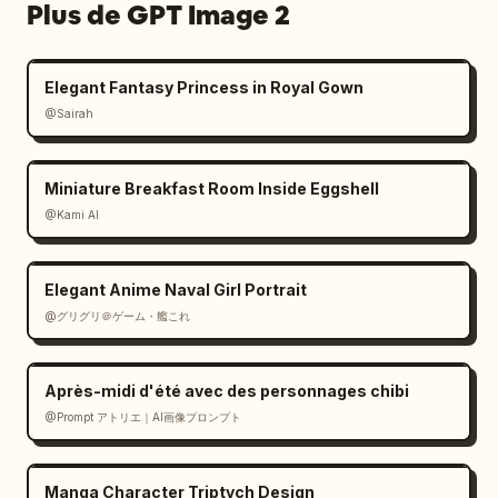
"veste", "ceinture", "ourlet de la jupe", 
Plus de GPT Image 2
"bottines"]

      },

      {

Elegant Fantasy Princess in Royal Gown
        "title": "palette de couleurs",

@Sairah
        "position": "en bas au centre-droit",

        "count": 7,

        "labels": ["cheveux", "yeux", "peau", 
Miniature Breakfast Room Inside Eggshell
"veste", "jupe et écharpe", "ceinture et 
@Kami AI
bottines", "accent (bijou)"]

      },

Elegant Anime Naval Girl Portrait
      {

@グリグリ＠ゲーム・艦これ
        "title": "accessoires",

        "position": "en bas à droite",

        "count": 2,

Après-midi d'été avec des personnages chibi
        "labels": ["écharpe avec broche", 
@Prompt アトリエ｜AI画像プロンプト
"ceinture"]

      }

    ],

Manga Character Triptych Design