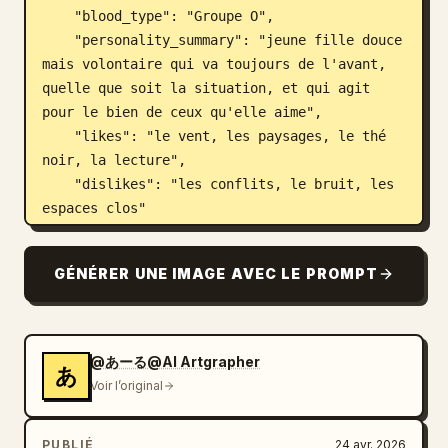
    "blood_type": "Groupe O",

    "personality_summary": "jeune fille douce 
mais volontaire qui va toujours de l'avant, 
quelle que soit la situation, et qui agit 
pour le bien de ceux qu'elle aime",

    "likes": "le vent, les paysages, le thé 
noir, la lecture",

    "dislikes": "les conflits, le bruit, les 
espaces clos"

  },

  "outfit": {

GÉNÉRER UNE IMAGE AVEC LE PROMPT
    "silhouette": "robe blanche longue et 
modeste avec veste courte, écharpe, ceinture, 
collants noirs et bottines à lacets",

    "pieces": [

@あーる@AI Artgrapher
あ
      "écharpe blanche avec une broche bijou 
Voir l’original
rouge",

      "veste courte vert foncé atténué",

PUBLIÉ
24 avr. 2026