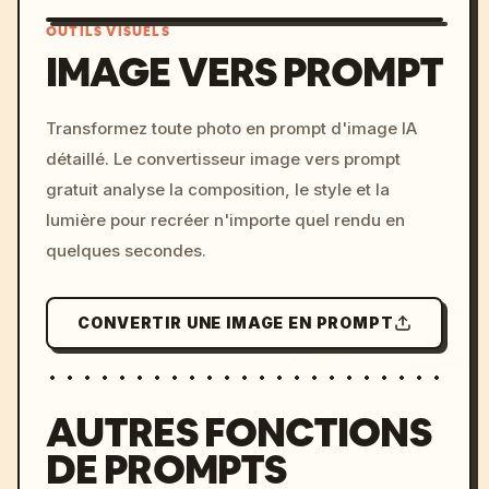
OUTILS VISUELS
IMAGE VERS PROMPT
/imagine prompt: cinemati
Transformez toute photo en prompt d'image IA
c, cyberpunk sunset, neon
détaillé. Le convertisseur image vers prompt
colors, 8k --v 6.0
gratuit analyse la composition, le style et la
lumière pour recréer n'importe quel rendu en
quelques secondes.
CONVERTIR UNE IMAGE EN PROMPT
AUTRES FONCTIONS
DE PROMPTS