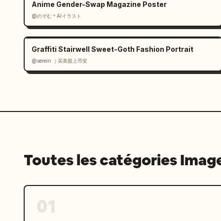
Anime Gender-Swap Magazine Poster
@のぞむ＊AIイラスト
Graffiti Stairwell Sweet-Goth Fashion Portrait
@serein ｜买美股上币安
Toutes les catégories Imag
01