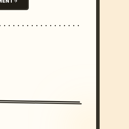
MENT
/imagine prompt: cinematic, cyberpunk s