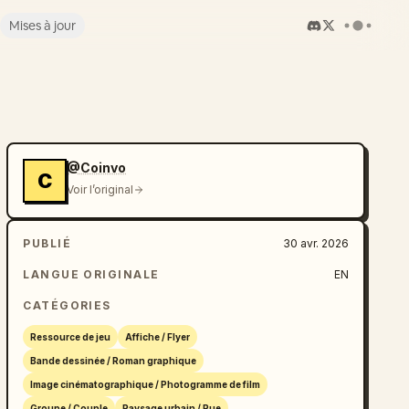
Mises à jour
@Coinvo
C
Voir l’original
PUBLIÉ
30 avr. 2026
LANGUE ORIGINALE
EN
CATÉGORIES
Ressource de jeu
Affiche / Flyer
Bande dessinée / Roman graphique
Image cinématographique / Photogramme de film
Groupe / Couple
Paysage urbain / Rue