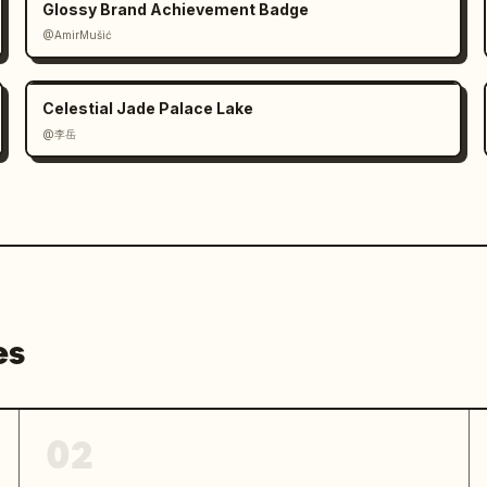
Glossy Brand Achievement Badge
@AmirMušić
Celestial Jade Palace Lake
@李岳
es
02