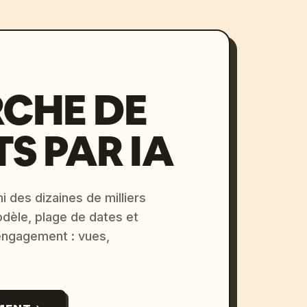
CHE DE
S PAR IA
i des dizaines de milliers
odèle, plage de dates et
 engagement : vues,