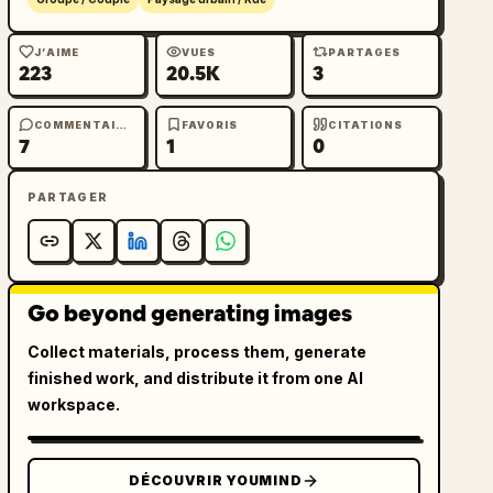
J’AIME
VUES
PARTAGES
223
20.5K
3
COMMENTAIRES
FAVORIS
CITATIONS
7
1
0
PARTAGER
Go beyond generating images
Collect materials, process them, generate
finished work, and distribute it from one AI
workspace.
DÉCOUVRIR YOUMIND