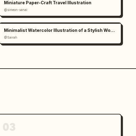
Miniature Paper-Craft Travel Illustration
@simeon-sanai
Minimalist Watercolor Illustration of a Stylish Woman
@Sairah
03