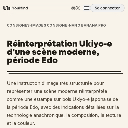
Se connecter
YouMind
Aperçu
CONSIGNES
›
IMAGES CONSIGNE
›
NANO BANANA PRO
Réinterprétation Ukiyo-e
Cas d'usage
d'une scène moderne,
période Edo
Compétences
Invites
Une instruction d'image très structurée pour
représenter une scène moderne réinterprétée
Tarifs
comme une estampe sur bois Ukiyo-e japonaise de
la période Edo, avec des indications détaillées sur la
technologie anachronique, la composition, la texture
Télécharger
et la couleur.