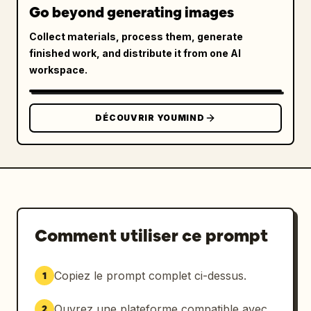
affiche verticale. Inclure une calligraphie 
Go beyond generating images
japonaise verticale décrivant la scène et un 
Collect materials, process them, generate
sceau d'artiste traditionnel rouge dans un 
finished work, and distribute it from one AI
coin.
workspace.
DÉCOUVRIR YOUMIND
Comment utiliser ce prompt
Copiez le prompt complet ci-dessus.
1
Ouvrez une plateforme compatible avec
2