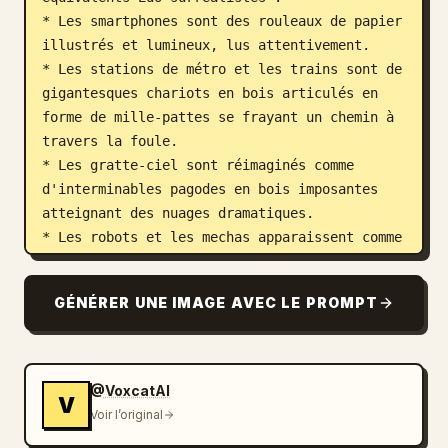
* Les smartphones sont des rouleaux de papier 
illustrés et lumineux, lus attentivement.

* Les stations de métro et les trains sont de 
gigantesques chariots en bois articulés en 
forme de mille-pattes se frayant un chemin à 
travers la foule.

* Les gratte-ciel sont réimaginés comme 
d'interminables pagodes en bois imposantes 
atteignant des nuages dramatiques.

* Les robots et les mechas apparaissent comme 
de gigantesques golems en bois blindés.

GÉNÉRER UNE IMAGE AVEC LE PROMPT
La composition utilise une perspective 
aplatie avec de grands contours d'encre 
audacieux, sculptés à la main. L'arrière-plan 
présente des motifs de vagues Ukiyo-e 
@VoxcatAI
V
fortement stylisés et des nuages 
Voir l’original
tourbillonnants dramatiques, avec un mont 