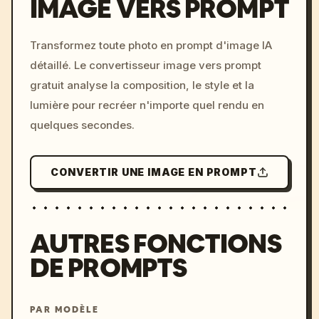
IMAGE VERS PROMPT
/imagine prompt: cinemati
Transformez toute photo en prompt d'image IA
c, cyberpunk sunset, neon
détaillé. Le convertisseur image vers prompt
colors, 8k --v 6.0
gratuit analyse la composition, le style et la
lumière pour recréer n'importe quel rendu en
quelques secondes.
CONVERTIR UNE IMAGE EN PROMPT
AUTRES FONCTIONS
DE PROMPTS
PAR MODÈLE