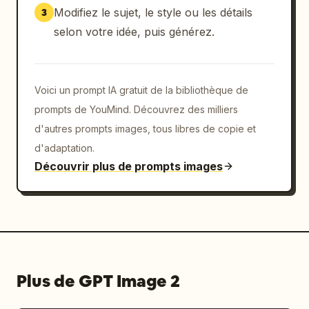
silhouettes expressives. Utilisez une palette 
Modifiez le sujet, le style ou les détails
3
sobre de marrons, rouge rouille, rose poudré, 
selon votre idée, puis générez.
anthracite, bleu marine, beige et denim 
délavé. L'ambiance générale doit évoquer les 
résidents excentriques d'une petite ville 
Voici un prompt IA gratuit de la bibliothèque de
délabrée issue d'un long-métrage d'animation 
à l'humour noir, présenté comme une feuille 
prompts de YouMind. Découvrez des milliers
de casting d'ensemble soignée.
d'autres prompts images, tous libres de copie et
d'adaptation.
Découvrir plus de prompts images
Plus de GPT Image 2