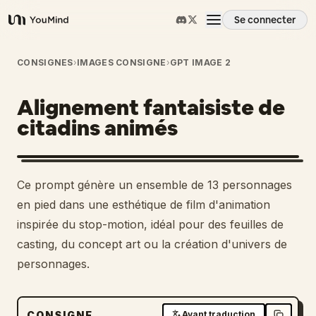
Se connecter
YouMind
Aperçu
CONSIGNES
›
IMAGES CONSIGNE
›
GPT IMAGE 2
Alignement fantaisiste de
Cas d'usage
citadins animés
Compétences
Ce prompt génère un ensemble de 13 personnages
Invites
en pied dans une esthétique de film d'animation
inspirée du stop-motion, idéal pour des feuilles de
casting, du concept art ou la création d'univers de
Tarifs
personnages.
Télécharger
CONSIGNE
Avant traduction