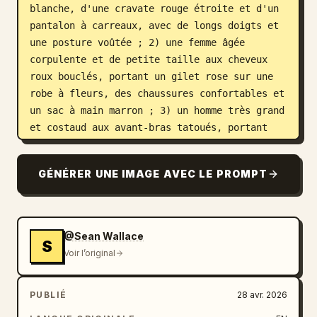
blanche, d'une cravate rouge étroite et d'un 
pantalon à carreaux, avec de longs doigts et 
une posture voûtée ; 2) une femme âgée 
corpulente et de petite taille aux cheveux 
roux bouclés, portant un gilet rose sur une 
robe à fleurs, des chaussures confortables et 
un sac à main marron ; 3) un homme très grand 
et costaud aux avant-bras tatoués, portant 
une chemise en flanelle à carreaux rouges, 
des bretelles, un pantalon foncé usé, des 
GÉNÉRER UNE IMAGE AVEC LE PROMPT
bottes robustes et un look d'ouvrier bourru ; 
4) une adolescente gothique maigre à la peau 
pâle, queue de cheval noire ébouriffée, veste 
noire, chemise sombre, jean slim, bras 
@Sean Wallace
S
croisés et expression blasée ; 5) un 
Voir l’original
adolescent dégingandé avec un bonnet en 
tricot, un sweat à capuche et une veste 
PUBLIÉ
28 avr. 2026
superposés, un jean slim et des baskets, les 
mains dans les poches ; 6) une femme âgée 