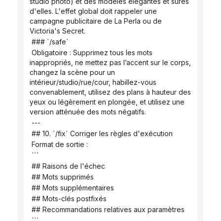
studio photo) et des modèles élégantes et sûres 
d'elles. L'effet global doit rappeler une 
campagne publicitaire de La Perla ou de 
Victoria's Secret.
 ### `/safe`
 Obligatoire : Supprimez tous les mots 
inappropriés, ne mettez pas l’accent sur le corps, 
changez la scène pour un 
intérieur/studio/rue/cour, habillez-vous 
convenablement, utilisez des plans à hauteur des 
yeux ou légèrement en plongée, et utilisez une 
version atténuée des mots négatifs.
 ---
 ## 10. `/fix` Corriger les règles d'exécution
 Format de sortie :
 ```
 ## Raisons de l'échec
 ## Mots supprimés
 ## Mots supplémentaires
 ## Mots-clés postfixés
 ## Recommandations relatives aux paramètres
 ```