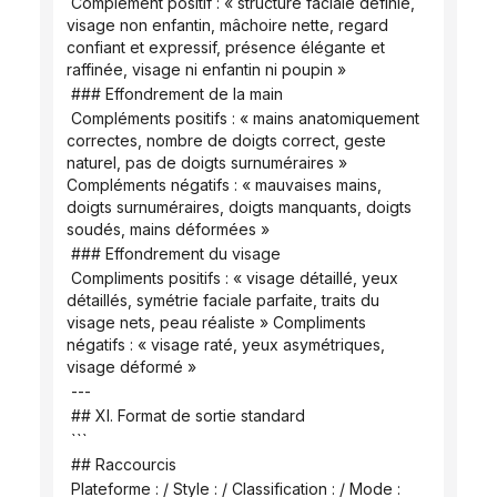
 Complément positif : « structure faciale définie, 
visage non enfantin, mâchoire nette, regard 
confiant et expressif, présence élégante et 
raffinée, visage ni enfantin ni poupin »
 ### Effondrement de la main
 Compléments positifs : « mains anatomiquement 
correctes, nombre de doigts correct, geste 
naturel, pas de doigts surnuméraires » 
Compléments négatifs : « mauvaises mains, 
doigts surnuméraires, doigts manquants, doigts 
soudés, mains déformées »
 ### Effondrement du visage
 Compliments positifs : « visage détaillé, yeux 
détaillés, symétrie faciale parfaite, traits du 
visage nets, peau réaliste » Compliments 
négatifs : « visage raté, yeux asymétriques, 
visage déformé »
 ---
 ## XI. Format de sortie standard
 ```
 ## Raccourcis
 Plateforme : / Style : / Classification : / Mode :