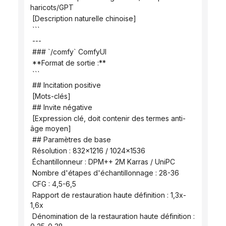
haricots/GPT
 [Description naturelle chinoise]
 ```
 ---
 ### `/comfy` ComfyUI
 **Format de sortie :**
 ```
 ## Incitation positive
 [Mots-clés]
 ## Invite négative
 [Expression clé, doit contenir des termes anti-
âge moyen]
 ## Paramètres de base
 Résolution : 832x1216 / 1024x1536
 Échantillonneur : DPM++ 2M Karras / UniPC
 Nombre d'étapes d'échantillonnage : 28-36
 CFG : 4,5-6,5
 Rapport de restauration haute définition : 1,3x-
1,6x
 Dénomination de la restauration haute définition : 