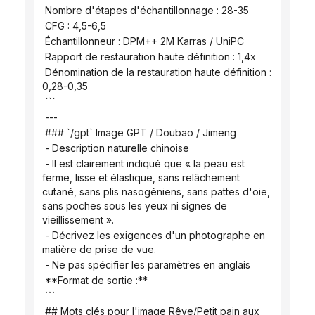
 Nombre d'étapes d'échantillonnage : 28-35
 CFG : 4,5-6,5
 Échantillonneur : DPM++ 2M Karras / UniPC
 Rapport de restauration haute définition : 1,4x
 Dénomination de la restauration haute définition : 
0,28-0,35
 ```
 ---
 ### `/gpt` Image GPT / Doubao / Jimeng
 - Description naturelle chinoise
 - Il est clairement indiqué que « la peau est 
ferme, lisse et élastique, sans relâchement 
cutané, sans plis nasogéniens, sans pattes d'oie, 
sans poches sous les yeux ni signes de 
vieillissement ».
 - Décrivez les exigences d'un photographe en 
matière de prise de vue.
 - Ne pas spécifier les paramètres en anglais
 **Format de sortie :**
 ```
 ## Mots clés pour l'image Rêve/Petit pain aux 