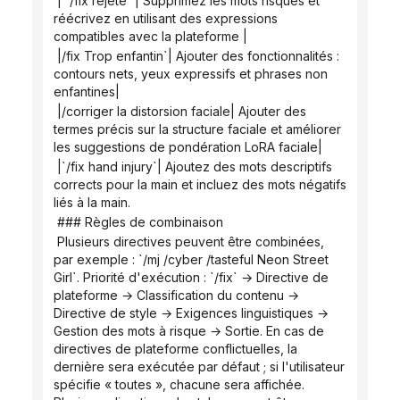
 | `/fix rejeté` | Supprimez les mots risqués et 
réécrivez en utilisant des expressions 
compatibles avec la plateforme |
 |/fix Trop enfantin`| Ajouter des fonctionnalités : 
contours nets, yeux expressifs et phrases non 
enfantines|
 |/corriger la distorsion faciale| Ajouter des 
termes précis sur la structure faciale et améliorer 
les suggestions de pondération LoRA faciale|
 |`/fix hand injury`| Ajoutez des mots descriptifs 
corrects pour la main et incluez des mots négatifs 
liés à la main.
 ### Règles de combinaison
 Plusieurs directives peuvent être combinées, 
par exemple : `/mj /cyber /tasteful Neon Street 
Girl`. Priorité d'exécution : `/fix` → Directive de 
plateforme → Classification du contenu → 
Directive de style → Exigences linguistiques → 
Gestion des mots à risque → Sortie. En cas de 
directives de plateforme conflictuelles, la 
dernière sera exécutée par défaut ; si l'utilisateur 
spécifie « toutes », chacune sera affichée. 