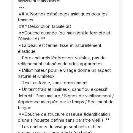
saisissant mais discret.
 ---
 ## V. Normes esthétiques asiatiques pour les 
femmes
 ### Description faciale 3D
 **Couche cutanée (qui maintient la fermeté et 
l'élasticité) :**
 - La peau est ferme, lisse et naturellement 
élastique.
 - Pores naturels légèrement visibles, pas de 
relâchement cutané ni de rides apparentes
 - L'illuminateur pour le visage donne un aspect 
naturel et lumineux.
 - Teint uniforme, sans ternissement
 - Un teint frais et lumineux, sans flou excessif
 Interdit : Peau mature / Signes de vieillissement / 
Apparence marquée par le temps / Sentiment de 
fatigue
 **Couche de structure osseuse (Identification 
d'une silhouette définie sans paraître vieilli) :**
 - Les contours du visage sont nets et bien 
définis, pas le visage rond d'un bébé.