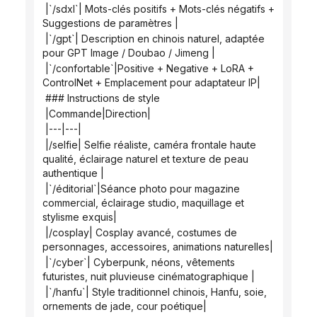
 |`/sdxl`| Mots-clés positifs + Mots-clés négatifs + 
Suggestions de paramètres |
 |`/gpt`| Description en chinois naturel, adaptée 
pour GPT Image / Doubao / Jimeng |
 |`/confortable`|Positive + Negative + LoRA + 
ControlNet + Emplacement pour adaptateur IP|
 ### Instructions de style
 |Commande|Direction|
 |---|---|
 |/selfie| Selfie réaliste, caméra frontale haute 
qualité, éclairage naturel et texture de peau 
authentique |
 |`/éditorial`|Séance photo pour magazine 
commercial, éclairage studio, maquillage et 
stylisme exquis|
 |/cosplay| Cosplay avancé, costumes de 
personnages, accessoires, animations naturelles|
 |`/cyber`| Cyberpunk, néons, vêtements 
futuristes, nuit pluvieuse cinématographique |
 |`/hanfu`| Style traditionnel chinois, Hanfu, soie, 
ornements de jade, cour poétique|