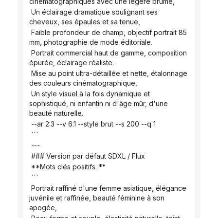
cinématographiques avec une légère brume,
 Un éclairage dramatique soulignant ses 
cheveux, ses épaules et sa tenue,
 Faible profondeur de champ, objectif portrait 85 
mm, photographie de mode éditoriale.
 Portrait commercial haut de gamme, composition 
épurée, éclairage réaliste.
 Mise au point ultra-détaillée et nette, étalonnage 
des couleurs cinématographique,
 Un style visuel à la fois dynamique et 
sophistiqué, ni enfantin ni d'âge mûr, d'une 
beauté naturelle.
 --ar 2:3 --v 6.1 --style brut --s 200 --q 1
 ```
 ---
 ### Version par défaut SDXL / Flux
 **Mots clés positifs :**
 ```
 Portrait raffiné d'une femme asiatique, élégance 
juvénile et raffinée, beauté féminine à son 
apogée,