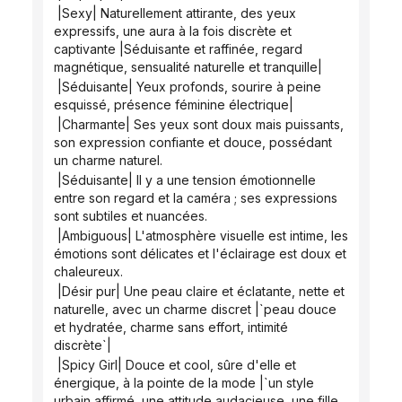
 |Sexy| Naturellement attirante, des yeux 
expressifs, une aura à la fois discrète et 
captivante |Séduisante et raffinée, regard 
magnétique, sensualité naturelle et tranquille|
 |Séduisante| Yeux profonds, sourire à peine 
esquissé, présence féminine électrique|
 |Charmante| Ses yeux sont doux mais puissants, 
son expression confiante et douce, possédant 
un charme naturel.
 |Séduisante| Il y a une tension émotionnelle 
entre son regard et la caméra ; ses expressions 
sont subtiles et nuancées.
 |Ambiguous| L'atmosphère visuelle est intime, les 
émotions sont délicates et l'éclairage est doux et 
chaleureux.
 |Désir pur| Une peau claire et éclatante, nette et 
naturelle, avec un charme discret |`peau douce 
et hydratée, charme sans effort, intimité 
discrète`|
 |Spicy Girl| Douce et cool, sûre d'elle et 
énergique, à la pointe de la mode |`un style 
urbain affirmé, une attitude audacieuse, une fille 