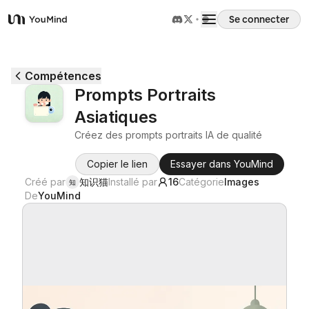
Se connecter
YouMind
Aperçu
Compétences
Prompts Portraits
Cas d'usage
Asiatiques
Créez des prompts portraits IA de qualité
Compétences
Copier le lien
Essayer dans YouMind
Créé par
知识猫
Installé par
16
Catégorie
Images
知
Invites
De
YouMind
Tarifs
Télécharger