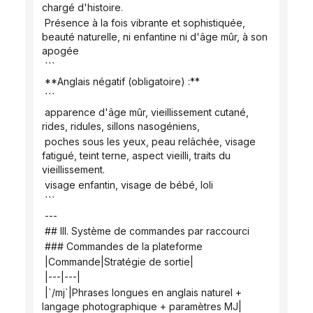
chargé d'histoire.
 Présence à la fois vibrante et sophistiquée, 
beauté naturelle, ni enfantine ni d'âge mûr, à son 
apogée
 ```
 **Anglais négatif (obligatoire) :**
 ```
 apparence d'âge mûr, vieillissement cutané, 
rides, ridules, sillons nasogéniens,
 poches sous les yeux, peau relâchée, visage 
fatigué, teint terne, aspect vieilli, traits du 
vieillissement.
 visage enfantin, visage de bébé, loli
 ```
 ---
 ## III. Système de commandes par raccourci
 ### Commandes de la plateforme
 |Commande|Stratégie de sortie|
 |---|---|
 |`/mj`|Phrases longues en anglais naturel + 
langage photographique + paramètres MJ|