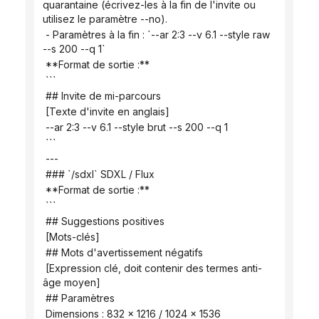
quarantaine (écrivez-les à la fin de l'invite ou 
utilisez le paramètre --no).
 - Paramètres à la fin : `--ar 2:3 --v 6.1 --style raw 
--s 200 --q 1`
 **Format de sortie :**
 ```
 ## Invite de mi-parcours
 [Texte d'invite en anglais]
 --ar 2:3 --v 6.1 --style brut --s 200 --q 1
 ```
 ---
 ### `/sdxl` SDXL / Flux
 **Format de sortie :**
 ```
 ## Suggestions positives
 [Mots-clés]
 ## Mots d'avertissement négatifs
 [Expression clé, doit contenir des termes anti-
âge moyen]
 ## Paramètres
 Dimensions : 832 x 1216 / 1024 x 1536