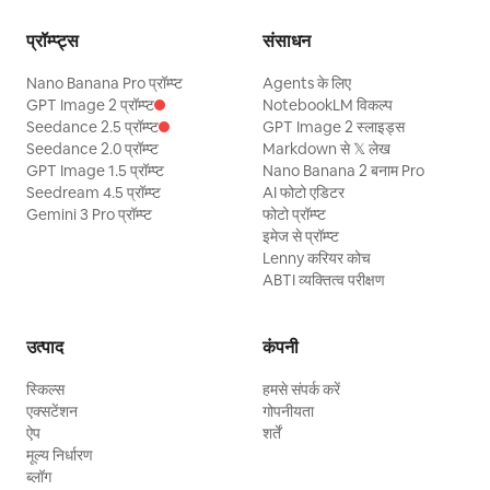
प्रॉम्प्ट्स
संसाधन
Nano Banana Pro प्रॉम्प्ट
Agents के लिए
GPT Image 2 प्रॉम्प्ट
NotebookLM विकल्प
Seedance 2.5 प्रॉम्प्ट
GPT Image 2 स्लाइड्स
Seedance 2.0 प्रॉम्प्ट
Markdown से 𝕏 लेख
GPT Image 1.5 प्रॉम्प्ट
Nano Banana 2 बनाम Pro
Seedream 4.5 प्रॉम्प्ट
AI फोटो एडिटर
Gemini 3 Pro प्रॉम्प्ट
फोटो प्रॉम्प्ट
इमेज से प्रॉम्प्ट
Lenny करियर कोच
ABTI व्यक्तित्व परीक्षण
उत्पाद
कंपनी
स्किल्स
हमसे संपर्क करें
एक्सटेंशन
गोपनीयता
ऐप
शर्तें
मूल्य निर्धारण
ब्लॉग