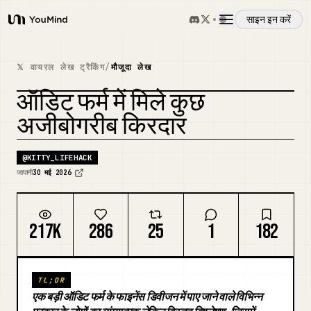
साइन इन करें
YouMind
अवलोकन
𝕏 वायरल लेख ट्रैकिंग
/
मौजूदा लेख
ऑडिट फर्म में मिले कुछ
उपयोग के मामले
अजीबोगरीब किरदार
कौशल
@
KITTY_LIFEHACK
जापानी
30 मई 2026
प्रॉम्प्ट
217K
286
25
1
182
मूल्य निर्धारण
TL;DR
डाउनलोड
एक बड़ी ऑडिट फर्म के फाइनेंस डिवीजन में पाए जाने वाले विभिन्न