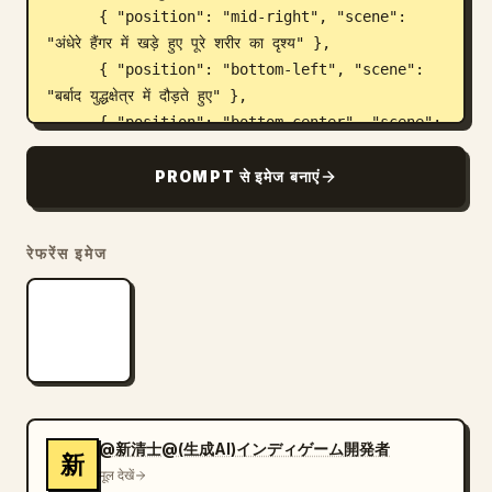
      { "position": "mid-right", "scene": 
"अंधेरे हैंगर में खड़े हुए पूरे शरीर का दृश्य" },

      { "position": "bottom-left", "scene": 
"बर्बाद युद्धक्षेत्र में दौड़ते हुए" },

      { "position": "bottom-center", "scene": 
"एनर्जी ब्लेड के साथ मेका पर हमला करते हुए छलांग लगाना" },

      { "position": "bottom-right", "scene": 
PROMPT से इमेज बनाएं
"दुश्मन की विशाल मेका सेना का सामना करते हुए" }

    ]

रेफरेंस इमेज
  }

}
@新清士@(生成AI)インディゲーム開発者
新
मूल देखें