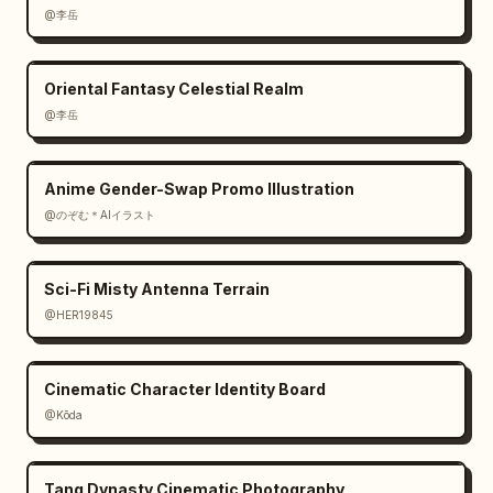
@李岳
Oriental Fantasy Celestial Realm
@李岳
Anime Gender-Swap Promo Illustration
@のぞむ＊AIイラスト
Sci-Fi Misty Antenna Terrain
@HER19845
Cinematic Character Identity Board
@Kōda
Tang Dynasty Cinematic Photography