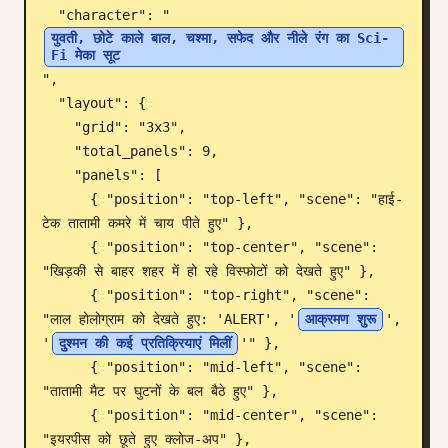
  "character": "
ब्लॉग
युवती, छोटे काले बाल, चश्मा, सफेद और नीले रंग का Sci-
Fi मेका सूट
",

अपडेट
  "layout": {

    "grid": "3x3",

    "total_panels": 9,

    "panels": [

      { "position": "top-left", "scene": "हाई-
टेक तातामी कमरे में चाय पीते हुए" },

      { "position": "top-center", "scene": 
"खिड़की से बाहर शहर में हो रहे विस्फोटों को देखते हुए" },

      { "position": "top-right", "scene": 
"लाल होलोग्राम को देखते हुए: 'ALERT', '
आक्रमण शुरू
', 
'
दुश्मन की कई प्रतिक्रियाएं मिलीं
'" },

      { "position": "mid-left", "scene": 
"तातामी मैट पर घुटनों के बल बैठे हुए" },

      { "position": "mid-center", "scene": 
"इयरपीस को छूते हुए क्लोज-अप" },
