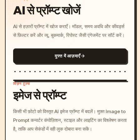
AI से प्रॉम्प्ट खोजें
AI से हज़ारों प्रॉम्प्ट में खोज कराएँ। मॉडल, समय अवधि और कीवर्ड्स
से फ़िल्टर करें और व्यू, बुकमार्क, रिपोस्ट जैसी एंगेजमेंट पर सॉर्ट करें।
मुफ्त में आज़माएँ
विज़न टूल्स
इमेज से प्रॉम्प्ट
/imagine prompt: cinemati
किसी भी फ़ोटो को विस्तृत AI इमेज प्रॉम्प्ट में बदलें। मुफ़्त Image to
c, cyberpunk sunset, neon
Prompt कन्वर्टर कंपोज़िशन, स्टाइल और लाइटिंग का विश्लेषण करता
colors, 8k --v 6.0
है, ताकि आप सेकंडों में वही लुक दोबारा बना सकें।