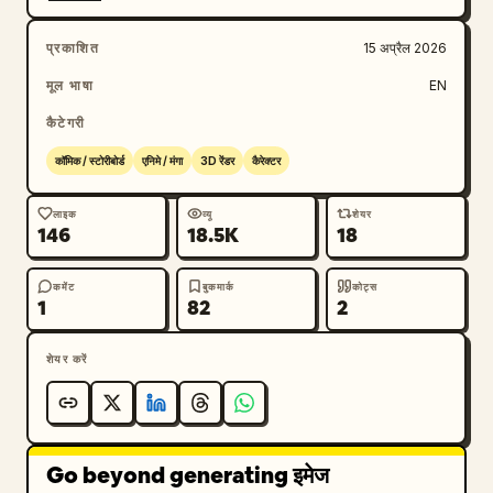
प्रकाशित
15 अप्रैल 2026
मूल भाषा
EN
कैटेगरी
कॉमिक / स्टोरीबोर्ड
एनिमे / मंगा
3D रेंडर
कैरेक्टर
लाइक
व्यू
शेयर
146
18.5K
18
कमेंट
बुकमार्क
कोट्स
1
82
2
शेयर करें
Go beyond generating इमेज