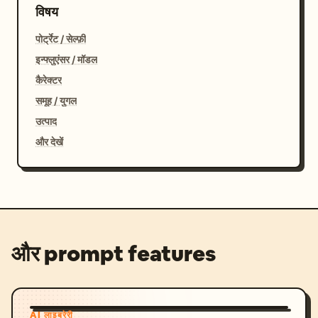
विषय
पोर्ट्रेट / सेल्फ़ी
इन्फ्लुएंसर / मॉडल
कैरेक्टर
समूह / युगल
उत्पाद
और देखें
और prompt features
AI लाइब्रेरी