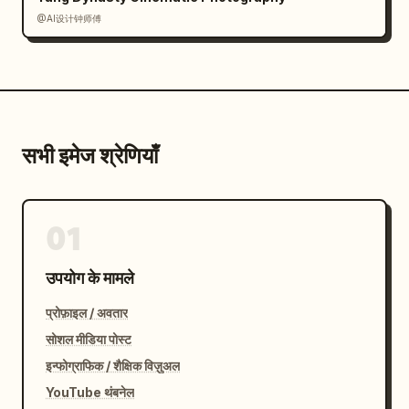
@AI设计钟师傅
सभी इमेज श्रेणियाँ
01
उपयोग के मामले
प्रोफ़ाइल / अवतार
सोशल मीडिया पोस्ट
इन्फोग्राफिक / शैक्षिक विज़ुअल
YouTube थंबनेल