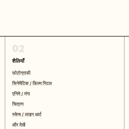
02
शैलियाँ
फोटोग्राफी
सिनेमैटिक / फ़िल्म स्टिल
एनिमे / मंगा
चित्रण
स्केच / लाइन आर्ट
और देखें