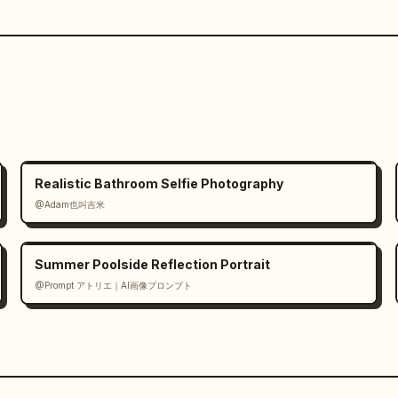
Realistic Bathroom Selfie Photography
@Adam也叫吉米
Summer Poolside Reflection Portrait
@Prompt アトリエ｜AI画像プロンプト