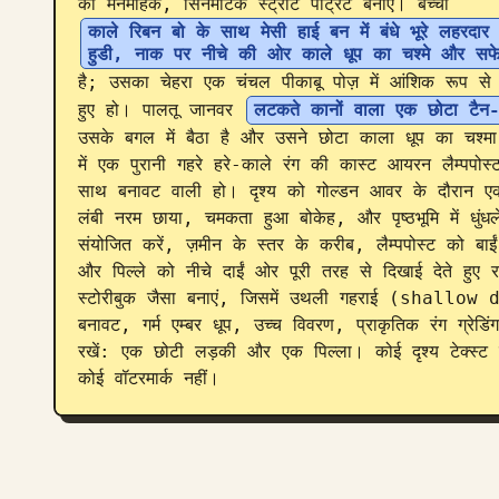
का मनमोहक, सिनेमैटिक स्ट्रीट पोर्ट्रेट बनाएं। बच्ची 
काले रिबन बो के साथ मेसी हाई बन में बंधे भूरे लहरद
हुडी, नाक पर नीचे की ओर काले धूप का चश्मे और सफेद 
है; उसका चेहरा एक चंचल पीकाबू पोज़ में आंशिक रूप से 
हुए हो। पालतू जानवर 
लटकते कानों वाला एक छोटा टैन-और
उसके बगल में बैठा है और उसने छोटा काला धूप का चश्म
में एक पुरानी गहरे हरे-काले रंग की कास्ट आयरन लैम्पपोस
साथ बनावट वाली हो। दृश्य को गोल्डन आवर के दौरान एक 
लंबी नरम छाया, चमकता हुआ बोकेह, और पृष्ठभूमि में धुंधल
संयोजित करें, ज़मीन के स्तर के करीब, लैम्पपोस्ट को बाई
और पिल्ले को नीचे दाईं ओर पूरी तरह से दिखाई देते हुए 
स्टोरीबुक जैसा बनाएं, जिसमें उथली गहराई (shallow
बनावट, गर्म एम्बर धूप, उच्च विवरण, प्राकृतिक रंग ग्रेड
रखें: एक छोटी लड़की और एक पिल्ला। कोई दृश्य टेक्स्ट न
कोई वॉटरमार्क नहीं।