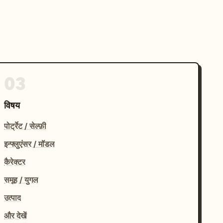
03
विषय
पोर्ट्रेट / सेल्फ़ी
इन्फ्लुएंसर / मॉडल
कैरेक्टर
समूह / युगल
उत्पाद
और देखें