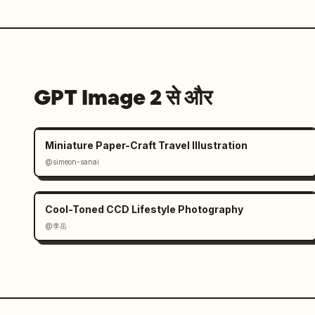
GPT Image 2 से और
Miniature Paper-Craft Travel Illustration
@simeon-sanai
Cool-Toned CCD Lifestyle Photography
@李岳