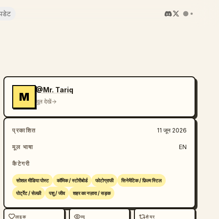
पडेट
@Mr. Tariq
M
मूल देखें
प्रकाशित
11 जून 2026
मूल भाषा
EN
कैटेगरी
सोशल मीडिया पोस्ट
कॉमिक / स्टोरीबोर्ड
फोटोग्राफी
सिनेमैटिक / फ़िल्म स्टिल
पोर्ट्रेट / सेल्फ़ी
पशु / जीव
शहर का नज़ारा / सड़क
लाइक
व्यू
शेयर