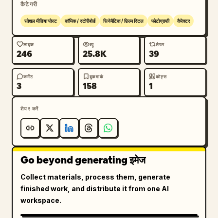
कैटेगरी
सोशल मीडिया पोस्ट
कॉमिक / स्टोरीबोर्ड
सिनेमैटिक / फ़िल्म स्टिल
फोटोग्राफी
कैरेक्टर
लाइक
व्यू
शेयर
246
25.8K
39
कमेंट
बुकमार्क
कोट्स
3
158
1
शेयर करें
Go beyond generating इमेज
Collect materials, process them, generate
finished work, and distribute it from one AI
workspace.