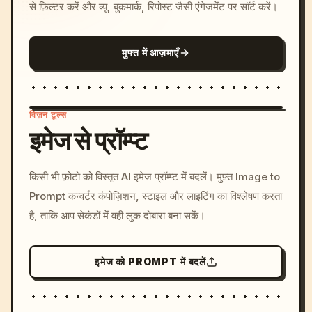
से फ़िल्टर करें और व्यू, बुकमार्क, रिपोस्ट जैसी एंगेजमेंट पर सॉर्ट करें।
मुफ्त में आज़माएँ
विज़न टूल्स
इमेज से प्रॉम्प्ट
/imagine prompt: cinemati
किसी भी फ़ोटो को विस्तृत AI इमेज प्रॉम्प्ट में बदलें। मुफ़्त Image to
c, cyberpunk sunset, neon
Prompt कन्वर्टर कंपोज़िशन, स्टाइल और लाइटिंग का विश्लेषण करता
colors, 8k --v 6.0
है, ताकि आप सेकंडों में वही लुक दोबारा बना सकें।
इमेज को PROMPT में बदलें