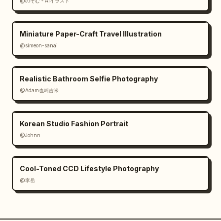
@のぞむ＊AIイラスト
Miniature Paper-Craft Travel Illustration
@simeon-sanai
Realistic Bathroom Selfie Photography
@Adam也叫吉米
Korean Studio Fashion Portrait
@Johnn
Cool-Toned CCD Lifestyle Photography
@李岳