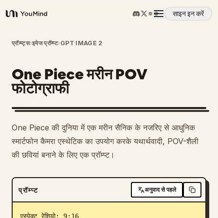
साइन इन करें
YouMind
अवलोकन
प्रॉम्प्ट्स
›
इमेज प्रॉम्प्ट
›
GPT IMAGE 2
One Piece मरीन POV
उपयोग के मामले
फोटोग्राफी
कौशल
One Piece की दुनिया में एक मरीन सैनिक के नजरिए से आधुनिक
प्रॉम्प्ट
स्मार्टफोन कैमरा एस्थेटिक का उपयोग करके यथार्थवादी, POV-शैली
की छवियां बनाने के लिए एक प्रॉम्प्ट।
मूल्य निर्धारण
प्रॉम्प्ट
अनुवाद से पहले
डाउनलोड
एस्पेक्ट रेशियो: 9:16
