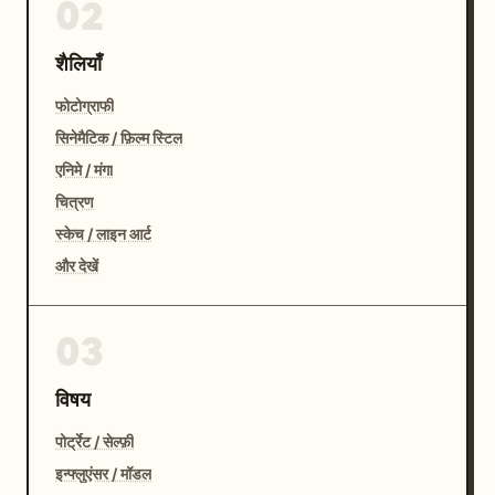
02
शैलियाँ
फोटोग्राफी
सिनेमैटिक / फ़िल्म स्टिल
एनिमे / मंगा
चित्रण
स्केच / लाइन आर्ट
और देखें
03
विषय
पोर्ट्रेट / सेल्फ़ी
इन्फ्लुएंसर / मॉडल