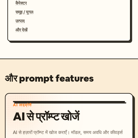
कैरेक्टर
समूह / युगल
उत्पाद
और देखें
और prompt features
AI लाइब्रेरी
AI से प्रॉम्प्ट खोजें
AI से हज़ारों प्रॉम्प्ट में खोज कराएँ। मॉडल, समय अवधि और कीवर्ड्स