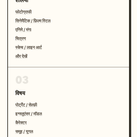
शैलियाँ
फोटोग्राफी
सिनेमैटिक / फ़िल्म स्टिल
एनिमे / मंगा
चित्रण
स्केच / लाइन आर्ट
और देखें
03
विषय
पोर्ट्रेट / सेल्फ़ी
इन्फ्लुएंसर / मॉडल
कैरेक्टर
समूह / युगल