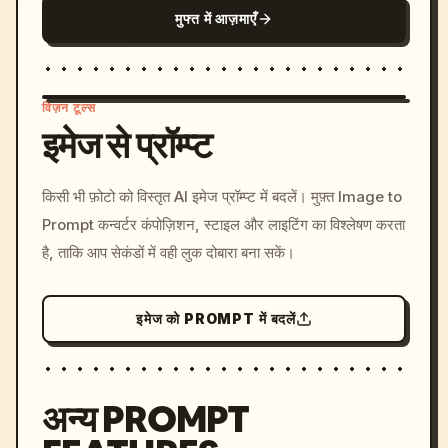
मुफ्त में आज़माएँ
विज़न टूल्स
इमेज से प्रॉम्प्ट
/imagine prompt: cinemati
किसी भी फ़ोटो को विस्तृत AI इमेज प्रॉम्प्ट में बदलें। मुफ़्त Image to
c, cyberpunk sunset, neon
Prompt कन्वर्टर कंपोज़िशन, स्टाइल और लाइटिंग का विश्लेषण करता
colors, 8k --v 6.0
है, ताकि आप सेकंडों में वही लुक दोबारा बना सकें।
इमेज को PROMPT में बदलें
अन्य PROMPT