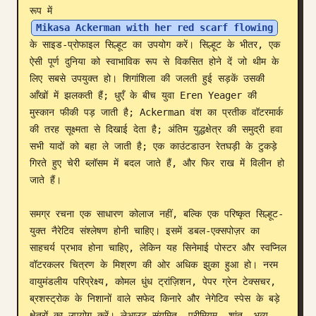
रूप में 
ब्लॉग
Mikasa Ackerman with her red scarf flowing
के साइड-प्रोफाइल सिल्हूट का उपयोग करें। सिल्हूट के भीतर, एक 
ऐसी पूर्ण दुनिया को स्वाभाविक रूप से विकसित होने दें जो थीम के 
अपडेट
लिए सबसे उपयुक्त हो। शिगांशिला की जलती हुई सड़कें उसकी 
आँखों में झलकती हैं; धुएँ के बीच युवा Eren Yeager की 
मुस्कान फीकी पड़ जाती है; Ackerman वंश का प्रतीक वॉटरमार्क 
की तरह सूक्ष्मता से दिखाई देता है; अंतिम युद्धक्षेत्र की समुद्री हवा 
सभी यादों को बहा ले जाती है; एक काउंटडाउन रेतघड़ी के टुकड़े 
गिरते हुए चेरी ब्लॉसम में बदल जाते हैं, और फिर राख में विलीन हो 
जाते हैं।

समग्र रचना एक साधारण कोलाज नहीं, बल्कि एक परिष्कृत सिल्हूट-
युक्त नैरेटिव संश्लेषण होनी चाहिए। इसमें डबल-एक्सपोज़र का 
साहचर्य प्रभाव होना चाहिए, लेकिन यह सिनेमाई पोस्टर और स्वप्निल 
वॉटरकलर चित्रण के मिश्रण की ओर अधिक झुका हुआ हो। नरम 
वायुमंडलीय परिप्रेक्ष्य, कोमल धुंध ट्रांज़िशन, पेपर ग्रेन टेक्सचर, 
ब्रशस्ट्रोक के निशानों वाले सफेद किनारे और नेगेटिव स्पेस के बड़े 
क्षेत्रों का उपयोग करें। लेआउट संयमित, प्रीमियम, शांत, भव्य, 