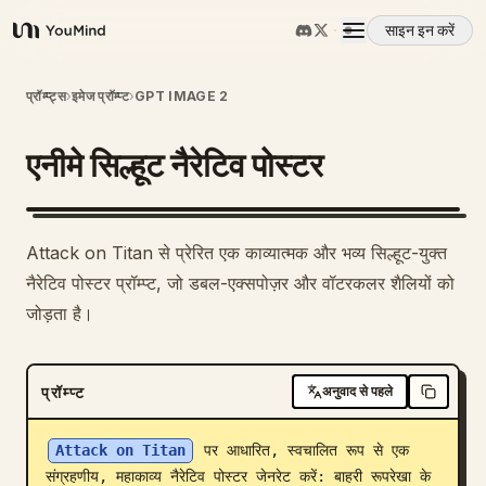
साइन इन करें
YouMind
अवलोकन
प्रॉम्प्ट्स
›
इमेज प्रॉम्प्ट
›
GPT IMAGE 2
एनीमे सिल्हूट नैरेटिव पोस्टर
उपयोग के मामले
कौशल
Attack on Titan से प्रेरित एक काव्यात्मक और भव्य सिल्हूट-युक्त
नैरेटिव पोस्टर प्रॉम्प्ट, जो डबल-एक्सपोज़र और वॉटरकलर शैलियों को
प्रॉम्प्ट
जोड़ता है।
मूल्य निर्धारण
प्रॉम्प्ट
अनुवाद से पहले
डाउनलोड
Attack on Titan
 पर आधारित, स्वचालित रूप से एक 
संग्रहणीय, महाकाव्य नैरेटिव पोस्टर जेनरेट करें: बाहरी रूपरेखा के 