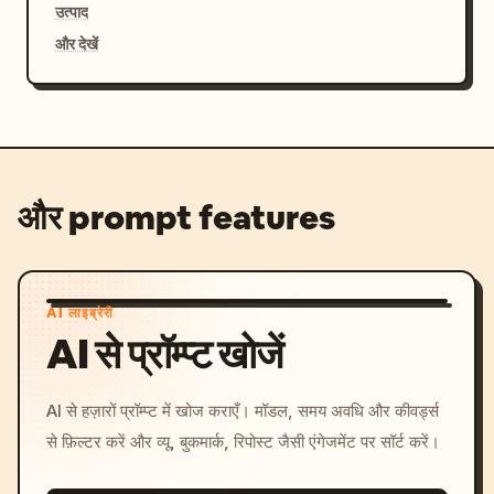
उत्पाद
और देखें
और prompt features
AI लाइब्रेरी
AI से प्रॉम्प्ट खोजें
AI से हज़ारों प्रॉम्प्ट में खोज कराएँ। मॉडल, समय अवधि और कीवर्ड्स
से फ़िल्टर करें और व्यू, बुकमार्क, रिपोस्ट जैसी एंगेजमेंट पर सॉर्ट करें।