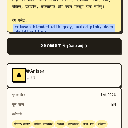
पवित्र, उदासीन, काव्यात्मक और महान महसूस होना चाहिए।

रंग पैलेट: 
crimson blended with gray, muted pink, deep 
obsidian black
।

PROMPT से इमेज बनाएं
सभी तत्व—शैली, रंग, दृश्य, सामग्री—स्वचालित रूप से थीम के 
अनुकूल होने चाहिए, और हर विवरण मजबूती से उससे जुड़ा होना 
चाहिए। एक नज़र में तुरंत पहचानने योग्य। अव्यवस्था, जबरन 
@Anissa
कोलाज, टेम्प्लेट-शैली के बैकग्राउंड या सस्ते फैंटेसी एसेट्स से 
A
मूल देखें
बचें।
प्रकाशित
4 मई 2026
मूल भाषा
EN
कैटेगरी
पोस्टर / फ़्लायर
कॉमिक / स्टोरीबोर्ड
चित्रण
वॉटरकलर
एनिमे / मंगा
कैरेक्टर