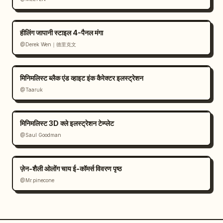
हीलिंग जापानी स्टाइल 4-पैनल मंगा
@Derek Wen｜德里克文
मिनिमलिस्ट ब्लैक एंड व्हाइट इंक कैरेक्टर इलस्ट्रेशन
@Taaruk
मिनिमलिस्ट 3D क्ले इलस्ट्रेशन टेम्प्लेट
@Saul Goodman
ज़ेन-शैली ओलोंग चाय ई-कॉमर्स विवरण पृष्ठ
@Mr.pinecone