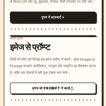
से फ़िल्टर करें और व्यू, बुकमार्क, रिपोस्ट जैसी एंगेजमेंट पर सॉर्ट करें।
मुफ्त में आज़माएँ
विज़न टूल्स
इमेज से प्रॉम्प्ट
/imagine prompt: cinemati
किसी भी फ़ोटो को विस्तृत AI इमेज प्रॉम्प्ट में बदलें। मुफ़्त Image to
c, cyberpunk sunset, neon
Prompt कन्वर्टर कंपोज़िशन, स्टाइल और लाइटिंग का विश्लेषण करता
colors, 8k --v 6.0
है, ताकि आप सेकंडों में वही लुक दोबारा बना सकें।
इमेज को PROMPT में बदलें