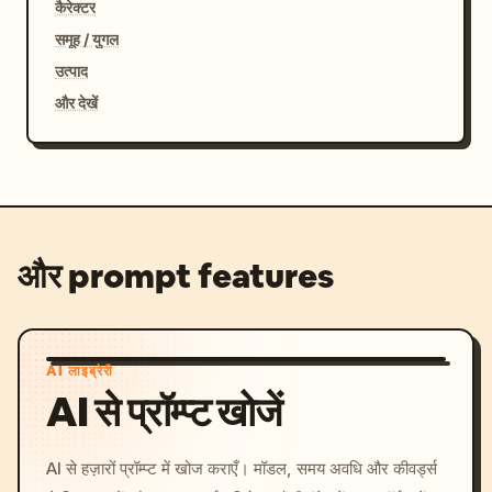
कैरेक्टर
समूह / युगल
उत्पाद
और देखें
और prompt features
AI लाइब्रेरी
AI से प्रॉम्प्ट खोजें
AI से हज़ारों प्रॉम्प्ट में खोज कराएँ। मॉडल, समय अवधि और कीवर्ड्स