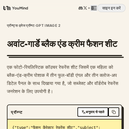
साइन इन करें
YouMind
अवलोकन
प्रॉम्प्ट्स
›
इमेज प्रॉम्प्ट
›
GPT IMAGE 2
अवांट-गार्डे ब्लैक एंड क्रीम फैशन शीट
उपयोग के मामले
कौशल
एक फोटो-रियलिस्टिक कॉउचर रेफरेंस शीट जिसमें एक महिला को
ब्लैक-एंड-क्रीम पोशाक में तीन फुल-बॉडी एंगल और तीन क्लोज-अप
प्रॉम्प्ट
डिटेल पैनल के साथ दिखाया गया है, जो सब्जेक्ट और वॉर्डरोब रेफरेंस
जनरेशन के लिए उपयोगी है।
मूल्य निर्धारण
प्रॉम्प्ट
अनुवाद से पहले
डाउनलोड
{"type":"फैशन कैरेक्टर रेफरेंस शीट","subject":