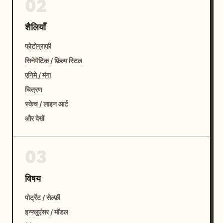
02
शैलियाँ
फोटोग्राफी
सिनेमैटिक / फ़िल्म स्टिल
एनिमे / मंगा
चित्रण
स्केच / लाइन आर्ट
और देखें
03
विषय
पोर्ट्रेट / सेल्फ़ी
इन्फ्लुएंसर / मॉडल