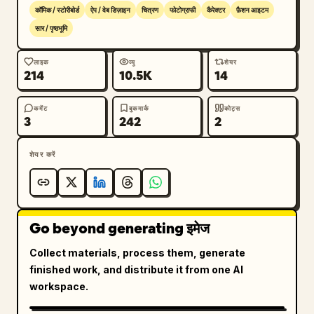
फोटोग्राफी","mood":"एलिगेंट, अवांट-गार्डे, रिफाइंड, 
कॉमिक / स्टोरीबोर्ड
ऐप / वेब डिज़ाइन
चित्रण
फोटोग्राफी
कैरेक्टर
फ़ैशन आइटम
कॉउचर","camera":"नेचुरल फैशन कैटलॉग अनुपात के साथ 
सार / पृष्ठभूमि
आई-लेवल पर फुल-बॉडी शॉट्स; डिटेल शॉट्स टाइटली क्रॉप किए 
गए हैं","quality":"हाई डिटेल टेक्सटाइल रेंडरिंग, रियलिस्टिक 
लाइक
व्यू
शेयर
214
10.5K
14
ड्रेप, क्रिस्प एजेस, लग्जरी लुक"}}
कमेंट
बुकमार्क
कोट्स
3
242
2
शेयर करें
Go beyond generating इमेज
Collect materials, process them, generate
finished work, and distribute it from one AI
workspace.