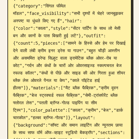
{"category":"सिंगल फीमेल 
ब्लॉग
मॉडल","face_visibility":"सभी दृश्यों में चेहरे जानबूझकर 
अस्पष्ट या धुंधले किए गए हैं","hair":
{"color":"काला","style":"सेंटर पार्टिंग के साथ लो मेसी 
अपडेट
बन और कानों के पास बिखरी हुई लटें"},"outfit":
{"count":5,"pieces":["सामने के हिस्से और हेम पर दिखाई 
देने वाली लंबी क्रीम इनर ड्रेस या गाउन","बहुत चौड़ी आस्तीन 
और असममित ड्रेप्ड सिल्हूट वाला ड्रामेटिक ब्लैक ओवर-रोब या 
कोट","गर्दन और कंधों के चारों ओर ओवरसाइज्ड स्कल्पचरल बेज 
रफल्ड कॉलर","कंधों से पीछे और साइड की ओर गिरता हुआ शीयर 
ब्लैक लेस ओवरले पैनल या केप","काले पॉइंटेड हाई 
हील्स"]},"materials":["मैट ब्लैक फैब्रिक","क्रीम वूवन 
फैब्रिक","बेज स्ट्रक्चर्ड रफल फैब्रिक","सेमी-ट्रांसपेरेंट ब्लैक 
फ्लोरल लेस","पतली ब्रॉन्ज-गोल्ड पाइपिंग या सीम 
ट्रिम"],"color_palette":["काला","क्रीम","बेज","डार्क 
चारकोल","हल्का ब्रॉन्ज-गोल्ड"]},"layout":
{"background":"सॉफ्ट और समान लाइटिंग और न्यूनतम छाया 
के साथ साफ वॉर्म ऑफ-व्हाइट स्टूडियो बैकड्रॉप","sections":