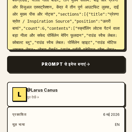
बैकग्राउंड, पतली नीली बॉर्डर, तीन मुख्य कॉलम: बाईं ओर प्रेरणा 
और विजुअल एक्सट्रैक्शन, केंद्र में तीन पूर्ण आउटफिट लुक्स, दाईं 
ओर मुख्य पीस और नोट्स","sections":[{"title":"प्रेरणा 
स्रोत / Inspiration Source","position":"ऊपरी 
बायां","count":6,"contents":["स्क्रॉलिंग लोटस पैटर्न वाला 
बड़ा नीला और सफेद पोर्सिलेन मेपिंग फूलदान","राउंड स्वैच लेबल: 
कोबाल्ट ब्लू","राउंड स्वैच लेबल: पोर्सिलेन व्हाइट","राउंड मोटिफ 
आइकन लेबल: लोटस पैटर्न","राउंड ग्लॉसी मटेरियल स्वैच लेबल: 
ग्लेज्ड फिनिश","फूलदान सिल्हूट आइकन लेबल: मेपिंग शेप"]},
{"title":"विजुअल एक्सट्रैक्शन / Visual 
PROMPT से इमेज बनाएं
Extraction","position":"निचला 
बायां","count":5,"subsections":[{"name":"रंग 
पैलेट","count":6,"labels":["डीप सी ब्लू","लाइट 
@Larus Canus
ब्लू","इंडिगो","ऑफ-व्हाइट","वार्म व्हाइट","इनेमल ब्लू"]},
L
मूल देखें
{"name":"स्टाइल कीवर्ड्स","count":6,"labels":
["ओरिएंटल पोर्सिलेन चार्म","रिस्ट्रेंड 
रोमांस","एलिगेंट","अर्बन","सॉफ्ट ग्लो","वियरेबल लक्जरी"]},
प्रकाशित
6 मई 2026
{"name":"सिल्हूट भाषा","count":6,"labels":["माइक्रो 
मूल भाषा
EN
ए-लाइन","स्लिम लाइन","ऊपर संकरा नीचे चौड़ा","वेस्ट-