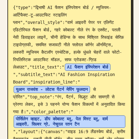
{"type":"द्विभाषी AI फैशन इंस्पिरेशन बोर्ड / म्यूजियम-
ब्लॉग
आर्टिफैक्ट-टू-आउटफिट स्टाइलिंग 
प्लान","overall_style":"वार्म आइवरी पेपर पर एलिगेंट 
अपडेट
एडिटोरियल फैशन बोर्ड, गहरे कोबाल्ट नीले रंग के एक्सेंट, पतली 
नेवी डिवाइडर लाइनें, चीनी हेडिंग्स के साथ मिश्रित रिफाइंड सेरिफ़ 
टाइपोग्राफी, सममित सजावटी नीले फ्लोरल कॉर्नर ऑर्नामेंट्स, 
लक्जरी म्यूजियम कैटलॉग एस्थेटिक, हल्के धुंधले चेहरों वाले फोटो-
रियलिस्टिक आउटफिट मॉडल, साफ प्रोडक्ट-ग्रिड 
लेआउट","title_text":"
AI फैशन इंस्पिरेशन बोर्ड
","subtitle_text":"AI Fashion Inspiration 
Board","inspiration_line":"
युआन राजवंश - लोटस पैटर्न मेपिंग फूलदान
 से 
प्रेरित","top_note":"रंग, पैटर्न, सिल्हूट और सामग्री से 
प्रेरणा लेकर, इसे 3 पहनने योग्य फैशन विकल्पों में अनुवादित किया 
गया है।","color_palette":"
पोर्सिलेन व्हाइट, डीप कोबाल्ट ब्लू, पेल मिस्ट ब्लू, वार्म 
आइवरी, सिल्वर ग्रे, नेचुरल रतन टैन
","layout":{"canvas":"वाइड 16:9 लैंडस्केप बोर्ड, क्रीम 