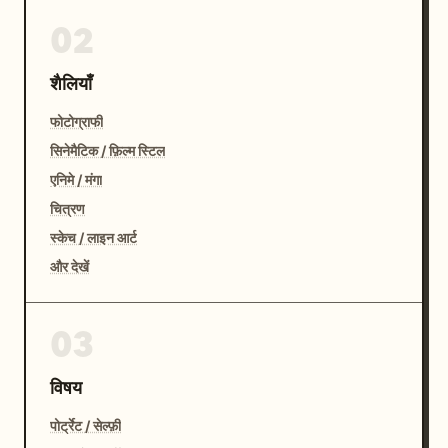
02
शैलियाँ
फोटोग्राफी
सिनेमैटिक / फ़िल्म स्टिल
एनिमे / मंगा
चित्रण
स्केच / लाइन आर्ट
और देखें
03
विषय
पोर्ट्रेट / सेल्फ़ी