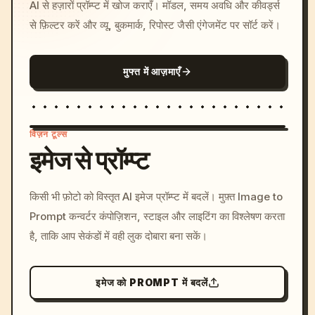
AI से हज़ारों प्रॉम्प्ट में खोज कराएँ। मॉडल, समय अवधि और कीवर्ड्स
से फ़िल्टर करें और व्यू, बुकमार्क, रिपोस्ट जैसी एंगेजमेंट पर सॉर्ट करें।
मुफ्त में आज़माएँ
विज़न टूल्स
इमेज से प्रॉम्प्ट
/imagine prompt: cinemati
किसी भी फ़ोटो को विस्तृत AI इमेज प्रॉम्प्ट में बदलें। मुफ़्त Image to
c, cyberpunk sunset, neon
Prompt कन्वर्टर कंपोज़िशन, स्टाइल और लाइटिंग का विश्लेषण करता
colors, 8k --v 6.0
है, ताकि आप सेकंडों में वही लुक दोबारा बना सकें।
इमेज को PROMPT में बदलें