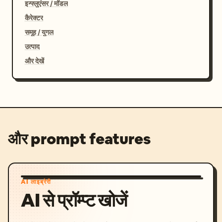
इन्फ्लुएंसर / मॉडल
कैरेक्टर
समूह / युगल
उत्पाद
और देखें
और prompt features
AI लाइब्रेरी
AI से प्रॉम्प्ट खोजें