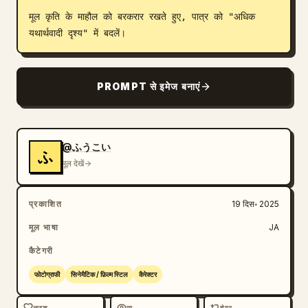
मूल कृति के माहौल को बरकरार रखते हुए, पात्र को "अधिक 
ब्लॉग
यथार्थवादी दृश्य" में बदलें।
अपडेट
PROMPT से इमेज बनाएं
@ふうこい
ふ
मूल देखें
प्रकाशित
19 दिस॰ 2025
मूल भाषा
JA
कैटेगरी
फोटोग्राफी
सिनेमैटिक / फ़िल्म स्टिल
कैरेक्टर
लाइक
व्यू
शेयर