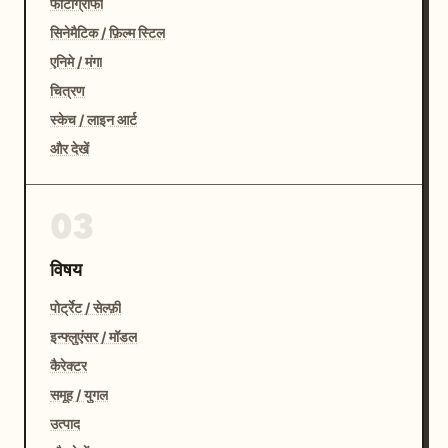
फोटोग्राफी
सिनेमैटिक / फ़िल्म स्टिल
एनिमे / मंगा
चित्रण
स्केच / लाइन आर्ट
और देखें
03
विषय
पोर्ट्रेट / सेल्फ़ी
इन्फ्लुएंसर / मॉडल
कैरेक्टर
समूह / युगल
उत्पाद