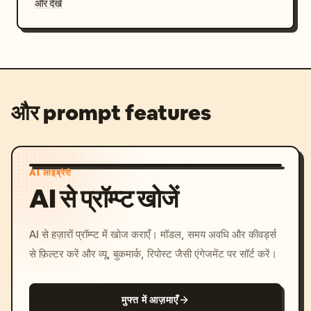
और देखें
और prompt features
AI लाइब्रेरी
AI से प्रॉम्प्ट खोजें
AI से हज़ारों प्रॉम्प्ट में खोज कराएँ। मॉडल, समय अवधि और कीवर्ड्स
से फ़िल्टर करें और व्यू, बुकमार्क, रिपोस्ट जैसी एंगेजमेंट पर सॉर्ट करें।
मुफ्त में आज़माएँ