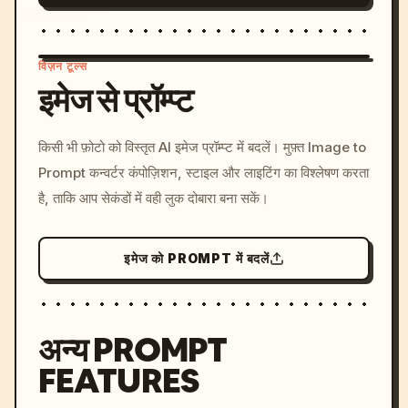
विज़न टूल्स
इमेज से प्रॉम्प्ट
/imagine prompt: cinemati
किसी भी फ़ोटो को विस्तृत AI इमेज प्रॉम्प्ट में बदलें। मुफ़्त Image to
c, cyberpunk sunset, neon
Prompt कन्वर्टर कंपोज़िशन, स्टाइल और लाइटिंग का विश्लेषण करता
colors, 8k --v 6.0
है, ताकि आप सेकंडों में वही लुक दोबारा बना सकें।
इमेज को PROMPT में बदलें
अन्य PROMPT
FEATURES