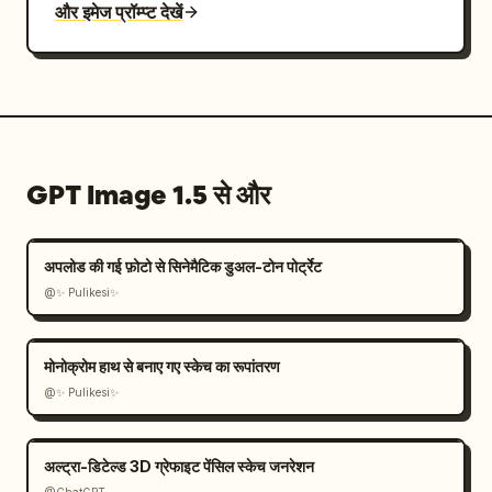
और इमेज प्रॉम्प्ट देखें
GPT Image 1.5 से और
अपलोड की गई फ़ोटो से सिनेमैटिक डुअल-टोन पोर्ट्रेट
@✨ Pulikesi✨
मोनोक्रोम हाथ से बनाए गए स्केच का रूपांतरण
@✨ Pulikesi✨
अल्ट्रा-डिटेल्ड 3D ग्रेफाइट पेंसिल स्केच जनरेशन