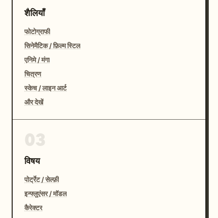
शैलियाँ
फोटोग्राफी
सिनेमैटिक / फ़िल्म स्टिल
एनिमे / मंगा
चित्रण
स्केच / लाइन आर्ट
और देखें
03
विषय
पोर्ट्रेट / सेल्फ़ी
इन्फ्लुएंसर / मॉडल
कैरेक्टर