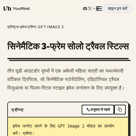
साइन इन करें
YouMind
अवलोकन
प्रॉम्प्ट्स
›
इमेज प्रॉम्प्ट
›
GPT IMAGE 2
सिनेमैटिक 3-फ्रेम सोलो ट्रैवल स्टिल्स
उपयोग के मामले
कौशल
तीन मूडी आउटडोर दृश्यों में एक अकेली महिला यात्री का यथार्थवादी
वर्टिकल ट्रिप्टिक, जो सिनेमैटिक स्टोरीटेलिंग, एडिटोरियल ट्रैवल
प्रॉम्प्ट
विजुअल्स या फिल्म-स्टिल स्टाइल इमेज जनरेशन के लिए उपयुक्त है।
मूल्य निर्धारण
प्रॉम्प्ट
अनुवाद से पहले
डाउनलोड
इमेज जनरेट करने के लिए GPT Image 2 मॉडल का उपयोग 
करें। प्रॉम्प्ट:
