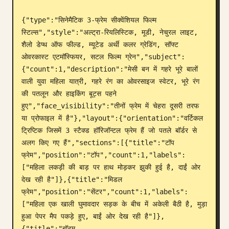
ब्लॉग
{"type":"सिनेमैटिक 3-फ्रेम सीक्वेंशियल फिल्म 
स्टिल्स","style":"अल्ट्रा-रियलिस्टिक, मूडी, नेचुरल लाइट, 
शैलो डेप्थ ऑफ फील्ड, म्यूटेड अर्थी कलर ग्रेडिंग, सॉफ्ट 
अपडेट
ओवरकास्ट एटमॉस्फियर, सटल फिल्म ग्रेन","subject":
{"count":1,"description":"मेसी बन में गहरे भूरे बालों 
वाली युवा महिला यात्री, गहरे रंग का ओवरसाइज स्वेटर, भूरे रंग 
की पतलून और हाइकिंग बूट्स पहने 
हुए","face_visibility":"तीनों फ्रेम में चेहरा दूसरी तरफ 
या प्रोफाइल में है"},"layout":{"orientation":"वर्टिकल 
ट्रिप्टिक जिसमें 3 स्टैक्ड हॉरिजॉन्टल फ्रेम हैं जो पतले बॉर्डर से 
अलग किए गए हैं","sections":[{"title":"टॉप 
फ्रेम","position":"टॉप","count":1,"labels":
["महिला लकड़ी की बाड़ पर हाथ मोड़कर झुकी हुई है, दाईं ओर 
देख रही है"]},{"title":"मिडल 
फ्रेम","position":"सेंटर","count":1,"labels":
["महिला एक खाली घुमावदार सड़क के बीच में अकेली बैठी है, मुड़ा 
हुआ पेपर मैप पकड़े हुए, बाईं ओर देख रही है"]},
{"title":"बॉटम 