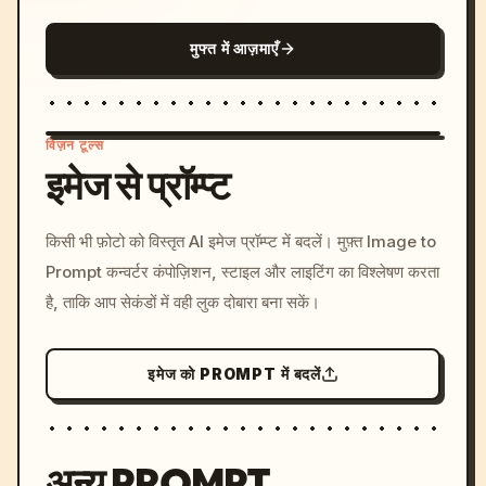
मुफ्त में आज़माएँ
विज़न टूल्स
इमेज से प्रॉम्प्ट
/imagine prompt: cinemati
किसी भी फ़ोटो को विस्तृत AI इमेज प्रॉम्प्ट में बदलें। मुफ़्त Image to
c, cyberpunk sunset, neon
Prompt कन्वर्टर कंपोज़िशन, स्टाइल और लाइटिंग का विश्लेषण करता
colors, 8k --v 6.0
है, ताकि आप सेकंडों में वही लुक दोबारा बना सकें।
इमेज को PROMPT में बदलें
अन्य PROMPT