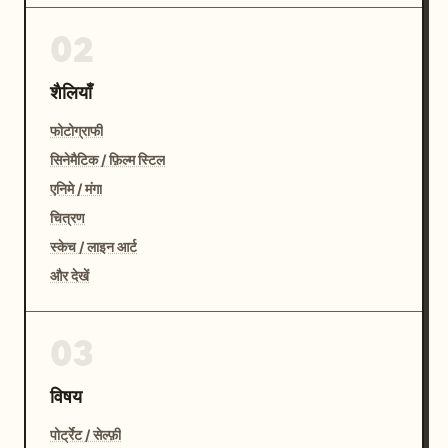
02
शैलियाँ
फोटोग्राफी
सिनेमैटिक / फ़िल्म स्टिल
एनिमे / मंगा
चित्रण
स्केच / लाइन आर्ट
और देखें
03
विषय
पोर्ट्रेट / सेल्फ़ी