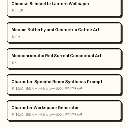
Chinese Silhouette Lantern Wallpaper
@小小东
Mosaic Butterfly and Geometric Coffee Art
@Viki
Monochromatic Red Surreal Conceptual Art
@K
Character-Specific Room Synthesis Prompt
@【公式】癒音ちー✨ゆおんちー✨癒やし声ASMRとAI
Character Workspace Generator
@【公式】癒音ちー✨ゆおんちー✨癒やし声ASMRとAI