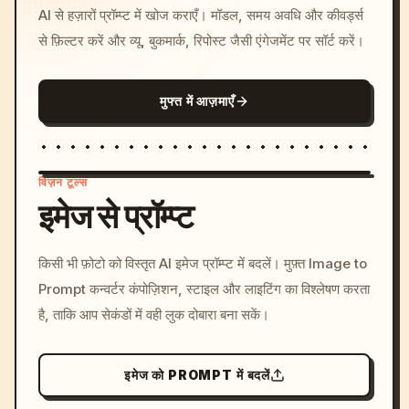
AI से हज़ारों प्रॉम्प्ट में खोज कराएँ। मॉडल, समय अवधि और कीवर्ड्स
से फ़िल्टर करें और व्यू, बुकमार्क, रिपोस्ट जैसी एंगेजमेंट पर सॉर्ट करें।
मुफ्त में आज़माएँ
विज़न टूल्स
इमेज से प्रॉम्प्ट
/imagine prompt: cinemati
किसी भी फ़ोटो को विस्तृत AI इमेज प्रॉम्प्ट में बदलें। मुफ़्त Image to
c, cyberpunk sunset, neon
Prompt कन्वर्टर कंपोज़िशन, स्टाइल और लाइटिंग का विश्लेषण करता
colors, 8k --v 6.0
है, ताकि आप सेकंडों में वही लुक दोबारा बना सकें।
इमेज को PROMPT में बदलें