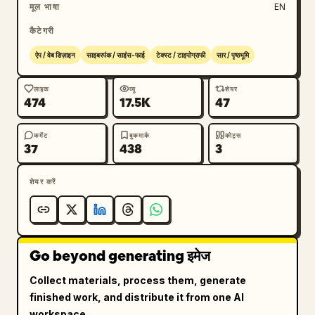
मूल भाषा
EN
कैटेगरी
ऐप / वेब डिज़ाइन
साइबरपंक / साइंस-फाई
टेक्स्ट / टाइपोग्राफी
सार / पृष्ठभूमि
लाइक
व्यू
शेयर
474
17.5K
47
कमेंट
बुकमार्क
कोट्स
37
438
3
शेयर करें
Go beyond generating इमेज
Collect materials, process them, generate
finished work, and distribute it from one AI
workspace.