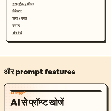
इन्फ्लुएंसर / मॉडल
कैरेक्टर
समूह / युगल
उत्पाद
और देखें
और prompt features
AI लाइब्रेरी
AI से प्रॉम्प्ट खोजें