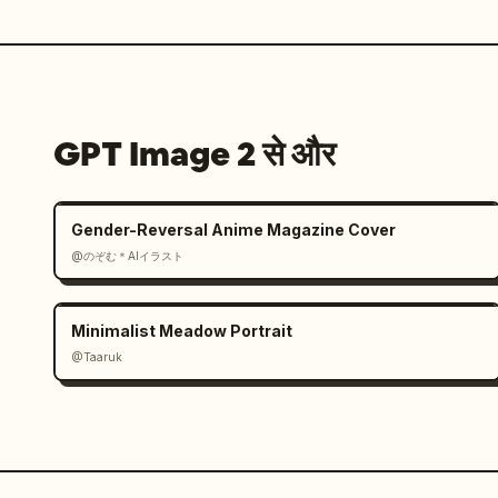
GPT Image 2 से और
Gender-Reversal Anime Magazine Cover
@のぞむ＊AIイラスト
Minimalist Meadow Portrait
@Taaruk