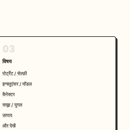
03
विषय
पोर्ट्रेट / सेल्फ़ी
इन्फ्लुएंसर / मॉडल
कैरेक्टर
समूह / युगल
उत्पाद
और देखें