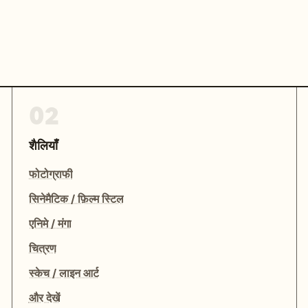
02
शैलियाँ
फोटोग्राफी
सिनेमैटिक / फ़िल्म स्टिल
एनिमे / मंगा
चित्रण
स्केच / लाइन आर्ट
और देखें