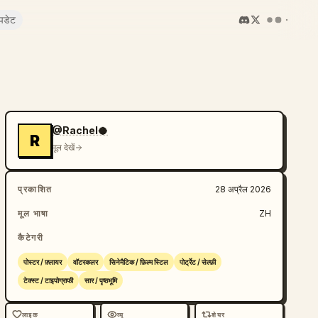
पडेट
@Rachel🥥
R
मूल देखें
प्रकाशित
28 अप्रैल 2026
मूल भाषा
ZH
कैटेगरी
पोस्टर / फ़्लायर
वॉटरकलर
सिनेमैटिक / फ़िल्म स्टिल
पोर्ट्रेट / सेल्फ़ी
टेक्स्ट / टाइपोग्राफी
सार / पृष्ठभूमि
लाइक
व्यू
शेयर