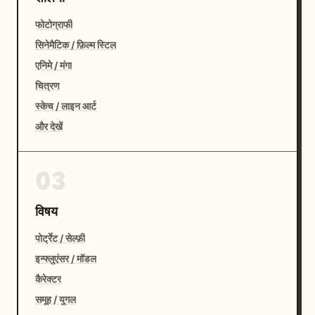
फोटोग्राफी
सिनेमैटिक / फ़िल्म स्टिल
एनिमे / मंगा
चित्रण
स्केच / लाइन आर्ट
और देखें
03
विषय
पोर्ट्रेट / सेल्फ़ी
इन्फ्लुएंसर / मॉडल
कैरेक्टर
समूह / युगल