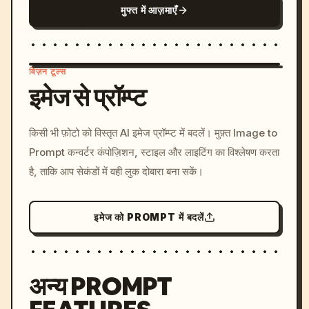
मुफ्त में आज़माएँ
विज़न टूल्स
इमेज से प्रॉम्प्ट
/imagine prompt: cinemati
किसी भी फ़ोटो को विस्तृत AI इमेज प्रॉम्प्ट में बदलें। मुफ़्त Image to
c, cyberpunk sunset, neon
Prompt कन्वर्टर कंपोज़िशन, स्टाइल और लाइटिंग का विश्लेषण करता
colors, 8k --v 6.0
है, ताकि आप सेकंडों में वही लुक दोबारा बना सकें।
इमेज को PROMPT में बदलें
अन्य PROMPT