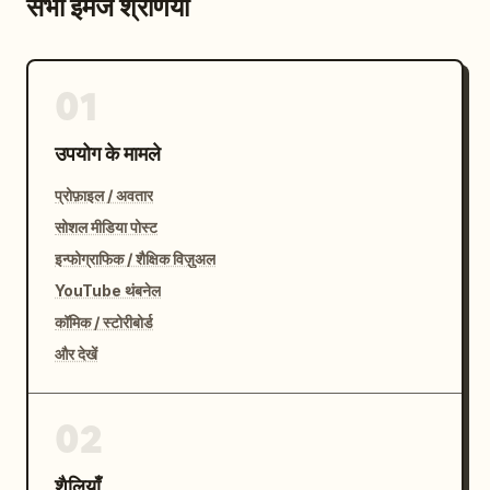
सभी इमेज श्रेणियाँ
01
उपयोग के मामले
प्रोफ़ाइल / अवतार
सोशल मीडिया पोस्ट
इन्फोग्राफिक / शैक्षिक विज़ुअल
YouTube थंबनेल
कॉमिक / स्टोरीबोर्ड
और देखें
02
शैलियाँ