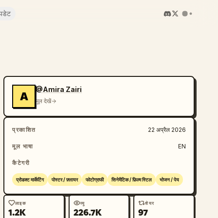
पडेट
@Amira Zairi
A
मूल देखें
प्रकाशित
22 अप्रैल 2026
मूल भाषा
EN
कैटेगरी
प्रोडक्ट मार्केटिंग
पोस्टर / फ़्लायर
फोटोग्राफी
सिनेमैटिक / फ़िल्म स्टिल
भोजन / पेय
लाइक
व्यू
शेयर
1.2K
226.7K
97