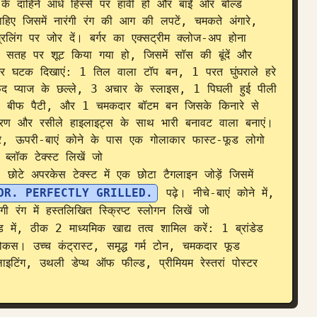
म के दाहिने आधे हिस्से पर हावी हो और बाईं ओर बोल्ड 
हिए जिसमें नारंगी रंग की आग की लपटें, चमकते अंगारे, 
्रिलिंग पर जोर दें। बर्गर का एक्सट्रीम क्लोज-अप होना 
 सतह पर शूट किया गया हो, जिसमें सॉस की बूंदें और 
र्गर घटक दिखाएं: 1 तिल वाला टॉप बन, 1 परत घुंघराले हरे 
द प्याज के छल्ले, 3 अचार के स्लाइस, 1 पिघली हुई पीली 
्ड बीफ पैटी, और 1 चमकदार बॉटम बन जिसके किनारे से 
वरण और रसीले हाइलाइट्स के साथ भारी बनावट वाला बनाएं। 
 ओर, ऊपरी-बाएं कोने के पास एक गोलाकार फास्ट-फूड लोगो 
द ब्लॉक टेक्स्ट लिखें जो 
 छोटे अपरकेस टेक्स्ट में एक छोटा टैगलाइन जोड़ें जिसमें 
OR. PERFECTLY GRILLED.
 पढ़े। नीचे-बाएं कोने में, 
ी रंग में हस्तलिखित स्क्रिप्ट स्लोगन लिखें जो 
ंड में, ठीक 2 माध्यमिक खाद्य तत्व शामिल करें: 1 ब्रांडेड 
 उच्च कंट्रास्ट, समृद्ध गर्म टोन, चमकदार फूड 
ाइटिंग, उथली डेप्थ ऑफ फील्ड, प्रीमियम रेस्तरां पोस्टर 