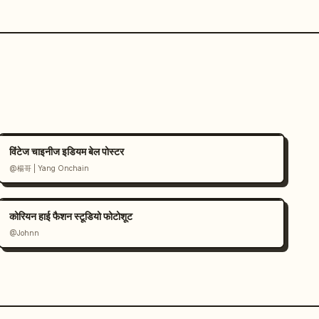
विंटेज चाइनीज इडियम बेल पोस्टर
@楊哥 | Yang Onchain
कोरियन हाई फैशन स्टूडियो फोटोशूट
@Johnn