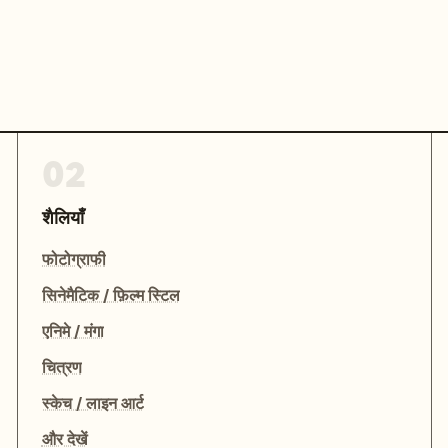
02
शैलियाँ
फोटोग्राफी
सिनेमैटिक / फ़िल्म स्टिल
एनिमे / मंगा
चित्रण
स्केच / लाइन आर्ट
और देखें