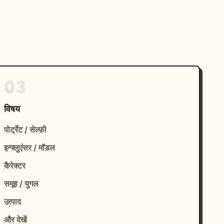
03
विषय
पोर्ट्रेट / सेल्फ़ी
इन्फ्लुएंसर / मॉडल
कैरेक्टर
समूह / युगल
उत्पाद
और देखें