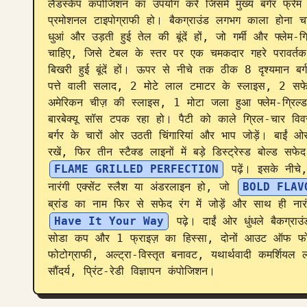
लैंडस्केप कंपोजिशन का उपयोग करें जिसमें मुख्य बर्गर फ्रे
प्रमोशनल टाइपोग्राफी हो। बैकग्राउंड लगभग काला होना चा
धुआं और उड़ती हुई तेल की बूंदें हों, जो गर्मी और फ्लेम-ग
चाहिए, जिसे टेबल के स्तर पर एक चमकदार गहरे परावर्तक
बिखरी हुई बूंदें हों। ऊपर से नीचे तक ठीक 8 दृश्यमान ब
पत्ते वाली सलाद, 2 मोटे लाल टमाटर के स्लाइस, 2 सफे
अमेरिकन चीज़ की स्लाइस, 1 मोटा जला हुआ फ्लेम-ग्रिल
बारबेक्यू सॉस टपक रहा हो। पैटी को काले ग्रिल-चार वि
बर्गर के चारों ओर उठती चिंगारियां और भाप जोड़ें। बाईं
रखें, फिर तीन स्टैक्ड लाइनों में बड़े डिस्ट्रेस्ड बोल्ड सफे
FLAME GRILLED PERFECTION
 पढ़ें। इसके नीचे,
नारंगी एक्सेंट स्लैश या अंडरलाइन हो, जो 
BOLD FLAV
ब्रांड का नाम फिर से सफेद रंग में जोड़ें और साथ ही नारंग
Have It Your Way
 पढ़े। दाईं ओर धुंधले बैकग्राउ
सोडा कप और 1 फ्राइज़ का हिस्सा, दोनों आउट ऑफ फोकस।
फोटोग्राफी, अल्ट्रा-विस्तृत बनावट, यथार्थवादी कमर्शियल ल
सौंदर्य, प्रिंट-रेडी विज्ञापन कंपोजिशन।