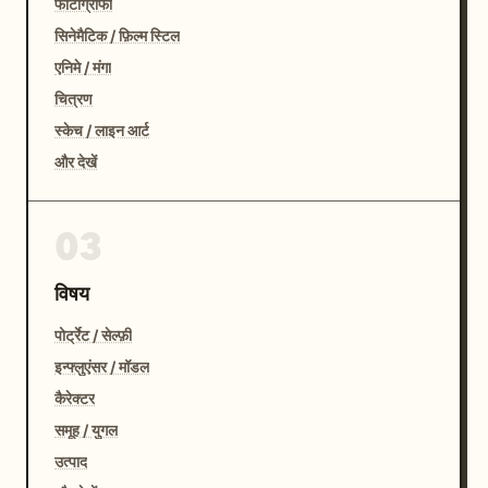
फोटोग्राफी
सिनेमैटिक / फ़िल्म स्टिल
एनिमे / मंगा
चित्रण
स्केच / लाइन आर्ट
और देखें
03
विषय
पोर्ट्रेट / सेल्फ़ी
इन्फ्लुएंसर / मॉडल
कैरेक्टर
समूह / युगल
उत्पाद