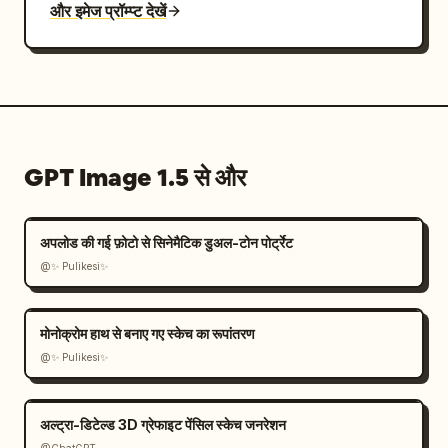
और इमेज प्रॉम्प्ट देखें
GPT Image 1.5 से और
अपलोड की गई फ़ोटो से सिनेमैटिक डुअल-टोन पोर्ट्रेट
@✨ Pulikesi✨
मोनोक्रोम हाथ से बनाए गए स्केच का रूपांतरण
@✨ Pulikesi✨
अल्ट्रा-डिटेल्ड 3D ग्रेफाइट पेंसिल स्केच जनरेशन