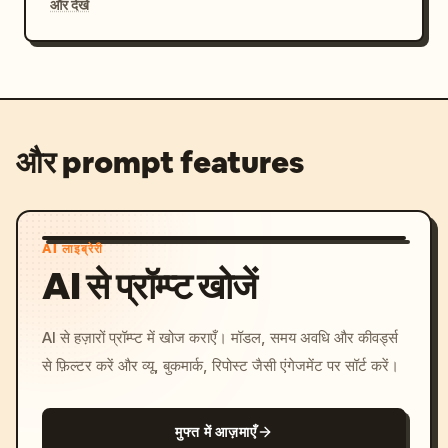
और देखें
और prompt features
AI लाइब्रेरी
AI से प्रॉम्प्ट खोजें
AI से हज़ारों प्रॉम्प्ट में खोज कराएँ। मॉडल, समय अवधि और कीवर्ड्स
से फ़िल्टर करें और व्यू, बुकमार्क, रिपोस्ट जैसी एंगेजमेंट पर सॉर्ट करें।
मुफ्त में आज़माएँ