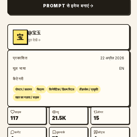
PROMPT से इमेज बनाएं
@宝玉
宝
मूल देखें
प्रकाशित
22 अप्रैल 2026
मूल भाषा
EN
कैटेगरी
पोस्टर / फ़्लायर
चित्रण
सिनेमैटिक / फ़िल्म स्टिल
लैंडस्केप / प्रकृति
शहर का नज़ारा / सड़क
लाइक
व्यू
शेयर
117
21.5K
15
कमेंट
बुकमार्क
कोट्स