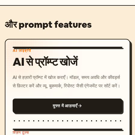
और prompt features
AI लाइब्रेरी
AI से प्रॉम्प्ट खोजें
AI से हज़ारों प्रॉम्प्ट में खोज कराएँ। मॉडल, समय अवधि और कीवर्ड्स
से फ़िल्टर करें और व्यू, बुकमार्क, रिपोस्ट जैसी एंगेजमेंट पर सॉर्ट करें।
मुफ्त में आज़माएँ
विज़न टूल्स