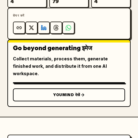
4
79
4
शेयर करें
Go beyond generating इमेज
Collect materials, process them, generate
finished work, and distribute it from one AI
workspace.
YOUMIND देखें