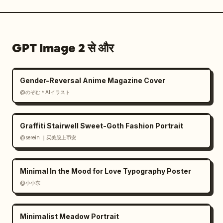
GPT Image 2 से और
Gender-Reversal Anime Magazine Cover
@のぞむ＊AIイラスト
Graffiti Stairwell Sweet-Goth Fashion Portrait
@serein ｜买美股上币安
Minimal In the Mood for Love Typography Poster
@小小东
Minimalist Meadow Portrait