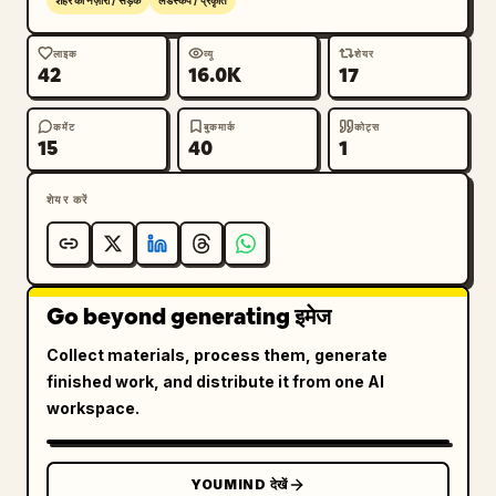
शहर का नज़ारा / सड़क
लैंडस्केप / प्रकृति
लाइक
व्यू
शेयर
42
16.0K
17
कमेंट
बुकमार्क
कोट्स
15
40
1
शेयर करें
Go beyond generating इमेज
Collect materials, process them, generate
finished work, and distribute it from one AI
workspace.
YOUMIND देखें