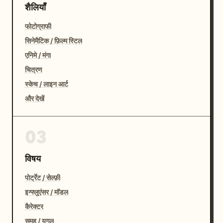
शैलियाँ
फोटोग्राफी
सिनेमैटिक / फ़िल्म स्टिल
एनिमे / मंगा
चित्रण
स्केच / लाइन आर्ट
और देखें
03
विषय
पोर्ट्रेट / सेल्फ़ी
इन्फ्लुएंसर / मॉडल
कैरेक्टर
समूह / युगल