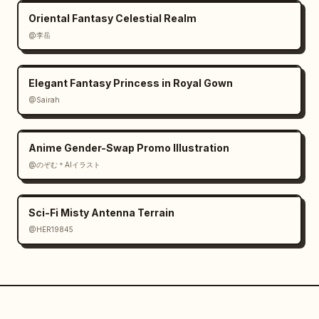
Oriental Fantasy Celestial Realm
@李岳
Elegant Fantasy Princess in Royal Gown
@Sairah
Anime Gender-Swap Promo Illustration
@のぞむ＊AIイラスト
Sci-Fi Misty Antenna Terrain
@HER19845