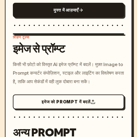
मुफ्त में आज़माएँ
विज़न टूल्स
इमेज से प्रॉम्प्ट
/imagine prompt: cinemati
किसी भी फ़ोटो को विस्तृत AI इमेज प्रॉम्प्ट में बदलें। मुफ़्त Image to
c, cyberpunk sunset, neon
Prompt कन्वर्टर कंपोज़िशन, स्टाइल और लाइटिंग का विश्लेषण करता
colors, 8k --v 6.0
है, ताकि आप सेकंडों में वही लुक दोबारा बना सकें।
इमेज को PROMPT में बदलें
अन्य PROMPT