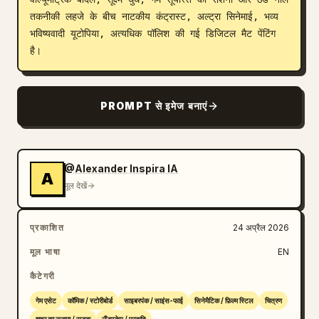
तकनीकी लहजे के बीच नाटकीय कंट्रास्ट, अल्ट्रा सिनेमाई, भव्य 
भविष्यवादी यूटोपिया, अत्यधिक पॉलिश की गई डिजिटल मैट पेंटिंग 
है।
PROMPT से इमेज बनाएं
@Alexander Inspira IA
A
मूल देखें
प्रकाशित
24 अप्रैल 2026
मूल भाषा
EN
कैटेगरी
गेम एसेट
कॉमिक / स्टोरीबोर्ड
साइबरपंक / साइंस-फाई
सिनेमैटिक / फ़िल्म स्टिल
चित्रण