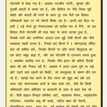
प्लेटफॉर्म से देखा गया है। आकाश नाटकीय नारंगी, सुनहरे और 
ब्लॉग
गुलाबी बादलों से चमक रहा है, और क्षितिज पर नीचे स्थित सूर्य 
कोहरे और बादलों की परतों के ऊपर दूर तक फैले एक विशाल 
भविष्यवादी शहर पर गर्म रोशनी बिखेर रहा है। ऊपरी-दाएं केंद्र पर 
अपडेट
हावी 1 बड़े तैरते हुए मेगास्ट्रक्चर को सटीक रूप से गिनें, जो एक 
विशाल तैरते प्लेटफॉर्म की तरह शहर के ऊपर लटका हुआ है, 
जिसके चारों ओर अनगिनत अल्ट्रा-टाल सुई जैसी मीनारें और नीचे 
चमकदार शहरी घनत्व है। निचले बाएं हिस्से में 1 फोरग्राउंड लैंडिंग 
डेक को शामिल करें, जिसके किनारे पर छोटे मानव सिलुएट्स का 
एक छोटा समूह खड़ा है, और उस प्लेटफॉर्म से प्रस्थान करता हुआ 
1 आकर्षक अंतरिक्ष यान है, जिसके नीले इंजन की धारियां तिरछी 
बाहर की ओर निकल रही हैं। आकाश में अलग-अलग दूरी पर कई 
छोटे उड़ने वाले वाहनों को बिखेरें, जो वास्तुकला के सामने बौने लग 
रहे हैं। गहराई पैदा करने के लिए रचना को सुदूर बाएं और दाएं 
तरफ गहरे संरचनात्मक तत्वों के साथ फ्रेम करें, जैसे कि किसी 
भविष्यवादी टॉवर कॉरिडोर या बालकनी के अंदर से बाहर देख रहे 
हों। शैली हाइपर-विस्तृत कॉन्सेप्ट आर्ट, महाकाव्य पैमाना, वायुमंडलीय 
परिप्रेक्ष्य, परावर्तक धातु की सतहें, जटिल शहर की रोशनी, 
वॉल्यूमेट्रिक बादल, सूक्ष्म धुंध, गर्म सूर्यास्त की रोशनी और ठंडे नीले 