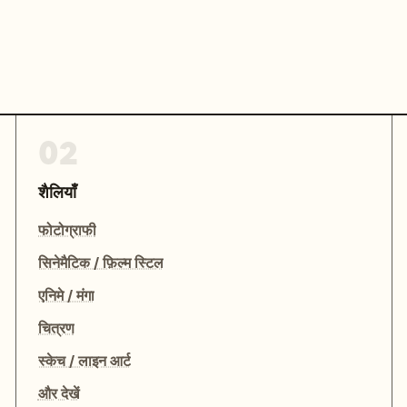
02
शैलियाँ
फोटोग्राफी
सिनेमैटिक / फ़िल्म स्टिल
एनिमे / मंगा
चित्रण
स्केच / लाइन आर्ट
और देखें