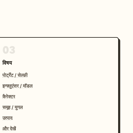
03
विषय
पोर्ट्रेट / सेल्फ़ी
इन्फ्लुएंसर / मॉडल
कैरेक्टर
समूह / युगल
उत्पाद
और देखें