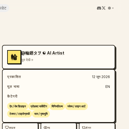
पडेट
@輪廻タヲ ☯ AI Artist
輪
मूल देखें
प्रकाशित
12 जून 2026
मूल भाषा
EN
कैटेगरी
ऐप / वेब डिज़ाइन
प्रोडक्ट मार्केटिंग
मिनिमलिज़्म
स्केच / लाइन आर्ट
टेक्स्ट / टाइपोग्राफी
सार / पृष्ठभूमि
लाइक
व्यू
शेयर