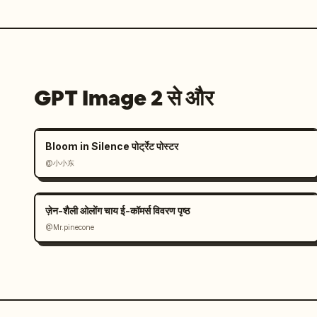
GPT Image 2 से और
Bloom in Silence पोर्ट्रेट पोस्टर
@小小东
ज़ेन-शैली ओलोंग चाय ई-कॉमर्स विवरण पृष्ठ
@Mr.pinecone