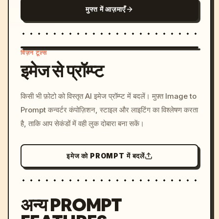
मुफ्त में आज़माएँ
विज़न टूल्स
इमेज से प्रॉम्प्ट
/imagine prompt: cinemati
किसी भी फ़ोटो को विस्तृत AI इमेज प्रॉम्प्ट में बदलें। मुफ़्त Image to
c, cyberpunk sunset, neon
Prompt कन्वर्टर कंपोज़िशन, स्टाइल और लाइटिंग का विश्लेषण करता
colors, 8k --v 6.0
है, ताकि आप सेकंडों में वही लुक दोबारा बना सकें।
इमेज को PROMPT में बदलें
अन्य PROMPT