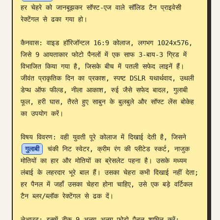
हर चेहरे को जानबूझकर सॉफ्ट-एज वाले सॉलिड टैन प्राइवेसी 
ब्लॉग
रेक्टेंगल से ढका गया हो।

कैनवास: वाइड हॉरिजॉन्टल 16:9 कोलाज, लगभग 1024x576, 
अपडेट
जिसे 9 आयताकार फोटो पैनलों में एक साफ 3-बाय-3 ग्रिड में 
विभाजित किया गया है, जिसके बीच में पतली सफेद लाइनें हैं। 
जीवंत प्राकृतिक दिन का प्रकाश, स्पष्ट DSLR यथार्थवाद, उथली 
डेप्थ ऑफ फील्ड, नीला आकाश, रुई जैसे सफेद बादल, गुलाबी 
फूल, हरी घास, तैरते हुए साबुन के बुलबुले और सॉफ्ट लेंस बोकेह 
का उपयोग करें।

विषय विवरण: वही युवती पूरे कोलाज में दिखाई देती है, जिसने 
गुलाबी
 चंकी निट स्वेटर, क्रीम रंग की प्लीटेड स्कर्ट, नाजुक 
मोतियों का हार और मोतियों का ब्रेसलेट पहना है। उसके मध्यम 
लंबाई के लहरदार भूरे बाल हैं। उसका चेहरा कभी दिखाई नहीं देता; 
हर पैनल में जहाँ उसका चेहरा होना चाहिए, उसे एक बड़े वर्टिकल 
टैन ब्लर/ब्लॉक रेक्टेंगल से ढक दें।

लेआउट: इसमें ठीक 9 अलग-अलग फोटो पैनल शामिल करें:
