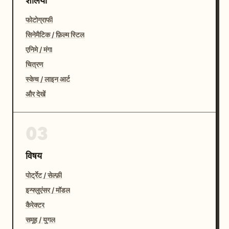
शैलियाँ
फोटोग्राफी
सिनेमैटिक / फ़िल्म स्टिल
एनिमे / मंगा
चित्रण
स्केच / लाइन आर्ट
और देखें
03
विषय
पोर्ट्रेट / सेल्फ़ी
इन्फ्लुएंसर / मॉडल
कैरेक्टर
समूह / युगल