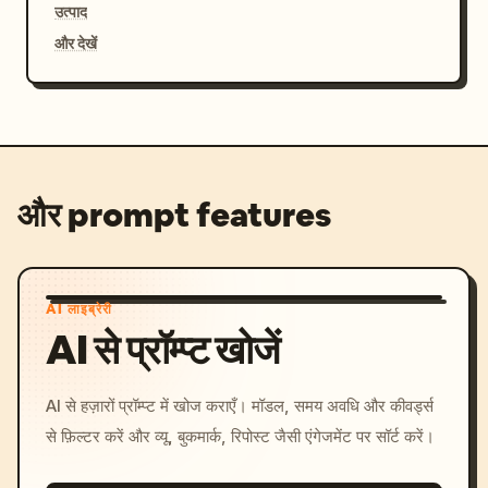
उत्पाद
और देखें
और prompt features
AI लाइब्रेरी
AI से प्रॉम्प्ट खोजें
AI से हज़ारों प्रॉम्प्ट में खोज कराएँ। मॉडल, समय अवधि और कीवर्ड्स
से फ़िल्टर करें और व्यू, बुकमार्क, रिपोस्ट जैसी एंगेजमेंट पर सॉर्ट करें।