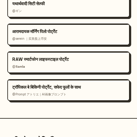
यथार्थवादी सिटी सेल्फी
@ギン
आरामदायक मॉर्निंग पिलो पोर्ट्रेट
@serein ｜买美股上币安
RAW स्मार्टफोन लाइफस्टाइल पोर्ट्रेट
@𝗦𝗮𝗻𝗶𝗮
ट्रॉपिकल बे बिकिनी पोर्ट्रेट, सफेद फूलों के साथ
@Prompt アトリエ｜AI画像プロンプト