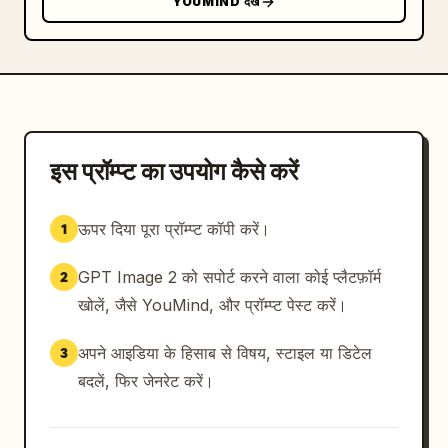
YOUMIND देखें
सीमाएं: बिल्कुल 4 पैनल, बिल्कुल 4 चिक मैस्कॉट, बिल्कुल 4 
महिलाएं और बिल्कुल 2 नियॉन आइकन का उपयोग करें। सभी पैनलों 
में महिला के चेहरे पर प्राइवेसी ब्लर मास्क और नीचे-बाएं पैनल में 
बड़े फ़िरोज़ा ब्लॉक को दिखाई देने दें। कोई कैप्शन नहीं, कोई लोगो 
नहीं, कोई वॉटरमार्क नहीं।
इस प्रॉम्प्ट का उपयोग कैसे करें
ऊपर दिया पूरा प्रॉम्प्ट कॉपी करें।
1
GPT Image 2 को सपोर्ट करने वाला कोई प्लैटफ़ॉर्म
2
खोलें, जैसे YouMind, और प्रॉम्प्ट पेस्ट करें।
अपने आइडिया के हिसाब से विषय, स्टाइल या डिटेल
3
बदलें, फिर जेनरेट करें।