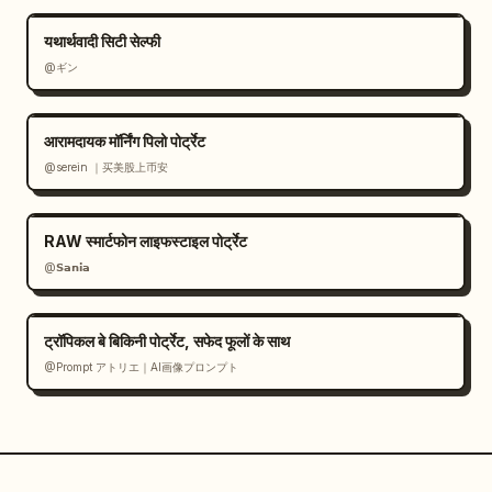
यथार्थवादी सिटी सेल्फी
@ギン
आरामदायक मॉर्निंग पिलो पोर्ट्रेट
@serein ｜买美股上币安
RAW स्मार्टफोन लाइफस्टाइल पोर्ट्रेट
@𝗦𝗮𝗻𝗶𝗮
ट्रॉपिकल बे बिकिनी पोर्ट्रेट, सफेद फूलों के साथ
@Prompt アトリエ｜AI画像プロンプト