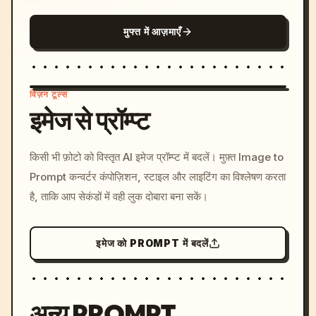
मुफ्त में आज़माएँ
विज़न टूल्स
इमेज से प्रॉम्प्ट
/imagine prompt: cinemati
किसी भी फ़ोटो को विस्तृत AI इमेज प्रॉम्प्ट में बदलें। मुफ़्त Image to
c, cyberpunk sunset, neon
Prompt कन्वर्टर कंपोज़िशन, स्टाइल और लाइटिंग का विश्लेषण करता
colors, 8k --v 6.0
है, ताकि आप सेकंडों में वही लुक दोबारा बना सकें।
इमेज को PROMPT में बदलें
अन्य PROMPT