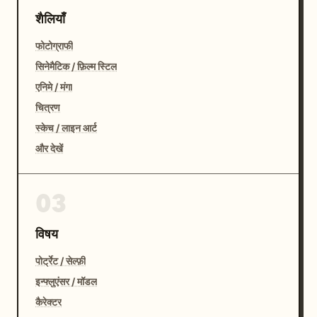
शैलियाँ
फोटोग्राफी
सिनेमैटिक / फ़िल्म स्टिल
एनिमे / मंगा
चित्रण
स्केच / लाइन आर्ट
और देखें
03
विषय
पोर्ट्रेट / सेल्फ़ी
इन्फ्लुएंसर / मॉडल
कैरेक्टर