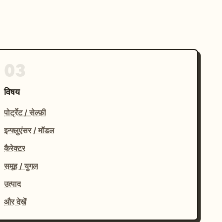
03
विषय
पोर्ट्रेट / सेल्फ़ी
इन्फ्लुएंसर / मॉडल
कैरेक्टर
समूह / युगल
उत्पाद
और देखें