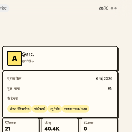
पडेट
@arc.
A
मूल देखें
प्रकाशित
6 मई 2026
मूल भाषा
EN
कैटेगरी
सोशल मीडिया पोस्ट
फोटोग्राफी
पशु / जीव
शहर का नज़ारा / सड़क
लाइक
व्यू
शेयर
21
40.4K
0