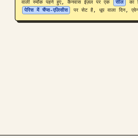
वाली स्मॉक पहने हुए, कैनवास ईज़ल पर एक 
सील
पेरिस में चैंप्स-एलिसीस
 पर सेट है, धूप वाला दिन, एवेन्य