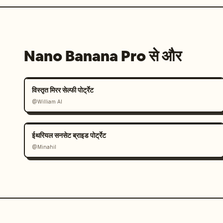
Nano Banana Pro से और
विस्तृत मिरर सेल्फी पोर्ट्रेट
@William AI
ईथरियल सनसेट ब्राइड पोर्ट्रेट
@Minahil