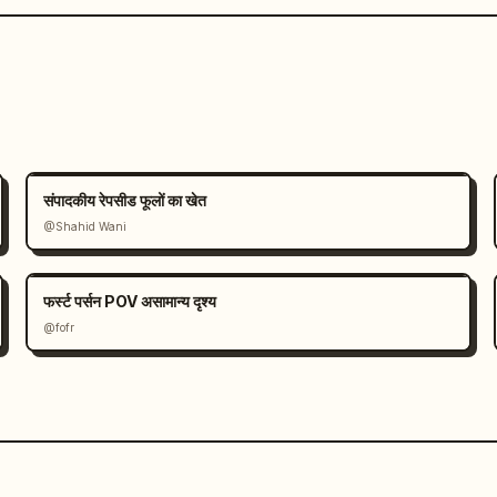
संपादकीय रेपसीड फूलों का खेत
@Shahid Wani
फर्स्ट पर्सन POV असामान्य दृश्य
@fofr