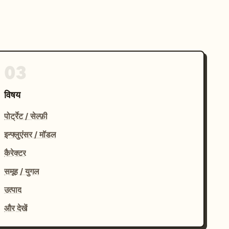
03
विषय
पोर्ट्रेट / सेल्फ़ी
इन्फ्लुएंसर / मॉडल
कैरेक्टर
समूह / युगल
उत्पाद
और देखें