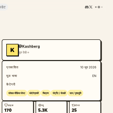
पडेट
@Kashberg
K
मूल देखें
प्रकाशित
10 जून 2026
मूल भाषा
EN
कैटेगरी
सोशल मीडिया पोस्ट
फोटोग्राफी
चित्रण
पोर्ट्रेट / सेल्फ़ी
सार / पृष्ठभूमि
लाइक
व्यू
शेयर
170
5.3K
25