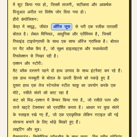
में शूट किया गया हो, जिसमें ताजगी, सटीकता और आकर्षक 
ब्लॉग
विजुअल अपील पर विशेष जोर दिया गया हो।

हीरो कंपोजिशन:

केंद्र में समृद्ध, जीवंत 
ऑरेंज जूस
 से भरी एक स्लीक पारदर्शी 
अपडेट
बोतल है। लेबल मिनिमल, आधुनिक और प्रीमियम है, जिसमें 
रिफाइंड टाइपोग्राफी के साथ एक साफ ऑरेंज ग्राफिक है। बोतल 
पर मैट ब्लैक कैप है, जो सूक्ष्म हाइलाइट्स और यथार्थवादी 
रिफ्लेक्शन से निखर रही है।

एक्शन और स्टोरी:

मैट ब्लैक दस्ताने पहने दो हाथ उत्पाद के साथ इंटरैक्ट कर रहे हैं:

एक हाथ मजबूती से बोतल के ऊपरी हिस्से को पकड़े हुए है

दूसरा हाथ एक तेज स्टेनलेस स्टील चाकू का उपयोग करके एक 
मोटे, रसीले संतरे को काट रहा है

कट को मिड-एक्शन में कैप्चर किया गया है, जो रसीले पल्प और 
ताजे खट्टे टेक्सचर को प्रदर्शित करता है। आधार पर कुछ संतरे 
के स्लाइस रखे गए हैं, जो एक प्राकृतिक लेकिन स्टाइल की गई 
संरचना बनाने के लिए थोड़े बिखरे हुए हैं।

लाइटिंग और मूड:

बैकग्राउंड: सिनेमैटिक फॉलऑफ के साथ गहरा, रिच ग्रीन ग्रेडिएंट
