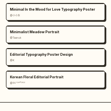
Minimal In the Mood for Love Typography Poster
@小小东
Minimalist Meadow Portrait
@Taaruk
Editorial Typography Poster Design
@K
Korean Floral Editorial Portrait
@𝟡𝟜 ᴾᴸᴬʸᶠᴼᴿᴳᴱ