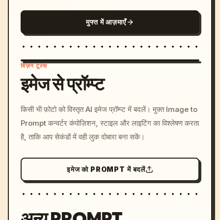
मुफ्त में आज़माएँ
विज़न टूल्स
इमेज से प्रॉम्प्ट
/imagine prompt: cinemati
किसी भी फ़ोटो को विस्तृत AI इमेज प्रॉम्प्ट में बदलें। मुफ़्त Image to
c, cyberpunk sunset, neon
Prompt कन्वर्टर कंपोज़िशन, स्टाइल और लाइटिंग का विश्लेषण करता
colors, 8k --v 6.0
है, ताकि आप सेकंडों में वही लुक दोबारा बना सकें।
इमेज को PROMPT में बदलें
अन्य PROMPT