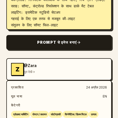
सतह: सॉफ्ट, कंट्रोल्ड रिफ्लेक्शन के साथ डार्क मैट टेबल

लाइटिंग: ड्रामेटिक स्टूडियो सेटअप

गहराई के लिए एक तरफ से मजबूत की-लाइट

संतुलन के लिए सॉफ्ट फिल-लाइट

बोतल और चाकू पर क्रिस्प हाइलाइट्स

कंट्रास्ट के लिए गहरी, साफ छाया

PROMPT से इमेज बनाएं
टाइपोग्राफी लेआउट:

ऊपरी कोना:

सफेद रंग में साफ, आधुनिक ब्रांड नाम (जैसे “VITRA”, 
@Zara
Z
“FRESCO”, या “NATURO”)

मूल देखें
निचला भाग:

छोटी लाइन: “Not your average juice”

प्रकाशित
24 अप्रैल 2026
बड़ी बोल्ड हेडलाइन: “
PURE ORANGE. NO COMPROMISE.
मूल भाषा
EN
”

कैटेगरी
टाइपोग्राफी आधुनिक, बोल्ड और प्रीमियम होनी चाहिए, जिसमें एक 
मजबूत विजुअल पदानुक्रम हो। हेडलाइन के लिए एक रिच ऑरेंज 
प्रोडक्ट मार्केटिंग
पोस्टर / फ़्लायर
फोटोग्राफी
सिनेमैटिक / फ़िल्म स्टिल
उत्पाद