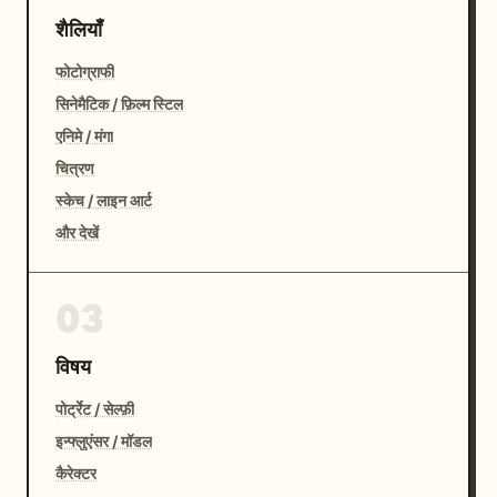
शैलियाँ
फोटोग्राफी
सिनेमैटिक / फ़िल्म स्टिल
एनिमे / मंगा
चित्रण
स्केच / लाइन आर्ट
और देखें
03
विषय
पोर्ट्रेट / सेल्फ़ी
इन्फ्लुएंसर / मॉडल
कैरेक्टर