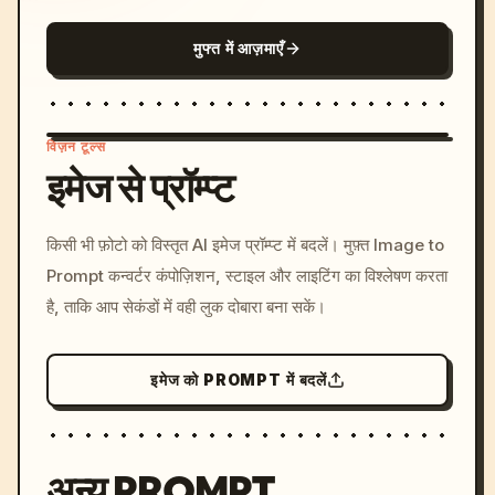
मुफ्त में आज़माएँ
विज़न टूल्स
इमेज से प्रॉम्प्ट
/imagine prompt: cinemati
किसी भी फ़ोटो को विस्तृत AI इमेज प्रॉम्प्ट में बदलें। मुफ़्त Image to
c, cyberpunk sunset, neon
Prompt कन्वर्टर कंपोज़िशन, स्टाइल और लाइटिंग का विश्लेषण करता
colors, 8k --v 6.0
है, ताकि आप सेकंडों में वही लुक दोबारा बना सकें।
इमेज को PROMPT में बदलें
अन्य PROMPT