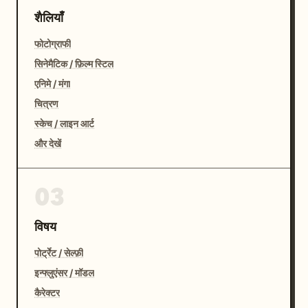
शैलियाँ
फोटोग्राफी
सिनेमैटिक / फ़िल्म स्टिल
एनिमे / मंगा
चित्रण
स्केच / लाइन आर्ट
और देखें
03
विषय
पोर्ट्रेट / सेल्फ़ी
इन्फ्लुएंसर / मॉडल
कैरेक्टर