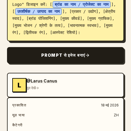
Logo" डिजाइन करें: [
ब्रांड का नाम / प्रोजेक्ट का नाम
], 
ब्लॉग
[
उपशीर्षक / उत्पाद का नाम
], [प्रकार / उद्योग], [क्षेत्रीय 
स्वाद], [ब्रांड पोजिशनिंग], [मुख्य कीवर्ड], [मुख्य ग्राफिक], 
[मुख्य भोजन / श्रेणी के तत्व], [भावनात्मक स्वभाव], [मुख्य 
अपडेट
रंग], [द्वितीयक रंग], [आस्पेक्ट रेशियो]।
PROMPT से इमेज बनाएं
@Larus Canus
L
मूल देखें
प्रकाशित
18 मई 2026
मूल भाषा
ZH
कैटेगरी