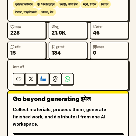
प्रोडक्ट मार्केटिंग
ऐप / वेब डिज़ाइन
स्याही / चीनी शैली
रेट्रो / विंटेज
चित्रण
टेक्स्ट / टाइपोग्राफी
भोजन / पेय
लाइक
व्यू
शेयर
228
21.0K
46
कमेंट
बुकमार्क
कोट्स
15
184
0
शेयर करें
Go beyond generating इमेज
Collect materials, process them, generate
finished work, and distribute it from one AI
workspace.