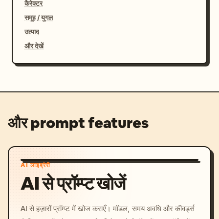
कैरेक्टर
समूह / युगल
उत्पाद
और देखें
और prompt features
AI लाइब्रेरी
AI से प्रॉम्प्ट खोजें
AI से हज़ारों प्रॉम्प्ट में खोज कराएँ। मॉडल, समय अवधि और कीवर्ड्स