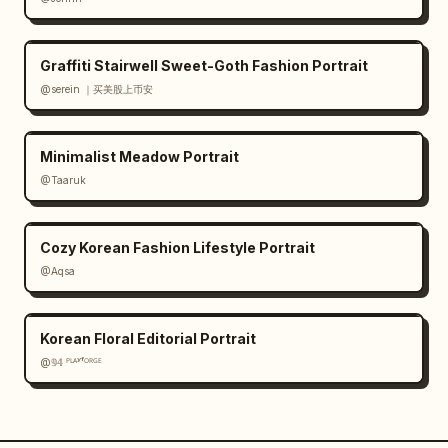
Graffiti Stairwell Sweet-Goth Fashion Portrait
@serein ｜买美股上币安
Minimalist Meadow Portrait
@Taaruk
Cozy Korean Fashion Lifestyle Portrait
@Aqsa
Korean Floral Editorial Portrait
@𝟡𝟜 ᴾᴸᴬʸᶠᴼᴿᴳᴱ