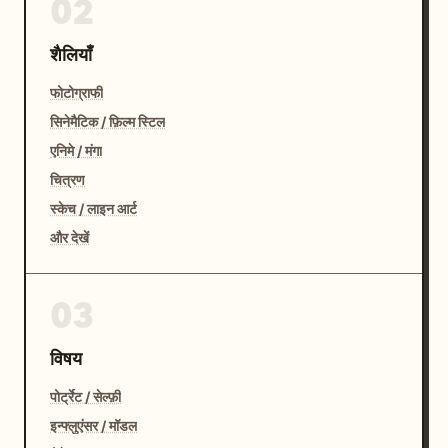
02
शैलियाँ
फोटोग्राफी
सिनेमैटिक / फ़िल्म स्टिल
एनिमे / मंगा
चित्रण
स्केच / लाइन आर्ट
और देखें
03
विषय
पोर्ट्रेट / सेल्फ़ी
इन्फ्लुएंसर / मॉडल