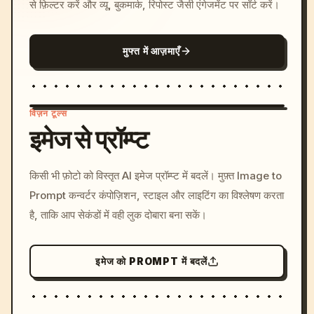
से फ़िल्टर करें और व्यू, बुकमार्क, रिपोस्ट जैसी एंगेजमेंट पर सॉर्ट करें।
मुफ्त में आज़माएँ
विज़न टूल्स
इमेज से प्रॉम्प्ट
/imagine prompt: cinemati
किसी भी फ़ोटो को विस्तृत AI इमेज प्रॉम्प्ट में बदलें। मुफ़्त Image to
c, cyberpunk sunset, neon
Prompt कन्वर्टर कंपोज़िशन, स्टाइल और लाइटिंग का विश्लेषण करता
colors, 8k --v 6.0
है, ताकि आप सेकंडों में वही लुक दोबारा बना सकें।
इमेज को PROMPT में बदलें