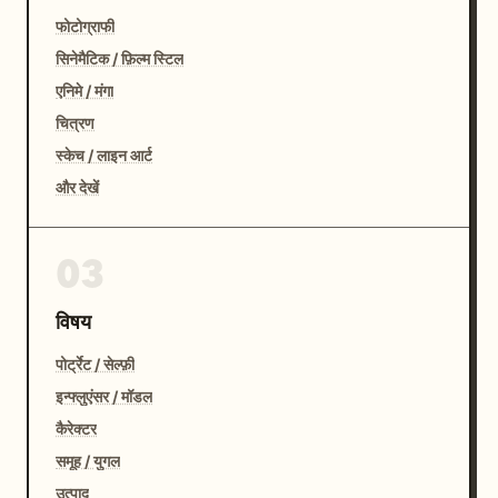
फोटोग्राफी
सिनेमैटिक / फ़िल्म स्टिल
एनिमे / मंगा
चित्रण
स्केच / लाइन आर्ट
और देखें
03
विषय
पोर्ट्रेट / सेल्फ़ी
इन्फ्लुएंसर / मॉडल
कैरेक्टर
समूह / युगल
उत्पाद