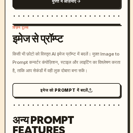
मुफ्त में आज़माएँ
विज़न टूल्स
इमेज से प्रॉम्प्ट
/imagine prompt: cinemati
किसी भी फ़ोटो को विस्तृत AI इमेज प्रॉम्प्ट में बदलें। मुफ़्त Image to
c, cyberpunk sunset, neon
Prompt कन्वर्टर कंपोज़िशन, स्टाइल और लाइटिंग का विश्लेषण करता
colors, 8k --v 6.0
है, ताकि आप सेकंडों में वही लुक दोबारा बना सकें।
इमेज को PROMPT में बदलें
अन्य PROMPT
FEATURES