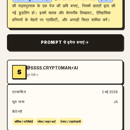
की पाठ्यपुस्तक के एक पेज की छवि बनाएं, जिसमें छात्रों द्वारा की 
ब्लॉग
गई डूडलिंग हो। इसमें खराब और बेतरतीब लिखावट, ऐतिहासिक 
हस्तियों के चेहरों पर ग्राफ़िटी, और अनाड़ी चित्र शामिल करें।
अपडेट
PROMPT से इमेज बनाएं
@SSSS.CRYPTOMAN⚡️AI
S
मूल देखें
प्रकाशित
2 मई 2026
मूल भाषा
JA
कैटेगरी
कॉमिक / स्टोरीबोर्ड
स्केच / लाइन आर्ट
टेक्स्ट / टाइपोग्राफी