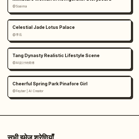
@Soaima
Celestial Jade Lotus Palace
@李岳
Tang Dynasty Realistic Lifestyle Scene
@AI设计钟师傅
Cheerful Spring Park Pinafore Girl
@Feyber | AI Creator
सभी इमेज श्रेणियाँ