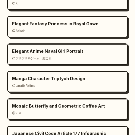
@K
Elegant Fantasy Princess in Royal Gown
@Sairah
Elegant Anime Naval Girl Portrait
@グリグリ＠ゲーム・艦これ
Manga Character Triptych Design
@Laraib Fatima‎
Mosaic Butterfly and Geometric Coffee Art
@Viki
Japanese Civil Code Article 177 Infographic