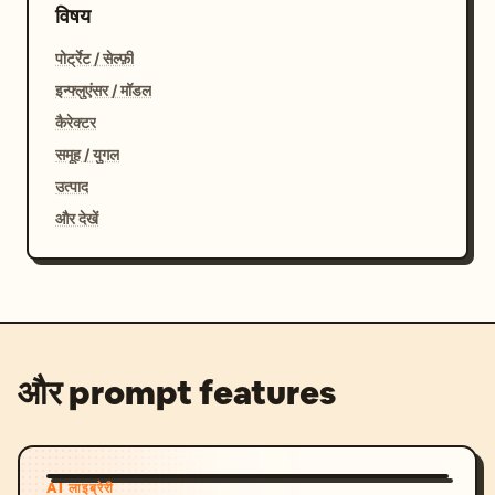
विषय
पोर्ट्रेट / सेल्फ़ी
इन्फ्लुएंसर / मॉडल
कैरेक्टर
समूह / युगल
उत्पाद
और देखें
और prompt features
AI लाइब्रेरी