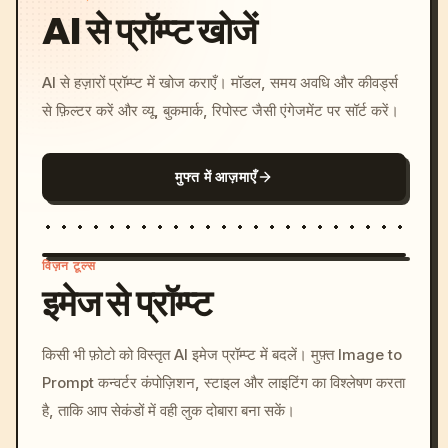
AI से प्रॉम्प्ट खोजें
AI से हज़ारों प्रॉम्प्ट में खोज कराएँ। मॉडल, समय अवधि और कीवर्ड्स
से फ़िल्टर करें और व्यू, बुकमार्क, रिपोस्ट जैसी एंगेजमेंट पर सॉर्ट करें।
मुफ्त में आज़माएँ
विज़न टूल्स
इमेज से प्रॉम्प्ट
/imagine prompt: cinemati
किसी भी फ़ोटो को विस्तृत AI इमेज प्रॉम्प्ट में बदलें। मुफ़्त Image to
c, cyberpunk sunset, neon
Prompt कन्वर्टर कंपोज़िशन, स्टाइल और लाइटिंग का विश्लेषण करता
colors, 8k --v 6.0
है, ताकि आप सेकंडों में वही लुक दोबारा बना सकें।