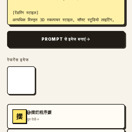
[रेंडरिंग स्टाइल]

अत्यधिक विस्तृत 3D स्कल्पचर स्टाइल, सॉफ्ट स्टूडियो लाइटिंग, 
सूक्ष्म छाया, एक्रोमैटिक, ग्रेस्केल शेडिंग, क्लीन लाइन आर्ट, गेम 
कॉन्सेप्ट आर्ट क्वालिटी।

PROMPT से इमेज बनाएं
[नेगेटिव]

कोई बैकग्राउंड सीन नहीं, कोई टोन नहीं, कोई अन्य कैरेक्टर 
रेफरेंस इमेज
नहीं, कोई जटिल बैकग्राउंड नहीं।
@摆烂程序媛
摆
मूल देखें