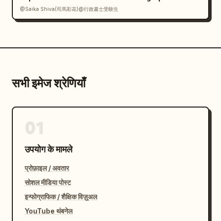
@Saika Shiva(司馬彩花)@行政書士受験生
सभी इमेज श्रेणियाँ
01
उपयोग के मामले
प्रोफ़ाइल / अवतार
सोशल मीडिया पोस्ट
इन्फोग्राफिक / शैक्षिक विज़ुअल
YouTube थंबनेल