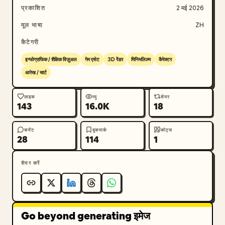
प्रकाशित
2 मई 2026
मूल भाषा
ZH
कैटेगरी
इन्फोग्राफिक / शैक्षिक विज़ुअल
गेम एसेट
3D रेंडर
मिनिमलिज़्म
कैरेक्टर
आरेख / चार्ट
लाइक
व्यू
शेयर
143
16.0K
18
कमेंट
बुकमार्क
कोट्स
28
114
1
शेयर करें
Go beyond generating इमेज