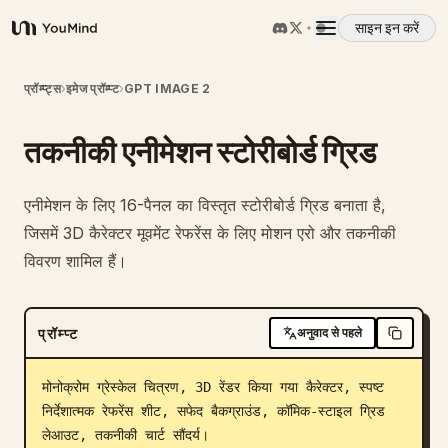
साइन इन करें
YouMind
अवलोकन
प्रॉम्प्ट्स
›
इमेज प्रॉम्प्ट
›
GPT IMAGE 2
तकनीकी एनीमेशन स्टोरीबोर्ड ग्रिड
उपयोग के मामले
एनीमेशन के लिए 16-पैनल का विस्तृत स्टोरीबोर्ड ग्रिड बनाता है,
कौशल
जिसमें 3D कैरेक्टर मूवमेंट रेफरेंस के लिए मोशन एरो और तकनीकी
विवरण शामिल हैं।
प्रॉम्प्ट
प्रॉम्प्ट
अनुवाद से पहले
मूल्य निर्धारण
मोनोक्रोम ग्रेस्केल चित्रण, 3D रेंडर किया गया कैरेक्टर, स्पष्ट 
डाउनलोड
निर्देशात्मक रेफरेंस शीट, सफेद बैकग्राउंड, कॉमिक-स्टाइल ग्रिड 
लेआउट, तकनीकी चार्ट सौंदर्य।
